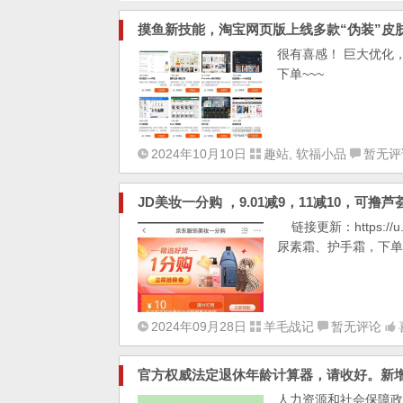
摸鱼新技能，淘宝网页版上线多款“伪装”皮肤 ro
很有喜感！ 巨大优化
下单~~~
2024年10月10日
趣站
,
软福小品
暂无评
JD美妆一分购 ，9.01减9，11减10，可
链接更新：https://
尿素霜、护手霜，
2024年09月28日
羊毛战记
暂无评论
官方权威法定退休年龄计算器，请收好。新
人力资源和社会保障政