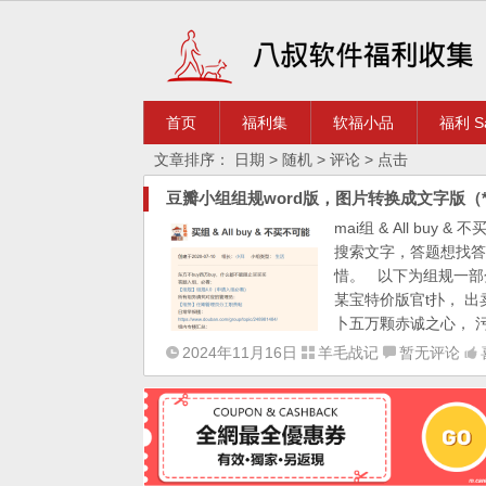
首页
福利集
软福小品
福利 Sa
文章排序：
日期
> 随机
> 评论
> 点击
豆瓣小组组规word版，图片转换成文字版（*组 &
mai组 & All b
搜索文字，答题想找答
惜。 以下为组规一部
某宝特价版官t扑， 
卜五万颗赤诚之心， 污
2024年11月16日
羊毛战记
暂无评论