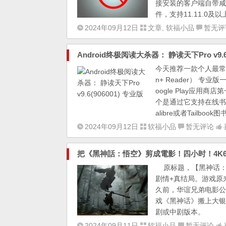
接安装的客户端自带咸
件，支持11.11.0及
2024年09月12日
文章
,
软福小品
暂无评
Android终极阅读大杀器： 静读天下Pro v9.6(
今天推荐一款个人最常用
n+ Reader） 
oogle Play应用
个是通过它支持在线书
alibre或者Tailbo
2024年09月12日
软福小品
暂无评论
把《黑神話：悟空》剪成電影！四小时！4K60
原标题，【黑神话：悟
剧情+真结局。游戏原
久前，华谊兄弟电影公
戏《黑神话》搬上大银
剧或中剧版本。
2024年09月11日
软福小品
暂无评论