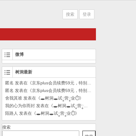
搜索
登录
微博
树洞最新
匿名
发表在《
京东plus会员续费59元，特别方法
》
匿名
发表在《
京东plus会员续费59元，特别方法
》
舍我其谁
发表在《
🕳树洞🕳试༵营༵业⏱
》
我的心为你而封
发表在《
🕳树洞🕳试༵营༵业⏱
》
陌路人
发表在《
🕳树洞🕳试༵营༵业⏱
》
搜索