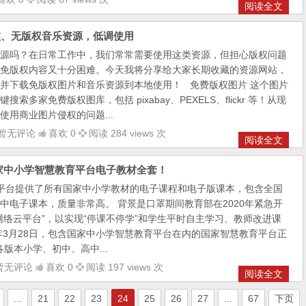
阅读全文
效、无版权音乐资源，低调使用
源吗？在日常工作中，我们常常需要使用这类资源，但担心版权问题
免版权内容又十分困难。今天我将分享给大家长期收藏的资源网站，
并下载免版权图片和音乐资源到本地使用！ 免费版权图片 这个图片
索多家免费版权图库，包括 pixabay、PEXELS、flickr 等！从现
使用商业图片侵权的问题...
暂无评论
喜欢 0
阅读 284 views 次
阅读全文
家中小学智慧教育平台电子教材全套！
平台提供了所有国家中小学教材的电子课程和电子版课本，包含全国
中电子课本，质量非常高。 背景是口罩期间教育部在2020年紧急开
网络云平台”，以实现“停课不停学”和学生平时自主学习、教师改进课
2年3月28日，包含国家中小学智慧教育平台在内的国家智慧教育平台正
版本小学、初中、高中...
暂无评论
喜欢 0
阅读 197 views 次
阅读全文
...
21
22
23
24
25
26
27
...
67
下页