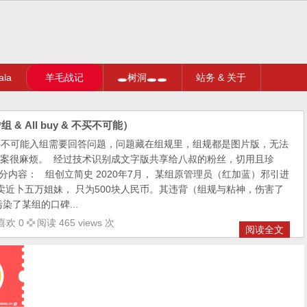
la
羊毛战记
🕳树洞🕳🕳
站务 & 关于
 All buy & 不买不可能）
uy & 不买不可能入组需要回答问题，问题藏在组规里，组规都是图片版，无法
案很麻烦。 经过技术识别成文字版共享给八叔的粉丝，切用且珍
分内容： 组创立简史 2020年7月， 某组原管理员（红加蓝）邪引进
出卖近卜五万姐妹， 只为500块人民币。其违背（组规与粘神，伤害了
染了某组的口碑...
喜欢 0
阅读 465 views 次
阅读全文