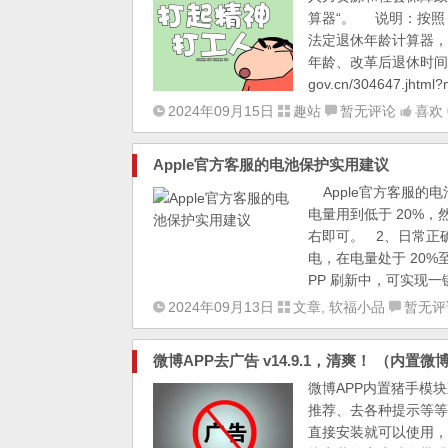
算器“。 说明：按照
法定退休年龄计算器，
年龄、改革后退休时间、延
gov.cn/304647.jhtml?
2024年09月15日
趣站
暂无评论
喜欢 
Apple官方客服的电池保护实用建议
Apple官方客服的
电量用到低于 20%，然
右即可。 2、日常正
电，在电量处于 20%
PP 刷新中，可实现一键.
2024年09月13日
文章
,
软福小品
暂无评
微博APP去广告 v14.9.1，清爽！ （内置
微博APP内置猪手模
推荐、去各种提示等等
直接安装就可以使用，免