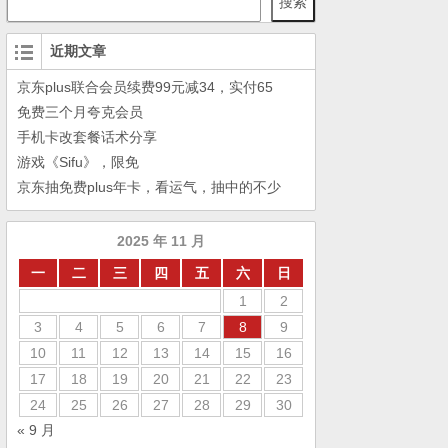
搜索
近期文章
京东plus联合会员续费99元减34，实付65
免费三个月夸克会员
手机卡改套餐话术分享
游戏《Sifu》，限免
京东抽免费plus年卡，看运气，抽中的不少
2025 年 11 月
一
二
三
四
五
六
日
1
2
3
4
5
6
7
8
9
10
11
12
13
14
15
16
17
18
19
20
21
22
23
24
25
26
27
28
29
30
« 9 月