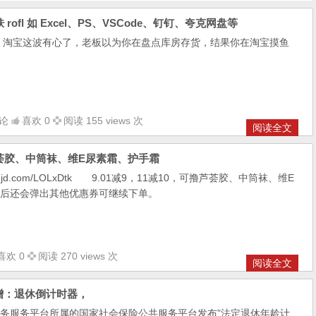
fl 如 Excel、PS、VSCode、钉钉、夸克网盘等
，淘宝这波有心了，老板以为你在盘点库房存货，结果你在淘宝摸鱼
论
喜欢 0
阅读 155 views 次
阅读全文
撸芦荟胶、中筒袜、维E尿素霜、护手霜
u.jd.com/LOLxDtk 9.01减9，11减10，可撸芦荟胶、中筒袜、维E
下单后还会弹出其他优惠券可继续下单。
喜欢 0
阅读 270 views 次
阅读全文
增：退休倒计时器，
务服务平台所属的国家社会保险公共服务平台发布”法定退休年龄计