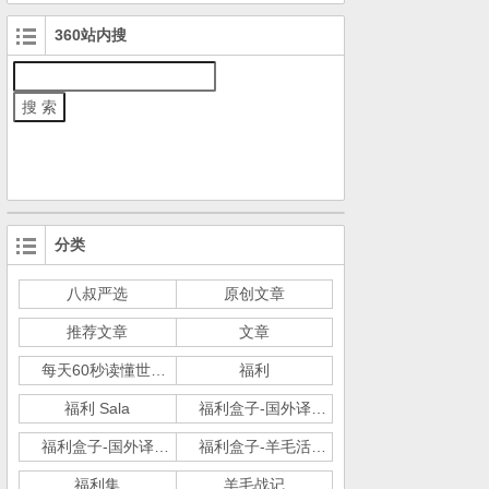
360站内搜
分类
八叔严选
原创文章
推荐文章
文章
每天60秒读懂世界
福利
福利 Sala
福利盒子-国外译文ScienceDaily
福利盒子-国外译文实用心理学
福利盒子-羊毛活动
福利集
羊毛战记