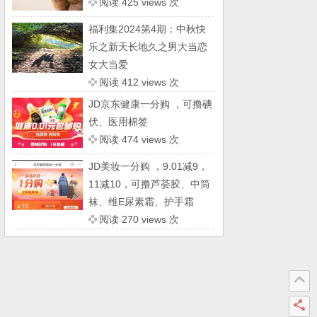
阅读 425 views 次
福利集2024第4期：中秋快
乐之新天长地久之男大当恋
女大当爱
阅读 412 views 次
JD京东健康一分购 ，可撸碘
伏、医用棉签
阅读 474 views 次
JD美妆一分购 ，9.01减9，
11减10，可撸芦荟胶、中筒
袜、维E尿素霜、护手霜
阅读 270 views 次