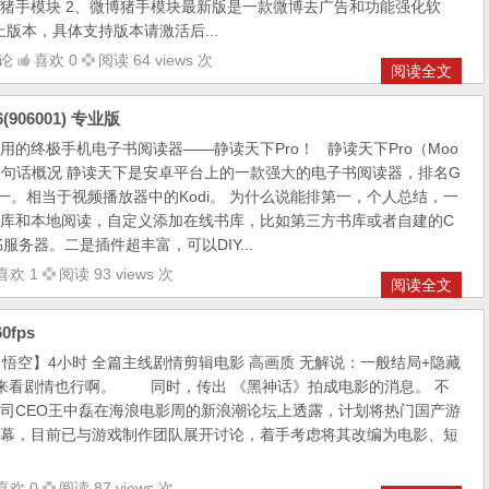
猪手模块 2、微博猪手模块最新版是一款微博去广告和功能强化软
以上版本，具体支持版本请激活后...
论
喜欢 0
阅读 64 views 次
阅读全文
906001) 专业版
的终极手机电子书阅读器——静读天下Pro！ 静读天下Pro（Moo
专业版一句话概况 静读天下是安卓平台上的一款强大的电子书阅读器，排名G
商店第一。相当于视频播放器中的Kodi。 为什么说能排第一，个人总结，一
库和本地阅读，自定义添加在线书库，比如第三方书库或者自建的C
ok图书服务器。二是插件超丰富，可以DIY...
喜欢 1
阅读 93 views 次
阅读全文
fps
空】4小时 全篇主线剧情剪辑电影 高画质 无解说：一般结局+隐藏
来看剧情也行啊。 同时，传出 《黑神话》拍成电影的消息。 不
司CEO王中磊在海浪电影周的新浪潮论坛上透露，计划将热门国产游
幕，目前已与游戏制作团队展开讨论，着手考虑将其改编为电影、短
喜欢 0
阅读 87 views 次