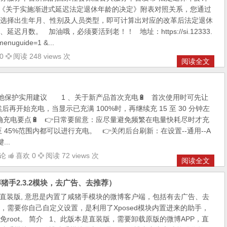
《关于实施渐进式延迟法定退休年龄的决定》附表对照关系，您通过
选择出生年月、性别及人员类型，即可计算出对应的改革后法定退休
迟月数。 加油哦，必须要活到老！！ 地址：https://si.12333.
menuguide=1 &...
0
阅读 248 views 次
阅读全文
电池保护实用建议 1 、关于新产品首次充电🔋 首次使用时可先让
后再开始充电，当显示已充满 100%时，再继续充 15 至 30 分钟左
确充电要点🔋 👉日常要留意：应尽量避免频繁在电量快耗尽时才充
至 45%范围内都可以进行充电。 👉关闭后台刷新：在设置--通用--A
..
论
喜欢 0
阅读 72 views 次
阅读全文
微博猪手2.3.2模块，去广告、去推荐）
块直装版, 意思是内置了咸猪手模块的微博客户端，包括有去广告、去
，需要你自己自定义设置，是利用了Xposed模块内置进来的助手，
root。 简介 1、此版本是直装版，需要卸载原版的微博APP，直