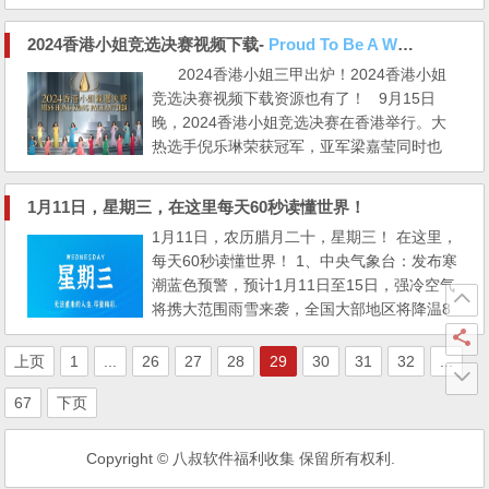
出图片中所需的部分。 Magic Copy – 在 Chr
ome/Firefox 中一键抠图 SAM 模型是 Meta
2024香港小姐竞选决赛视频下载-
Proud To Be A Women 有美女镇楼！
AI 最新发布的一款人工智能模型，专门用于抠
2024香港小姐三甲出炉！2024香港小姐
图。它通过大量图片的训练，可以在任何图像
竞选决赛视频下载资源也有了！ 9月15日
中一键抠出所需部分，大大提高了抠图的效率
晚，2024香港小姐竞选决赛在香港举行。大
和准...
热选手倪乐琳荣获冠军，亚军梁嘉莹同时也
是本届最上镜小姐，季军杨梓瑶是“人气王”，
她同时获得了才艺女神大奖、智囊百选女神两
1月11日，星期三，在这里每天60秒读懂世界！
个 奖项。 上届香港小姐三甲冠军庄子
1月11日，农历腊月二十，星期三！ 在这里，
璇、亚军王怡然、季军王敏慈一同盛装...
每天60秒读懂世界！ 1、中央气象台：发布寒
潮蓝色预警，预计1月11日至15日，强冷空气
将携大范围雨雪来袭，全国大部地区将降温8
至12℃； 2、央行：去年人民币存款增加26.2
6万亿元，同比多增6.59万亿元。各主要银行
上页
1
...
26
27
28
29
30
31
32
...
要合理把握信贷投放节奏，适度靠前发力；
67
下页
3、中国商飞：截至2022年底，国产大飞机C9
19累计获得32家客户1035架订单，CR929已
完成首轮需求验证； C919...
Copyright © 八叔软件福利收集 保留所有权利.