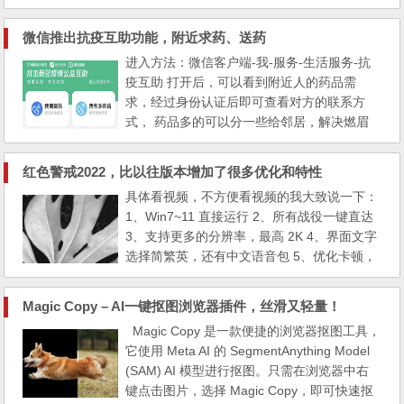
项以及如何避免版权问题。 一、
具体功能 支持本地音乐播放：LX Music可以
微信推出抗疫互助功能，附近求药、送药
扫描您的手机中的音乐文件，并将它们分类显
进入方法：微信客户端-我-服务-生活服务-抗
示，方便您快速找到想听的歌曲。 在线音...
疫互助 打开后，可以看到附近人的药品需
求，经过身份认证后即可查看对方的联系方
式， 药品多的可以分一些给邻居，解决燃眉
之急。 我11月23日拼多多4.4包邮买的一瓶10
0片对乙酰氨基酚片简直是神操作了， 发完这
红色警戒2022，比以往版本增加了很多优化和特性
篇文章我就去给附近的人送药去了，愿疫情早
具体看视频，不方便看视频的我大致说一下：
日过去。
1、Win7~11 直接运行 2、所有战役一键直达
3、支持更多的分辨率，最高 2K 4、界面文字
选择简繁英，还有中文语音包 5、优化卡顿，
提升流畅度，修复以往版本很多闪退 BUG
6、几十张地图和对战模式，支持联机 7、还
Magic Copy – AI一键抠图浏览器插件，丝滑又轻量！
能改皮肤 8、…… 下载地址： 百度网盘，链
Magic Copy 是一款便捷的浏览器抠图工具，
接：https://pan.baidu.com/s/1nIxJA8pOitu2
它使用 Meta AI 的 SegmentAnything Model
QsX3_LLKrQ?pwd=jul2 提取码：jul2 阿里云
(SAM) AI 模型进行抠图。只需在浏览器中右
盘：https://www.aliyu...
键点击图片，选择 Magic Copy，即可快速抠