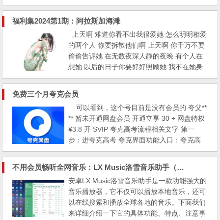
模板，选中即可直接下载，无需登录注册。
【劳动合同】 【劳动合同】2 【劳动合同】3
福利集2024第1期：阿拉斯加海滩
【劳动合同】4 【购销采购买卖协议】1 【购
上天啊 难道你看不出我很爱她 怎么明明相爱
销采购买卖协议】2 【购销采购买卖协议】建
的两个人 你要拆散他们啊 上天啊 你千万不要
材购销 【购销采购买卖协议】...
偷偷告诉她 在无数夜深人静的夜晚 有个人在
想她 以后的日子你要好好照顾她 我不在她身
旁你不能欺负她 别再让人走进她心里 最后却
又离开她 因为我不愿再看她流泪啦 上天啊 你
免费三个月夸克会员
是不是在偷偷看笑话 明知我还没能力保护她
可以看到，这个号目前是没有会员的 夸父**
让我们相遇啊 上天啊 她最近是否不再失眠啦
** 暂未开通网盘会员 开通立享 30 + 网盘特权
愿世间温情化作一缕风 代替我拥抱她 以后的
¥3.8 开 SVIP 夸克高考流程相关文字 第一
日子你...
步：进夸克高考 夸克界面功能入口：夸克高
考、AI 生图、AI 写作、解腻大师、更多 第二
步：输入分数科目 这里地区、分数、选课等
不用会员畅听全网音乐：LX Music洛雪音乐助手（安卓、windows）
都可以随便填写，没人验证，填完后点击完成
安卓LX Music洛雪音乐助手是一款功能强大的
第三步：个人信息档案界面 填写考生成绩
音乐播放器，它不仅可以播放本地音乐，还可
（必填）：高考省份（重庆）、选择科目...
以在线搜索和播放全球各地的音乐。下面我们
来详细介绍一下它的具体功能、特点、注意事