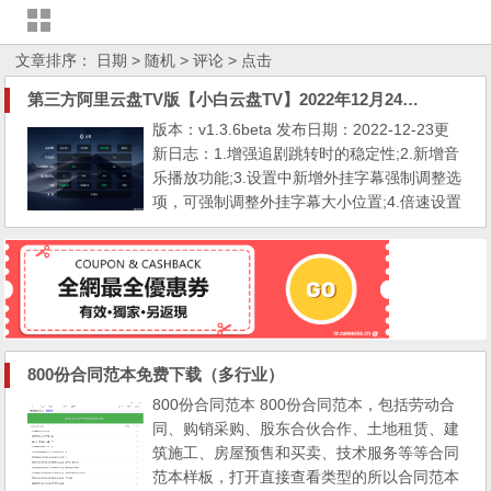
文章排序：
日期
> 随机
> 评论
> 点击
第三方阿里云盘TV版【小白云盘TV】2022年12月24日更新
版本：v1.3.6beta 发布日期：2022-12-23更
新日志：1.增强追剧跳转时的稳定性;2.新增音
乐播放功能;3.设置中新增外挂字幕强制调整选
项，可强制调整外挂字幕大小位置;4.倍速设置
在程序退出前全局时生效;5.有多音轨时，默认
选择英文或原音;6.浏览界面新增播放按钮，自
动播放排序靠前的视频;7.优化一些设备上画面
卡顿掉帧的问题;8.优化显示缩放模式。 下载
地址： 亲，为防止被河蟹和采集内容做隐藏...
800份合同范本免费下载（多行业）
800份合同范本 800份合同范本，包括劳动合
同、购销采购、股东合伙合作、土地租赁、建
筑施工、房屋预售和买卖、技术服务等等合同
范本样板，打开直接查看类型的所以合同范本