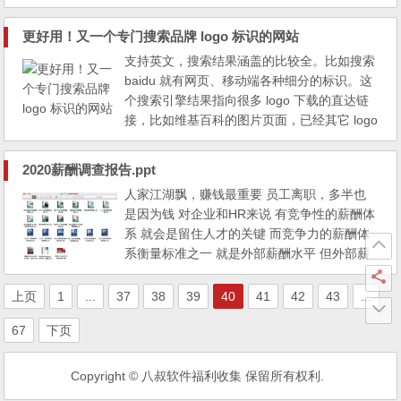
s://t.cn/A6qHqGya ​
更好用！又一个专门搜索品牌 logo 标识的网站
支持英文，搜索结果涵盖的比较全。比如搜索
baidu 就有网页、移动端各种细分的标识。这
个搜索引擎结果指向很多 logo 下载的直达链
接，比如维基百科的图片页面，已经其它 logo
搜索网站，所以算是一个聚合搜索引擎。建议
收藏。网址：logosear.ch （这个域名也很好
2020薪酬调查报告.ppt
记！）
人家江湖飘，赚钱最重要 员工离职，多半也
是因为钱 对企业和HR来说 有竞争性的薪酬体
系 就会是留住人才的关键 而竞争力的薪酬体
系衡量标准之一 就是外部薪酬水平 但外部薪
酬水平 通过调研公司或数据公司 价格动辄数
千上万 今天小编的免费福利是 《2020薪酬调
上页
1
...
37
38
39
40
41
42
43
...
查报告》 10份主流岗位薪酬报告 6大城市薪
67
下页
酬报告 3套综合薪酬报告 文末附资料免费下载
方式资料...
Copyright © 八叔软件福利收集 保留所有权利.