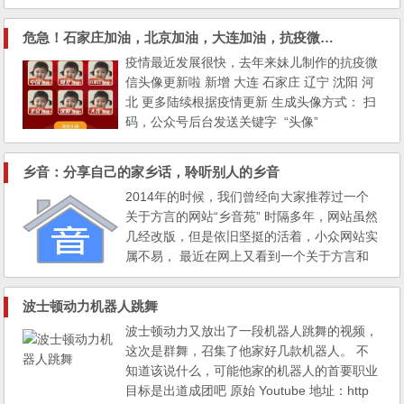
危急！石家庄加油，北京加油，大连加油，抗疫微信头像更新
疫情最近发展很快，去年来妹儿制作的抗疫微
信头像更新啦 新增 大连 石家庄 辽宁 沈阳 河
北 更多陆续根据疫情更新 生成头像方式： 扫
码，公众号后台发送关键字 “头像”
乡音：分享自己的家乡话，聆听别人的乡音
2014年的时候，我们曾经向大家推荐过一个
关于方言的网站“乡音苑” 时隔多年，网站虽然
几经改版，但是依旧坚挺的活着，小众网站实
属不易， 最近在网上又看到一个关于方言和
家乡话的网站，推出了app版， 乍看以为“乡
音苑”推出手机版了，搜索发现不是一个网
波士顿动力机器人跳舞
站。 不过网站主旨是一样的，只是形式不一
波士顿动力又放出了一段机器人跳舞的视频，
样！ 与乡音苑的专业划分不一样的点是， 乡
这次是群舞，召集了他家好几款机器人。 不
音有用诗词，影视台词，段子，日常用语做划
知道该说什么，可能他家的机器人的首要职业
分，...
目标是出道成团吧 原始 Youtube 地址：http