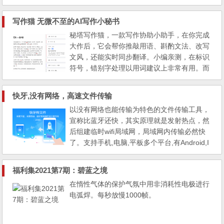
后，点头像会出现“福利社”，点进去，用下方
兑换码即可兑换空间，共1322G。 兑换日截
写作猫 无微不至的AI写作小秘书
止至3月24日，亲测全部可用。 “飞跃彩虹”32
秘塔写作猫，一款写作协助小助手，在你完成
2G “扫地僧头发多”500G “戴老师爱较真”500
大作后，它会帮你推敲用语、斟酌文法、改写
G 空间有效期一年
文风，还能实时同步翻译。小编亲测，在标识
符号，错别字处理以用词建议上非常有用。而
且还有浏览器插件，装上后，在任何网站进入
编辑框后，会自动进行校对，并用下划线标出
快牙,没有网络，高速文件传输
错误。同时有Word/WPS插件，小程序，QQ/
以没有网络也能传输为特色的文件传输工具，
360/搜狗/chrome浏览器插件。 https://xiezuo
宣称比蓝牙还快，其实原理就是发射热点，然
cat.com/?tigdig
后组建临时wifi局域网，局域网内传输必然快
了。支持手机,电脑,平板多个平台,有Android,I
OS,PC,WindowsPhone,Mac,Tizen,Web网页
版等多个版本，应急时用还不错。 https://ww
福利集2021第7期：碧蓝之境
w.kuaiya.cn/?from=tigdig
在惰性气体的保护气氛中用非消耗性电极进行
电弧焊。每秒放慢1000帧。