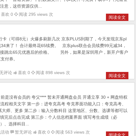
意，这些资源仅供...
喜欢 0
阅读 295 views 次
阅读全文
行卡（可得8元）火爆多刷新几次 京东PLUS到期了，今天发现京东pl
34来了！ 合计最终花65续费。 京东plus联合会员续费99元减34，
直接跳出65元优惠后的价格。 另外，如果是深圳用户，新开户客户
东支付券。
无评论
喜欢 0
阅读 898 views 次
阅读全文
没有会员的 夸父**** 暂未开通网盘会员 开通立享 30 + 网盘特权
 夸克高考流程相关文字 第一步：进夸克高考 夸克界面功能入口：夸克高考、
、解腻大师、更多 第二步：输入分数科目 这里地区、分数、选课等都可以
填完后点击完成 第三步：个人信息档案界面 填写考生成绩（必
、选择科目...
毛活动
暂无评论
喜欢 0
阅读 563 views 次
阅读全文