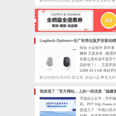
2026年01月24日
福利 Sala
暂无评论
Logitech Options+去广告简化版罗技驱动精简
转自 小众软件 原作者：t
臃肿 又是登录（配置
你那么贵外设不是买个
品好使？），又是罗技语
1088 44.3 KB 幸
2026年01月19日
文章
,
软福小品
暂无评
我发现了「官方网站」上的一些优质「隐藏
节选自公众号：洋芋锅
码、PPT http://
是进入了「中国人民大
分析，在这本书的详情