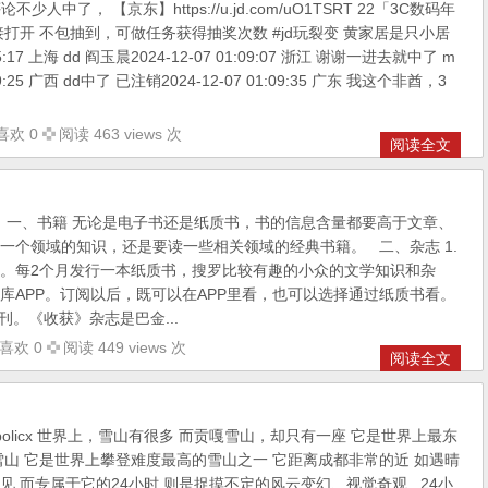
人中了， 【京东】https://u.jd.com/uO1TSRT 22「3C数码年
打开 不包抽到，可做任务获得抽奖次数 #jd玩裂变 黄家居是只小居
05:17 上海 dd 阎玉晨2024-12-07 01:09:07 浙江 谢谢一进去就中了 m
:09:25 广西 dd中了 已注销2024-12-07 01:09:35 广东 我这个非酋，3
喜欢 0
阅读 463 views 次
阅读全文
一、书籍 无论是电子书还是纸质书，书的信息含量都要高于文章、
一个领域的知识，还是要读一些相关领域的经典书籍。 二、杂志 1.
。每2个月发行一本纸质书，搜罗比较有趣的小众的文学知识和杂
库APP。订阅以后，既可以在APP里看，也可以选择通过纸质书看。
刊。《收获》杂志是巴金...
喜欢 0
阅读 449 views 次
阅读全文
olicx 世界上，雪山有很多 而贡嘎雪山，却只有一座 它是世界上最东
的雪山 它是世界上攀登难度最高的雪山之一 它距离成都非常的近 如遇晴
见 而专属于它的24小时 则是捉摸不定的风云变幻、视觉奇观 24小