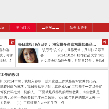
la
羊毛战记
🕳树洞🕳🕳
站务 & 关于
荐
荐
！微信群生成，无需搜群二维码加群。2024最新代码黑科技加群
每日线报! 9点日更： 淘宝拼多多京东爆款商品推荐（不定时）
群和群二
该亏亏 该省省，世界无常，及时快乐最重
成，可转
要 2024.10.24 服饰鞋品大水 361
加群。2
男女清仓运动鞋合集，月销量79件，券后6
群和加
9元包邮，99￥ CZ0016 RMvM3nb716O
友都很快
￥ https://m.t...
年工作的教训
教训 大约14年前，我加入谷歌，以为这份工作就是编写优秀的代码。
随着时间的推移，我越来越意识到，真正成功的工程师不一定是最优
驾驭代码之外一切的人。 下面就是我得到的经验教训。有些教训是
到的，还有一些需要数年才完全领悟。它们都与具体的技术无关----
紧要。 （1）工程师想在大公司生存，必...