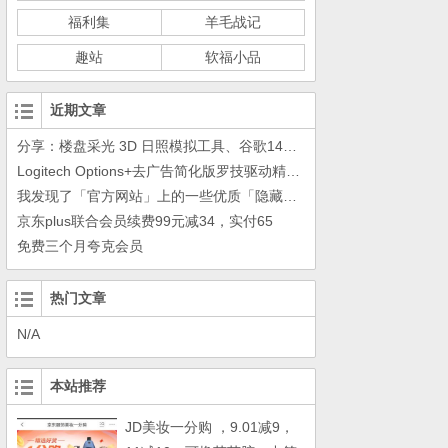
福利集
羊毛战记
趣站
软福小品
近期文章
分享：楼盘采光 3D 日照模拟工具、谷歌14年工作的教训
Logitech Options+去广告简化版罗技驱动精简瘦身Logitech Options+ 小工具
我发现了「官方网站」上的一些优质「隐藏资源」
京东plus联合会员续费99元减34，实付65
免费三个月夸克会员
热门文章
N/A
本站推荐
JD美妆一分购 ，9.01减9，