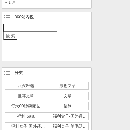
« 1 月
360站内搜
分类
八叔严选
原创文章
推荐文章
文章
每天60秒读懂世界
福利
福利 Sala
福利盒子-国外译文ScienceDaily
福利盒子-国外译文实用心理学
福利盒子-羊毛活动