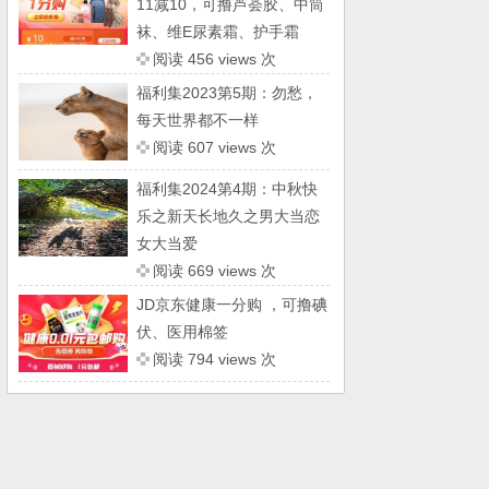
11减10，可撸芦荟胶、中筒
袜、维E尿素霜、护手霜
阅读 456 views 次
福利集2023第5期：勿愁，
每天世界都不一样
阅读 607 views 次
福利集2024第4期：中秋快
乐之新天长地久之男大当恋
女大当爱
阅读 669 views 次
JD京东健康一分购 ，可撸碘
伏、医用棉签
阅读 794 views 次