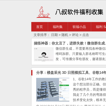
首页
福利集
软福小品
福利 Sa
文章排序：
日期
> 随机
> 评论
> 点击
搞怪神器：你太丑了，进群失败
微信群生成，不需要再找各种微信
维码加群。只要输入群名称即可生
发，可传播分享给朋友，邀请朋友
024黑科技，最新纯代码实现创建
群，关键是免费！而且很让你和朋
分享：楼盘采光 3D 日照模拟工具、谷歌14
乐！(愚人节...
1、谷歌14年工作的
这个想法部分正确。但
秀的程序员，而是懂得
我走了几个月的弯路得
技术变化太快，根本无关