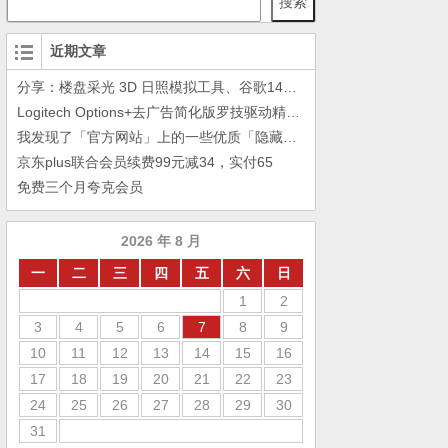
搜索
近期文章
分享：楼盘采光 3D 日照模拟工具、谷歌14年工作的教训
Logitech Options+去广告简化版罗技驱动精简瘦身Logitech Options+ 小工具
我发现了「官方网站」上的一些优质「隐藏资源」
京东plus联合会员续费99元减34，实付65
免费三个月夸克会员
2026 年 8 月
一
二
三
四
五
六
日
1
2
3
4
5
6
7
8
9
10
11
12
13
14
15
16
17
18
19
20
21
22
23
24
25
26
27
28
29
30
31