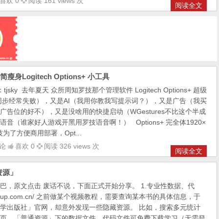
喜欢 0
阅读 161 views 次
阅读全文
瘦身Logitech Options+ 小工具
jsky 去年夏天 众所周知罗技那个管理软件 Logitech Options+ 超级
同步经常失败），又是AI（我用你教我写提示词？），又是广告（我买
广告位的好不），又是没啥用的快捷启动（WGestures不比这个半成
音（谁家好人游戏开黑用罗技语音啊！） Options+ 完全体1920×
好罗技为了方便商用部署，Opt...
论
喜欢 0
阅读 326 views 次
阅读全文
资源」
巴，原文点击 废话不说，下面正式开始分享。 1.专业性数据、代
www.crup.com.cn/ 之前做某个视频教程，需要查询某本书的具体信息，于
学出版社」官网，却意外发现一些隐藏资源。 比如，搜索多元统计
页，「普通资源」下的数据文件、代码文件可免费下载学习（无需登