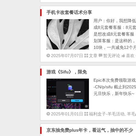
手机卡改套餐话术分享
用户：你好，我想降低
成8元套餐客服：8元
是想改成8元套餐客服
划算客服：是这样的，
10块，一共减免12个
2025年07月07日
文章
暂无评论
喜欢 
游戏《Sifu》，限免
Epic本次免费领取游戏《Si
-CN/p/sifu 截止
元旦快乐，新年快乐~
2025年01月01日
福利盒子-羊毛活动
,
羊毛
京东抽免费plus年卡，看运气，抽中的不少