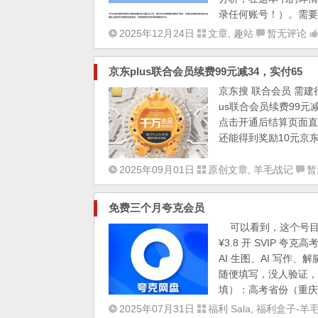
录任何账号！）。需要注
2025年12月24日
文章
,
趣站
暂无评论
京东plus联合会员续费99元减34，实付65
京东搜 联合会员 需建
us联合会员续费99元减
点击开通后结算页面
还能得到奖励10元京
2025年09月01日
原创文章
,
羊毛战记
暂
免费三个月夸克会员
可以看到，这个号目前是
¥3.8 开 SVIP
AI 生图、AI 写作
随便填写，没人验证，
填）：高考省份（重庆）
2025年07月31日
福利 Sala
,
福利盒子-羊