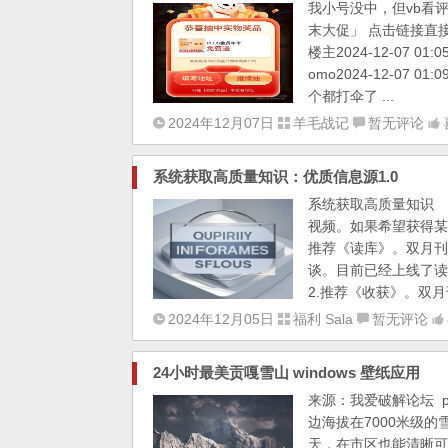
我小号没中，但vb看评论不少
末大促」 点击链接直接
楼主2024-12-07 01:
omo2024-12-07 01
个都打伞了 ...
2024年12月07日
羊毛战记
暂无评论
系统获取高质量知识：优质信息源1.0
系统获取高质量知识 
视频。如果希望获得某
推荐《读库》。双月刊
谈。目前已经上线了读
2.推荐《收获》。双月
2024年12月05日
福利 Sala
暂无评论
24小时最美贡嘎雪山 windows 壁纸应用
来源：我爱破解论坛 p
边海拔在7000米级
天，在市区也能清晰可