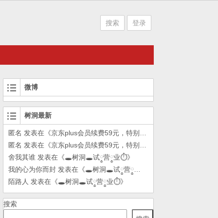
搜索
登录
微博
树洞最新
匿名
发表在《
京东plus会员续费59元，特别方法
》
匿名
发表在《
京东plus会员续费59元，特别方法
》
舍我其谁
发表在《
🕳树洞🕳试༵营༵业⏱
》
我的心为你而封
发表在《
🕳树洞🕳试༵营༵业⏱
》
陌路人
发表在《
🕳树洞🕳试༵营༵业⏱
》
搜索