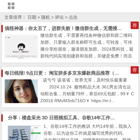
文章排序：
日期
> 随机
> 评论
> 点击
荐
搞怪神器：你太丑了，进群失败！微信群生成，无需搜群二维码加群。2024最新代码黑科技加群
微信群生成，不需要再找各种微信群和群二维码
加群。只要输入群名称即可生成，可转发，可传
播分享给朋友，邀请朋友加群。2024黑科技，最
新纯代码实现创建群和加群，关键是免费！而且
很让你和朋友都很快乐！(愚人节...
荐
每日线报! 9点日更： 淘宝拼多多京东爆款商品推荐（不定时）
该亏亏 该省省，世界无常，及时快乐最重要
2024.10.24 服饰鞋品大水 361男女清仓运
动鞋合集，月销量79件，券后69元包邮，99￥ C
Z0016 RMvM3nb716O￥ https://m.t...
分享：楼盘采光 3D 日照模拟工具、谷歌14年工作的教训
1、谷歌14年工作的教训 大约14年前，我加入
谷歌，以为这份工作就是编写优秀的代码。