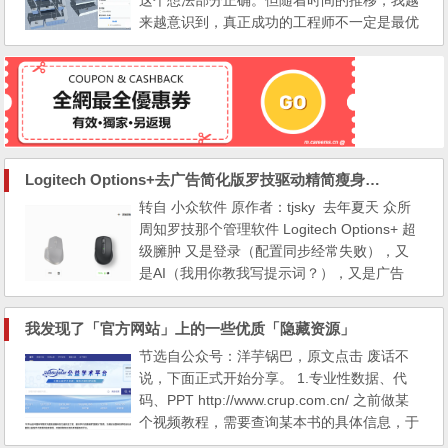
这个想法部分正确。但随着时间的推移，我越
来越意识到，真正成功的工程师不一定是最优
秀的程序员，而是懂得驾驭代码之外一切的
人。 下面就是我得到的经验教训。有些教训
是我走了几个月的弯路得到的，还有一些需要
数年才完全领悟。它们都与具体的技术无关---
-技术变化太快，根本无关紧要。 （1）工程师
想在大公司生存，必...
Logitech Options+去广告简化版罗技驱动精简瘦身Logitech Options+ 小工具
转自 小众软件 原作者：tjsky 去年夏天 众所
周知罗技那个管理软件 Logitech Options+ 超
级臃肿 又是登录（配置同步经常失败），又
是AI（我用你教我写提示词？），又是广告
（我买你那么贵外设不是买个广告位的好
不），又是没啥用的快捷启动（WGestures不
我发现了「官方网站」上的一些优质「隐藏资源」
比这个半成品好使？），又是罗技语音（谁家
节选自公众号：洋芋锅巴，原文点击 废话不
好人游戏开黑用罗技语音啊！） Options+ 完
说，下面正式开始分享。 1.专业性数据、代
全体1920×1088 44.3 KB 幸好罗技为了方便
码、PPT http://www.crup.com.cn/ 之前做某
商用部署，Opt...
个视频教程，需要查询某本书的具体信息，于
是进入了「中国人民大学出版社」官网，却意