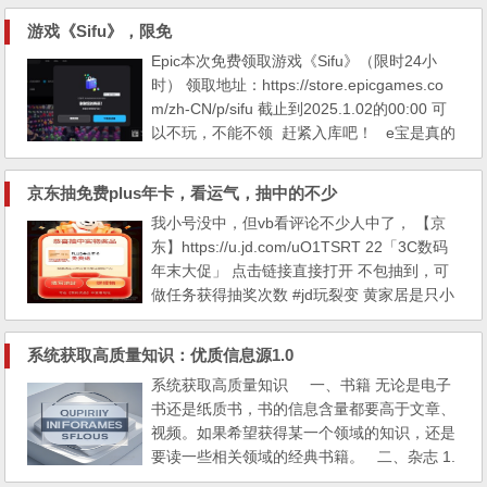
改套餐的呢？这个8元套餐用户：太贵的，感
游戏《Sifu》，限免
觉不划算客服：是这样的，如果你继续使用这
Epic本次免费领取游戏《Sifu》（限时24小
个套餐的话，我会给你申请一个优惠，每个月
时） 领取地址：https://store.epicgames.co
减免10块，一共减免12个月，你看可以吗？
m/zh-CN/p/sifu 截止到2025.1.02的00:00 可
用户：不用了，就想改成8...
以不玩，不能不领 赶紧入库吧！ e宝是真的
大方啊元旦快乐，新年快乐~
京东抽免费plus年卡，看运气，抽中的不少
我小号没中，但vb看评论不少人中了， 【京
东】https://u.jd.com/uO1TSRT 22「3C数码
年末大促」 点击链接直接打开 不包抽到，可
做任务获得抽奖次数 #jd玩裂变 黄家居是只小
居楼主2024-12-07 01:05:17 上海 dd 阎玉晨2
024-12-07 01:09:07 浙江 谢谢一进去就中了
系统获取高质量知识：优质信息源1.0
momo2024-12-07 01:09:25 广西 dd中了 已
系统获取高质量知识 一、书籍 无论是电子
注销2024-12-07 01:09:35 广东 我这个非酋，
书还是纸质书，书的信息含量都要高于文章、
3个都打伞了 ...
视频。如果希望获得某一个领域的知识，还是
要读一些相关领域的经典书籍。 二、杂志 1.
推荐《读库》。双月刊。每2个月发行一本纸