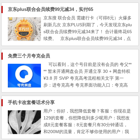
外发现一些隐藏资源。 比如，搜索多元统计
京东plus联合会员续费99元减34，实付65
分析，在这本书的详情页，「普通资源」下的
京东搜 联合会员 需建行卡（可得8元）火爆多
数据文件、代码文件可免费下载学习（无需登
刷新几次 京东PLUS到期了，今天发现京东plu
录任何账号！）。需要注意，这些资源仅供...
s联合会员续费99元减34来了！ 合计最终花65
续费。 京东plus联合会员续费99元减34，点
击开通后结算页面直接跳出65元优惠后的价
格。 另外，如果是深圳用户，新开户客户
免费三个月夸克会员
还能得到奖励10元京东支付券。
可以看到，这个号目前是没有会员的 夸父**
** 暂未开通网盘会员 开通立享 30 + 网盘特权
¥3.8 开 SVIP 夸克高考流程相关文字 第一
步：进夸克高考 夸克界面功能入口：夸克高
考、AI 生图、AI 写作、解腻大师、更多 第二
步：输入分数科目 这里地区、分数、选课等
手机卡改套餐话术分享
都可以随便填写，没人验证，填完后点击完成
用户：你好，我想降低套餐？客服：你现在是
第三步：个人信息档案界面 填写考生成绩
129的套餐，你想降低到多少呢用户：我想改
（必填）：高考省份（重庆）、选择科目...
成8元套餐客服：8元套餐只有30分钟通话，
和200M的流量，肯定不够你使用的用户：我
就是想改成8元套餐客服：那你是什么原因想