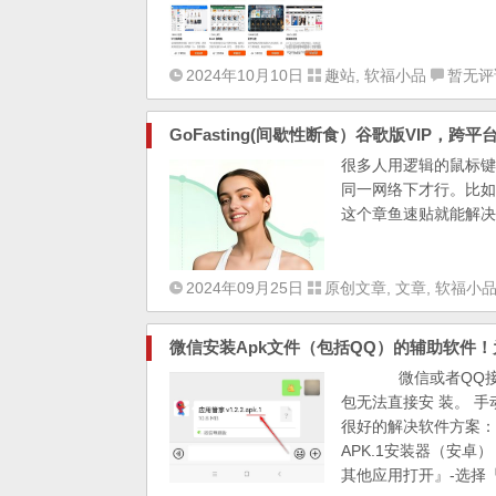
2024年10月10日
趣站
,
软福小品
暂无评
GoFasting(间歇性断食）谷歌版VIP，跨
很多人用逻辑的鼠标键
同一网络下才行。比如
这个章鱼速贴就能解决
2024年09月25日
原创文章
,
文章
,
软福小
微信安装Apk文件（包括QQ）的辅助软件！为
微信或者QQ接收安装
包无法直接安 装。 
很好的解决软件方案：A
APK.1安装器（安卓
其他应用打开』-选择『安