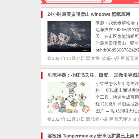
24小时最美贡嘎雪山 windows 壁纸应用
来源：我爱破解论坛 p
边海拔在7000米级
天，在市区也能清晰可
时最美贡嘎雪山 配合Wi
btih:b06d9666762a2f7
2024年11月24日
文章
,
软福小品
暂无评
引流神器：小红书关注、留资、 加微引导图
小红书怎么加引导关注
格， 所以想出通过发
个工具，快速生成可用
红书加微引导图生成器是
图片 → 粘贴到聊天框发
2024年11月07日
软福小品
暂无评论
篡改猴 Tampermonkey 安卓版扩展已上架 E