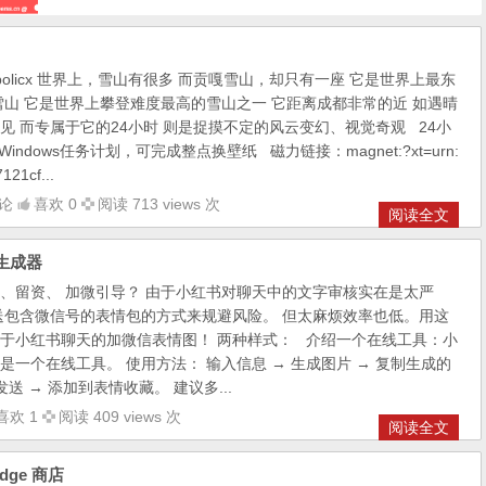
olicx 世界上，雪山有很多 而贡嘎雪山，却只有一座 它是世界上最东
的雪山 它是世界上攀登难度最高的雪山之一 它距离成都非常的近 如遇晴
见 而专属于它的24小时 则是捉摸不定的风云变幻、视觉奇观 24小
ndows任务计划，可完成整点换壁纸 磁力链接：magnet:?xt=urn:
121cf...
论
喜欢 0
阅读 713 views 次
阅读全文
生成器
、留资、 加微引导？ 由于小红书对聊天中的文字审核实在是太严
送包含微信号的表情包的方式来规避风险。 但太麻烦效率也低。用这
于小红书聊天的加微信表情图！ 两种样式： 介绍一个在线工具：小
一个在线工具。 使用方法： 输入信息 → 生成图片 → 复制生成的
送 → 添加到表情收藏。 建议多...
喜欢 1
阅读 409 views 次
阅读全文
dge 商店