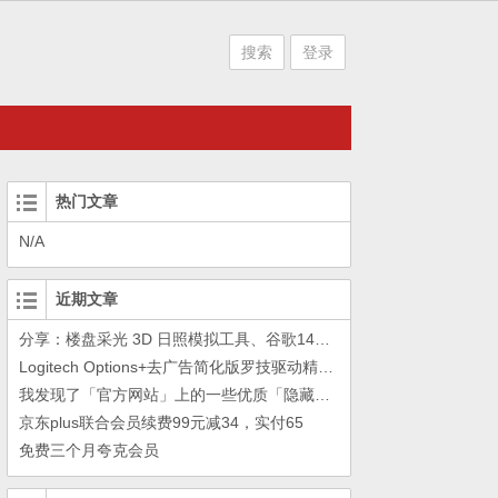
搜索
登录
热门文章
N/A
近期文章
分享：楼盘采光 3D 日照模拟工具、谷歌14年工作的教训
Logitech Options+去广告简化版罗技驱动精简瘦身Logitech Options+ 小工具
我发现了「官方网站」上的一些优质「隐藏资源」
京东plus联合会员续费99元减34，实付65
免费三个月夸克会员