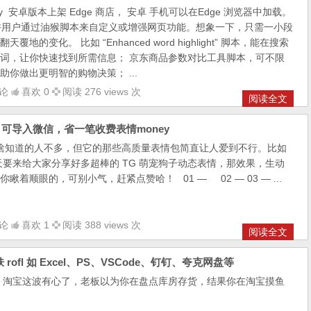
key 安卓版本上架 Edge 商店， 安卓 手机可以在Edge 浏览器中加载。
y 允许用户通过油猴脚本来自定义或增强网页功能。想象一下，只需一小段
地的变化。 比如 “Enhanced word highlight” 脚本，能在搜索
词，让你快速找到所需信息； 京东商品参数对比工具脚本，可不限
你做出更明智的购物决策； ...
论
喜欢 0
阅读 276 views 次
阅读全文
】：可导入微信，省一笔收费表情money
） 是啥知道的人不多，但它的那些高质量表情包简直让人爱到不行。比如
天要来给大家分享好多超棒的 TG 萌宠狗子动态表情，那效果，生动
着顺眼的，可别小气，赶紧点赞哈！ 01 — 02 — 03 — ...
论
喜欢 1
阅读 388 views 次
阅读全文
fl 如 Excel、PS、VSCode、钉钉、夸克网盘等
，淘宝这波有心了，老板以为你在盘点库房存货，结果你在淘宝摸鱼