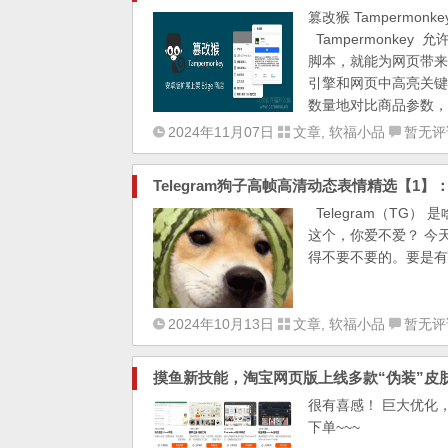
篡改猴 Tampermon
Tampermonke
脚本，就能为网页带来翻天覆
引擎和网页中高亮关键
数量地对比商品参数，助
2024年11月07日
文章
,
软福小品
暂无评
Telegram狗子高帧高清动态表情精选【1
Telegram（TG
这个，你爱不爱？ 今
得不要不要的。要是有你瞅
2024年10月13日
文章
,
软福小品
暂无评
摸鱼新技能，淘宝网页版上线多款“伪装”皮肤 ro
很有喜感！ 巨大优化
下单~~~