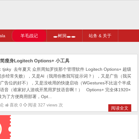
la
羊毛战记
🕳树洞🕳🕳
站务 & 关于
瘦身Logitech Options+ 小工具
jsky 去年夏天 众所周知罗技那个管理软件 Logitech Options+ 超级
同步经常失败），又是AI（我用你教我写提示词？），又是广告（我买
广告位的好不），又是没啥用的快捷启动（WGestures不比这个半成
音（谁家好人游戏开黑用罗技语音啊！） Options+ 完全体1920×
好罗技为了方便商用部署，Opt...
论
喜欢 0
阅读 327 views 次
阅读全文