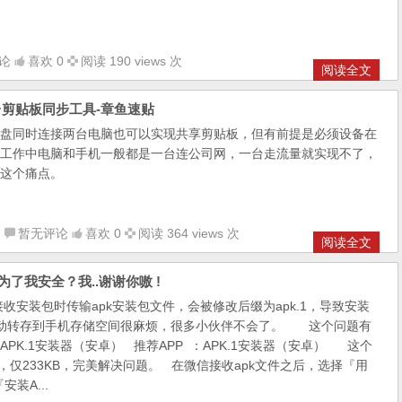
论
喜欢 0
阅读 190 views 次
阅读全文
平台剪贴板同步工具-章鱼速贴
盘同时连接两台电脑也可以实现共享剪贴板，但有前提是必须设备在
工作中电脑和手机一般都是一台连公司网，一台走流量就实现不了，
这个痛点。
品
暂无评论
喜欢 0
阅读 364 views 次
阅读全文
了我安全？我..谢谢你嗷 !
包时传输apk安装包文件，会被修改后缀为apk.1，导致安装
手动转存到手机存储空间很麻烦，很多小伙伴不会了。 这个问题有
PK.1安装器（安卓） 推荐APP ：APK.1安装器（安卓） 这个
），仅233KB，完美解决问题。 在微信接收apk文件之后，选择『用
装A...