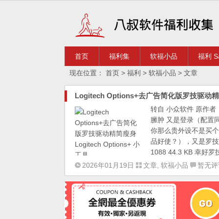
首页
福利集
软福小品
福利 Sa
现在位置：
首页
>
福利
>
软福小品
> 文章
Logitech Options+去广告简化版罗技驱动精简
转自 小众软件 原作者：t
臃肿 又是登录（配置
你那么贵外设不是买个
品好使？），又是罗技语
1088 44.3 KB 幸
2026年01月19日
文章
,
软福小品
暂无评