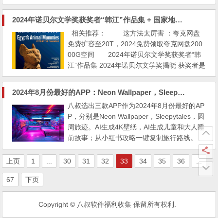
录他人故事的合集，更像是一面镜子，同时，
对于那些我未曾听闻的亏钱方式，我也多了一
2024年诺贝尔文学奖获奖者“韩江”作品集 + 国家地理杂志 美国版 1888年-2023年 大合集
份警惕和戒备。 在这份指南中，有几个典型
相关推荐： 这方法太厉害 ：夸克网盘
的亏钱类型让我深感共鸣，因为这些正是我自
免费扩容至20T，2024免费领取夸克网盘200
己曾经踩过的坑。 例如，投资理财的陷阱。
00G空间 2024年诺贝尔文学奖获奖者“韩
我盲目地跟随着各...
江”作品集 2024年诺贝尔文学奖揭晓 获奖者是
韩国作家“韩江” 她的主要作品有《素食者》
《植物妻子》等 想了解的不妨看看！ 韩
2024年8月份最好的APP：Neon Wallpaper，Sleepytales，圆周旅迹
江：豆瓣作家 韩江作品集：夸克网盘/阿
八叔选出三款APP作为2024年8月份最好的AP
里云盘 国家地理杂志 美国版 ...
P，分别是Neon Wallpaper，Sleepytales，圆
周旅迹。AI生成4K壁纸，AI生成儿童和大人睡
前故事；从小红书攻略一键复制旅行路线。
上页
1
...
30
31
32
33
34
35
36
...
67
下页
Copyright © 八叔软件福利收集 保留所有权利.