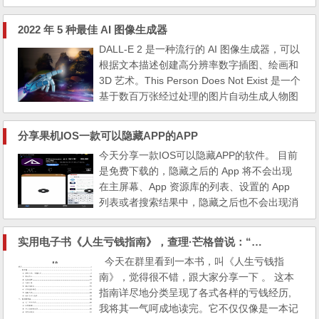
连续的旅行线路规划。想象一下，沿着电影中
的场景来一场独特的旅行，再配上喜欢电影的
2022 年 5 种最佳 AI 图像生成器
人物剧中取景地造型，发朋友圈是不是很酷！
DALL-E 2 是一种流行的 AI 图像生成器，可以
2、氢时光 适合缺乏计划能力、选择恐惧症的
根据文本描述创建高分辨率数字插图、绘画和
人，将番茄工作法、重要紧急四象限、艾宾浩
3D 艺术。This Person Does Not Exist 是一个
斯记忆学习法、...
基于数百万张经过处理的图片自动生成人物图
像的网站
分享果机IOS一款可以隐藏APP的APP
今天分享一款IOS可以隐藏APP的软件。 目前
是免费下载的，隐藏之后的 App 将不会出现
在主屏幕、App 资源库的列表、设置的 App
列表或者搜索结果中，隐藏之后也不会出现消
息通知。但是请放心，隐藏之后原来的 App
运行并不会受到影响，数据也不会消失，在取
实用电子书《人生亏钱指南》，查理·芒格曾说：“如果知道会死在哪里，那么我永远不会去那里。”
消隐藏之后即可恢复。同时 A1 内置了多种导
今天在群里看到一本书，叫《人生亏钱指
入 App 的方式，方便用户选择和编辑需要隐
南》，觉得很不错，跟大家分享一下 。 这本
藏的 App 。
指南详尽地分类呈现了各式各样的亏钱经历,
我将其一气呵成地读完。它不仅仅像是一本记