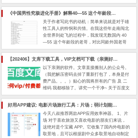
务」Bard 之后仅 24 小时，北京时间 2 月 8
日凌晨两点，微软发布了面向大众的 AI 语言
《中国男性究极进化手册》解释40—55 这个年龄段的老哥，为何对比同龄外国老哥是极其悲惨的
模型产品的重大公告。 通过与 ChatGPT 发明
关于作者写此书的动机：简单来说就是对于雄
者 OpenAI 合作，微软给自己的搜索引擎加入
性工具人的怜悯和共情。在我这些年走南闯北
了先进的 AI 对话模型，以支持全新版本的必
全世界到处飞的过程中，我发现无数国内 40
应（Bing）和 Edg...
—55 这个年龄段的老哥，对比同龄外国老哥
（包括同水平差不多的发展中国家）是极其悲
惨的。 他们拿死力赚钱，一天十几小时，甚
【202406】文库下载工具，VIP文档可下载（亲测好用2024-06-26）文档下载神器
至一个月不休息超过 4 天。钱全都会直接上缴
以下亲测的软件。文章直接搬别人的公众号。
到妻子，供养家庭，完全没有一个正常人应该
（我把解压密码去掉了重新打包了，本身是付
有的享受和快乐，也不会去考虑到自己是不是
费产品。。。）贴心的我将所有的广告 及 二
痛苦/压抑和低生命品...
维码 我都移除了。讲究一个干净~ 关于百度文
库下载工具，本公众号上次测试文库下载工具
Win11和10好用，本次新增了Win7系统使用的
好用APP建议: 电影片场旅行工具：片场；弱计划能力、选择恐惧症超级规划工具：氢时光
适配工具。 最新版：百度文库下载工具，VIP
今天八叔推荐两款APP应用效率神器。 1、片
文档可下载（2024-06-26亲测好用） 群里经
场 对于喜欢旅游又喜欢电影的朋友们来说，
常有人求助：怎么下载百度文库的收费文档
这绝对是个宝藏 APP。它收集了国内外电影的
（积分文档+VIP...
取景地，且可以根据剧中众多取景地自动制定