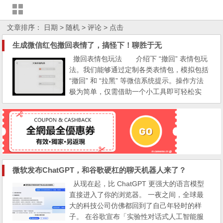
文章排序：
日期
> 随机
> 评论
> 点击
生成微信红包撤回表情了，搞怪下！聊胜于无
撤回表情包玩法 介绍下 “撤回” 表情包玩
法。我们能够通过定制各类表情包，模拟包括
“撤回” 和 “拉黑” 等微信系统提示。操作方法
极为简单，仅需借助一个小工具即可轻松实
现。 相关链接： 复活诺基亚短信图片生成
器，有内鬼！我们回不去了笨蛋 微信群生
成，不需要再找各种微信群和群二维码加群。
2024黑科技加群，最新代码支持 感兴趣的
朋友，可以进入“找来优惠券”公众号，点击右
侧下...
微软发布ChatGPT，和谷歌硬杠的聊天机器人来了？
从现在起，比 ChatGPT 更强大的语言模型
直接进入了你的浏览器。 一夜之间，全球最
大的科技公司仿佛都回到了自己年轻时的样
子。 在谷歌宣布「实验性对话式人工智能服