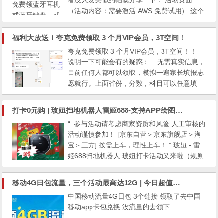
看没人发类似的帖就分享一下： 活动页面
（活动内容：需要激活 AWS 免费试用） 这个
是 AWS 中国区的活动，但是海外账号也可以
领取（创建账号时账单地址要填国内） 小
福利大放送！夸克免费领取 3 个月VIP会员，3T空间！
程序里也可以看到有这个活动 *活动说明：
夸克免费领取 3 个月VIP会员，3T空间！！！
1. 活动仅限 2024 年 8 月 20 日 0 时至 2024
说明一下可能会有的疑惑： 无需真实信息，
年 9 月 30 日 24 时...
目前任何人都可以领取，模拟一遍家长填报志
愿就行。上面省份，分数，科目可以任意填
写！一步到位，直接上图操作： 操作流程
—打开夸克APP，登录账号—随便填写模拟志
打卡0元购 | 玻妞扫地机器人雷姬688-支持APP绘图款打卡回归
愿分数表，退出即可自动领取到登录账号网盘
“ 参与活动请考虑商家资质和风险 人工审核的
上！
活动谨慎参加！ [京东自营＞京东旗舰店＞淘
宝＞三方] 按需上车，理性上车！ ” 玻妞 - 雷
姬688扫地机器人 玻妞打卡活动又来啦（规则
微改）！这次是688型号支持APP款，名额有
限，（到货晒单返280，剩下款项两年后一起
移动4G日包流量，三个活动最高达12G | 今日超值推荐；聚划算加领券鸿星尔克爆品可抢！支持好用不贵国货来一波
返还），下单后找店铺客服备注“打卡”。 到货
中国移动流量4G日包 3个链接 领取了去中国
加v客服打卡（会提供每月打卡内容），每季
移动app卡包兑换 没流量的去领下
度三篇种草笔记，共24篇，逾期...