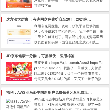
尿素霜、护手霜，下单后还会弹出其他优惠券
可继续下单。
这方法太厉害 ：夸克网盘免费扩容至20T，2024免费领取夸克网盘20000G空间
利用夸克网盘推广资格，获取平台提供的便
利，会提供20T空间给你用。 我下午申请，第
二天上午就通过了。可以通过夸克浏览器里网
盘页面看到头像下面容量已经变成20T以上
了。
JD京东健康一分购 ，可撸碘伏、医用棉签
链接更新：https://u.jd.com/drAwra8 https://u.
jd.com/dOyRSKq 我撸了一单碘伏，支付后
跳出来3.01减3的券，买了一个拉链修复器，
付完又跳出2.01减2的券，又买了个孩子的指
尖玩具！！！真是三重撸啊！谁撸谁知道，谁
撸谁快乐啊 打开链接，上方领6元无门槛优惠
福利：AWS亚马逊中国新用户免费领蓝牙耳机或蓝牙键盘，截止到9月30日
券， 下方选择商品下单，大部分券后1分钱！
AWS亚马逊中国新用户免费领蓝牙耳机或蓝牙
键盘！ 刚收到 AWS 寄来的键盘，搜了一圈