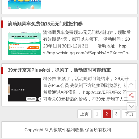
滴滴顺风车免费领15元无门槛抵扣券
滴滴顺风车免费领15元无门槛抵扣券，领取后
有效期是4天，都可以去领下。 活动时间：20
23年11月30日-12月3日 活动地址：http
s://mp.weixin.qq.com/s/SvpbNxJHPXaceGo-
KPfiog 微信扫码参与：
39元开京东Plus会员，抓紧了，活动随时可能结束
群公告 抓紧了，活动随时可能结束， 39元开
京东Plus会员 先复制下方链接到浏览器打卡，
然后通过APP登陆， http://t.cn/EPRXFcc 即
可看见60元折后的价格，即39元 新增了人工
精选页面 什么是人工精选？ 人工精选是指通
过人工筛选的方式，从大量的淘宝天猫数据
上页
1
2
3
下页
中、挑选出最合适的商品进行推广。通过此页
面模块，可以制作出适合自己的个性化商品页
Copyright © 八叔软件福利收集 保留所有权利.
面，比如 宠物、计生用品、母婴、等等。福