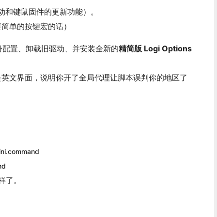
动和键鼠固件的更新功能）。
要简单的按键宏的话）
份配置、卸载旧驱动、并安装全新的
精简版 Logi Options
的是英文界面，说明你开了全局代理让脚本误判你的地区了
mini.command
nd
一样了。