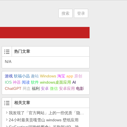
搜索
登录
热门文章
N/A
游戏
软福小品
趣站
Windows
淘宝
app
原创
IOS
神器
阅读
软件
windows桌面应用
AI
ChatGPT
网盘
福利
安卓
微信
安卓应用
电影
相关文章
我发现了「官方网站」上的一些优质「隐藏资源」
24小时最美贡嘎雪山 windows 壁纸应用