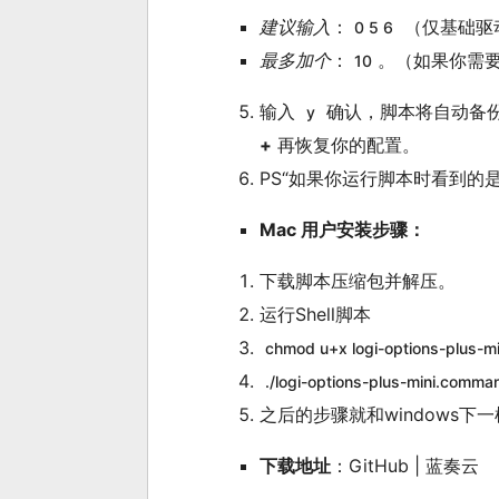
建议输入
：
（仅基础驱
0 5 6
最多加个
：
。（如果你需
10
输入
确认，脚本将自动备
y
+
再恢复你的配置。
PS“如果你运行脚本时看到
Mac 用户安装步骤：
下载脚本压缩包并解压。
运行Shell脚本
chmod u+x logi-options-plus-
./logi-options-plus-mini.comma
之后的步骤就和windows下
下载地址
：
GitHub
|
蓝奏云