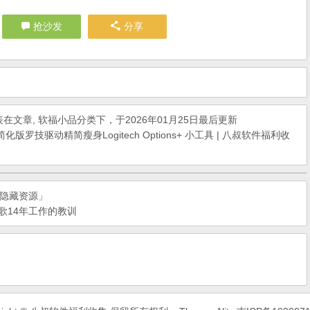
抢沙发
分享
表在
文章
,
软福小品
分类下，于2026年01月25日最后更新
去广告简化版罗技驱动精简瘦身Logitech Options+ 小工具 | 八叔软件福利收
隐藏资源」
歌14年工作的教训