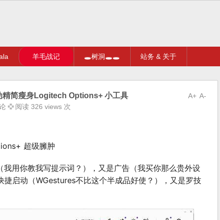
la
羊毛战记
🕳树洞🕳🕳
站务 & 关于
精简瘦身Logitech Options+ 小工具
A+
A-
论
阅读 326 views 次
ions+ 超级臃肿
I（我用你教我写提示词？），又是广告（我买你那么贵外设
启动（WGestures不比这个半成品好使？），又是罗技
）