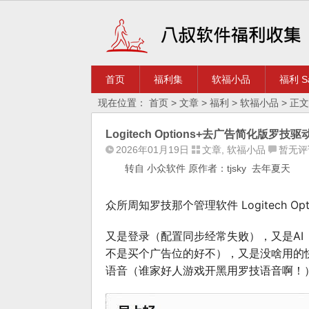
首页
福利集
软福小品
福利 Sa
现在位置：
首页
>
文章
>
福利
>
软福小品
> 正文
Logitech Options+去广告简化版罗技驱动
2026年01月19日
文章
,
软福小品
暂无评
转自 小众软件 原作者：tjsky 去年夏天
众所周知罗技那个管理软件 Logitech Opt
又是登录（配置同步经常失败），又是A
不是买个广告位的好不），又是没啥用的快捷
语音（谁家好人游戏开黑用罗技语音啊！