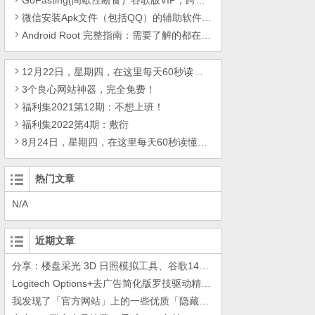
GoFasting(间歇性断食）谷歌版VIP，跨平台剪贴板同步工具-章鱼速贴
微信安装Apk文件（包括QQ）的辅助软件！为了我安全？我..谢谢你嗷 !
Android Root 完整指南：需要了解的都在这里了
12月22日，星期四，在这里每天60秒读懂世界！
3个良心网站神器，完全免费！
福利集2021第12期：不想上班！
福利集2022第4期：敷衍
8月24日，星期四，在这里每天60秒读懂世界！
热门文章
N/A
近期文章
分享：楼盘采光 3D 日照模拟工具、谷歌14年工作的教训
Logitech Options+去广告简化版罗技驱动精简瘦身Logitech Options+ 小工具
我发现了「官方网站」上的一些优质「隐藏资源」