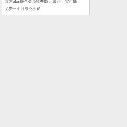
京东plus联合会员续费99元减34，实付65
免费三个月夸克会员