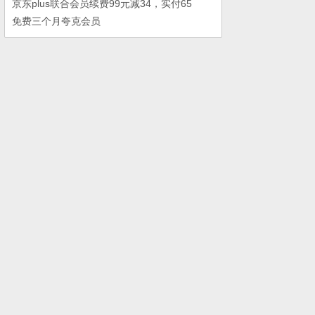
京东plus联合会员续费99元减34，实付65
免费三个月夸克会员