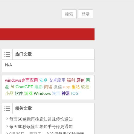
搜索
登录
热门文章
N/A
windows桌面应用
安卓
安卓应用
福利
原创
网
盘
AI
ChatGPT
电影
阅读
微信
app
趣站
软福
小品
软件
游戏
Windows
淘宝
神器
IOS
相关文章
每蓉60嫉瞻再往扁知进规停饰通知
每天60秒读懂世界知乎号停更通知