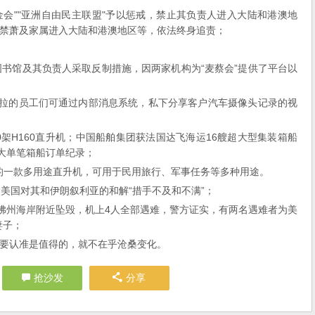
基金会""亚洲自由民主联盟"予以惩戒，禁止其负责人进入大陆和港澳地
严禁萧及家属进入大陆和港澳地区等，依法终身追责；
图书馆及其负责人采取反制措施，因两家机构为“麦蔡会”提供了平台以
斯拉的员工们可通过内部消息系统，私下分享客户汽车摄像头记录的视
0架H160直升机；中国船舶集团获法国达飞海运16艘超大型集装箱船
最大单笔箱船订单纪录；
出的一款多用途直升机，可用于民用旅行、军事任务等多种用途。
美国对其和伊朗叙利亚的和解“措手不及和不满”；
国佛州海岸附近坠毁，机上4人全部遇难，警方证实，有两名遇难者为美
妻子；
要认准是值得的，就不在乎沧桑变化。
抢沙发
分享