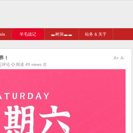
la
羊毛战记
🕳树洞🕳🕳
站务 & 关于
界！
A+
A-
无评论
阅读 49 views 次