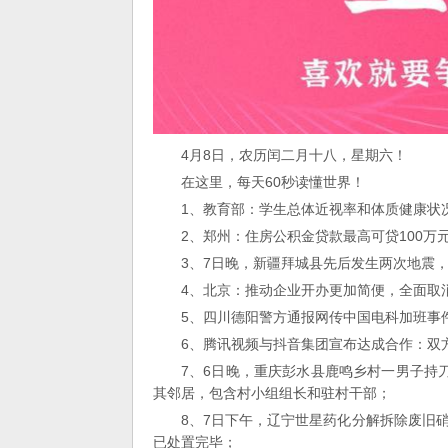
4月8日，农历闰二月十八，星期六！
在这里，每天60秒读懂世界！
1、教育部：学生总体近视率和体质健康状
2、郑州：住房公积金贷款最高可贷100万
3、7日晚，新疆拜城县先后发生两次地震，
4、北京：推动企业开办更加简便，全面取
5、四川德阳警方通报网传中国电科加班事
6、腾讯视频与抖音集团宣布达成合作：双
7、6日晚，重庆彭水县鹿鸣乡村一男子持
其邻居，包含村小组组长和驻村干部；
8、7日下午，辽宁世星药化分解拆除废旧
已处置完毕；