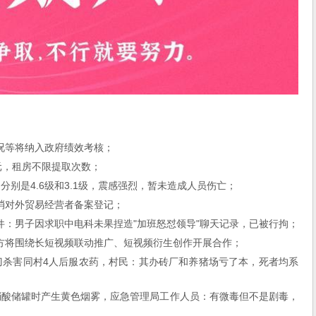
况等将纳入政府绩效考核；
元，租房不限提取次数；
分别是4.6级和3.1级，震感强烈，暂未造成人员伤亡；
消对外贸易经营者备案登记；
件：男子因求职中电科未果捏造"加班怒怼领导"聊天记录，已被行拘；
方将围绕长短视频联动推广、短视频衍生创作开展合作；
刀杀害同村4人后服农药，村民：其办砖厂和养猪场亏了本，死者均系
硝酸储罐时产生黄色烟雾，应急管理局工作人员：有微毒但不是剧毒，