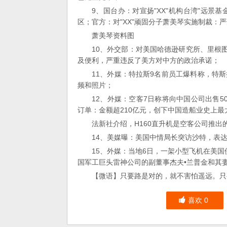
9、国台办：对宣扬"XX"机构台湾"远景
区；官方：对"XX"顽固分子萧美琴实施制裁：
萧美琴资料图
10、外交部：对美国哈德逊研究所、里根
及便利，严重违反了美方对中方的政治承诺；
11、外媒：特拉斯9名前员工爆料称，特
频和照片；
12、外媒：空客7日称将向中国公司出售5
订单：金额超210亿元，创下中国造船业史上
法新社介绍，H160直升机是空客公司推
14、美媒曝：美国中情局长突访沙特，表达
15、外媒：当地6日，一架小型飞机在美
国军工巨头雷神公司的副董事杰夫•兰普金和其
【微语】只要路是对的，就不害怕遥远。只
喜欢
0