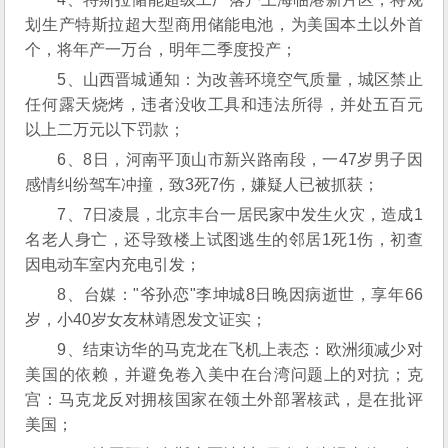
划生产特斯拉超大型商用储能电池，为美国本土以外首
个，将年产一万台，明年二季度投产；
5、山西晋城通知：为改善环境空气质量，城区禁止
任何露天烧烤，违者没收工具和违法所得，并处五百元
以上二万元以下罚款；
6、8日，河南平顶山市新兴路南段，一47岁男子因
感情纠纷驾车冲撞，致3死7伤，嫌疑人已被抓获；
7、7日凌晨，北京丰台一居民家中发生火灾，造成1
名老人身亡，还导致楼上试图逃生的邻居1死1伤，初查
因电动车室内充电引发；
8、台媒："爷孙恋"李坤城8日晚因病逝世，享年66
岁，小40岁女友林靖恩发文证实；
9、结束访华的马克龙在飞机上表态：欧洲须减少对
美国的依赖，并避免卷入美中在台湾问题上的对抗；克
宫：马克龙反对拥核国家在领土外部署核武，是在批评
美国；