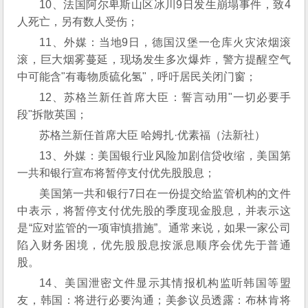
10、法国阿尔卑斯山区冰川9日发生崩塌事件，致4
人死亡，另有数人受伤；
11、外媒：当地9日，德国汉堡一仓库火灾浓烟滚
滚，巨大烟雾蔓延，现场发生多次爆炸，警方提醒空气
中可能含"有毒物质硫化氢"，呼吁居民关闭门窗；
12、苏格兰新任首席大臣：誓言动用"一切必要手
段"拆散英国；
苏格兰新任首席大臣 哈姆扎·优素福（法新社）
13、外媒：美国银行业风险加剧信贷收缩，美国第
一共和银行宣布将暂停支付优先股股息；
美国第一共和银行7日在一份提交给监管机构的文件
中表示，将暂停支付优先股的季度现金股息，并表示这
是“应对监管的一项审慎措施”。通常来说，如果一家公司
陷入财务困境，优先股股息按派息顺序会优先于普通
股。
14、美国泄密文件显示其情报机构监听韩国等盟
友，韩国：将进行必要沟通；美参议员透露：布林肯将