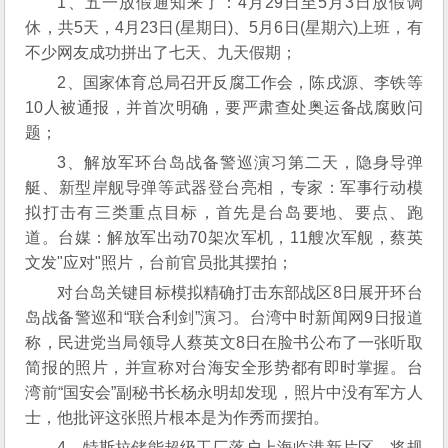
1、五一放假通知来了：4月29日至5月3日放假调
休，共5天，4月23日(星期日)、5月6日(星期六)上班，有
不少网友成功拼出了七天、九天假期；
2、国家体育总局召开反腐工作会，陈戌源、李铁等
10人被通报，并首次明确，要严肃查处奥运备战腐败问
题；
3、解放军环台岛战备警巡演习第二天，隐身导弹
艇、新型岸舰导弹等武器登台亮相，专家：军事行动模
拟打击有三类重点目标，首先是台岛要地、要点、跑
道。台媒：解放军出动70架次军机，11艘次军舰，蔡英
文发"应对"照片，台前官员批其摆拍；
对台岛关键目标模拟精确打击东部战区8日展开环台
岛战备警巡和“联合利剑”演习。台湾中时新闻网9日报道
称，民进党当局领导人蔡英文8日在脸书公布了一张听取
简报的照片，并宣称对台海安全形势都有即时掌握。台
湾前“国安会”副秘书长杨永明却发现，照片中没有军方人
士，他批评这张照片根本是为作秀而摆拍。
4、特斯拉储能超级工厂落户上海临港新片区，将规