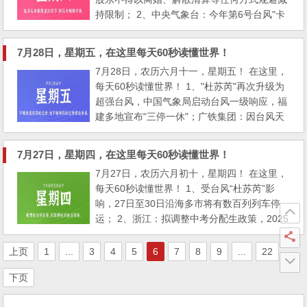
马镇、...
持限制； 2、中央气象台：今年第6号台风"卡
努"在28日凌晨生成，8级，目前为热带风暴
级；台风杜苏芮或在北方"卡位"，大范围连续
7月28日，星期五，在这里每天60秒读懂世界！
暴雨将出现，预计连下六天； 3、三部门：明
7月28日，农历六月十一，星期五！ 在这里，
确2023年城乡居民医保筹资标准为1020元；
每天60秒读懂世界！ 1、"杜苏芮"再次升级为
4、浙江绍兴一女子称买水煮花生快吃完发现
超强台风，中国气象局启动台风一级响应，福
老...
建多地宣布"三停一休"；广铁集团：因台风天
气影响，计划至30日，停运动车组列车622
列； 2、住建部：进一步落实好降低首套住房
7月27日，星期四，在这里每天60秒读懂世界！
首付比例和贷款利率、个人住房贷款"认房不
7月27日，农历六月初十，星期四！ 在这里，
用认贷"、改善性住房换购税费减免等政策措
每天60秒读懂世界！ 1、受台风“杜苏芮”影
施； 3、山西：对新评定为5A级、4A级旅...
响，27日至30日沿海多市将有数百列列车停
运； 2、浙江：拟调整中考分配生政策，2025
年起，招生比例不低于70%；广东：支持探索
建立古树名木保护补偿机制； 3、24日下午，
上页
1
...
3
4
5
6
7
8
9
...
22
黄河山东菏泽东明县段发生一起溺水事件，1
下页
人被救3人身亡，均是学生，当地称一直在跟
进处理；26日中午，湖北恩施咸丰县曲江镇春