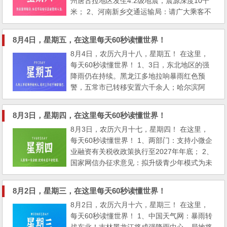
州唐古拉地区发生4.2级地震，震源深度10千
米； 2、河南新乡交通运输局：请广大乘客不
要通过高德平台预约巡游出租车，存在未申请
经营许可和运价公示等违规经营的问题； 3、
8月4日，星期五，在这里每天60秒读懂世界！
南京：对购买新建商品住房实施补贴，提升预
8月4日，农历六月十八，星期五！ 在这里，
售监管资金使用效率；郑州：下周起公积金贷
每天60秒读懂世界！ 1、3日，东北地区的强
款购买新建商品房最低首付降为20%； 4、重
降雨仍在持续。黑龙江多地拉响暴雨红色预
庆人社局通报事业单...
警，五常市已转移安置六千余人；哈尔滨阿
城、尚志多地遭强降雨：大片房屋，道路被
淹，陷入一片汪洋中，洪水深达窗户位置；
8月3日，星期四，在这里每天60秒读懂世界！
2、水利部：初步判定海河发生流域性大洪
8月3日，农历六月十七，星期四！ 在这里，
水；河北：已有94个县区826个乡镇遭受洪涝
每天60秒读懂世界！ 1、两部门：支持小微企
灾害；广东海丰县莲花山涨水冲走多人致4
业融资有关税收政策执行至2027年年底； 2、
死，官方回应：非景区，岸边有围...
国家网信办征求意见：拟升级青少年模式为未
成年人模式，从该模式退出需家长进行验证同
意，并将划分5个年龄区间；最高法：坚决防
8月2日，星期三，在这里每天60秒读懂世界！
止谁闹谁有理、谁横谁有理、谁受伤谁有理
8月2日，农历六月十六，星期三！ 在这里，
等"和稀泥"做法； 3、涉嫌受贿、行贿、单位
每天60秒读懂世界！ 1、中国天气网：暴雨转
行贿非国家工作人员受贿等罪，中国国家男子