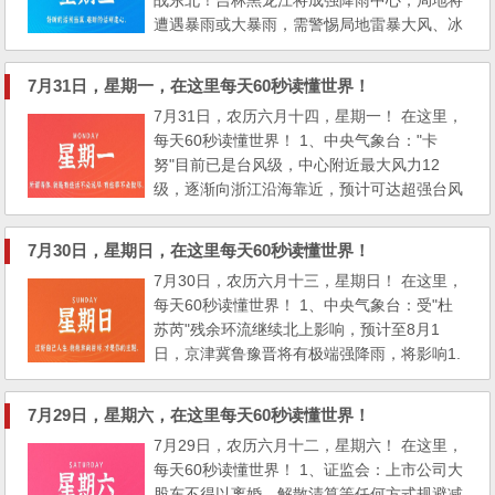
战东北！吉林黑龙江将成强降雨中心，局地将
足球队原主...
遭遇暴雨或大暴雨，需警惕局地雷暴大风、冰
雹、甚至龙卷风； 2、河北：连续启用南部多
个蓄洪区，涿州、涞水、易县暴雨致多家小区
7月31日，星期一，在这里每天60秒读懂世界！
被淹，此次强降雨已造成540703人受灾，9人
7月31日，农历六月十四，星期一！ 在这里，
遇难6人失踪；北京：此轮强降雨已致11人遇
每天60秒读懂世界！ 1、中央气象台："卡
难，另有27人失联，已累计造成13个区44673
努"目前已是台风级，中心附近最大风力12
人受灾，共转移群众1...
级，逐渐向浙江沿海靠近，预计可达超强台风
级，下周上海将有明显风雨天气； 2、台风"杜
苏芮"已致菲律宾16人死亡，52人受伤，超10
7月30日，星期日，在这里每天60秒读懂世界！
2万人受灾； 3、29日下午，吉林一男孩落入
7月30日，农历六月十三，星期日！ 在这里，
松花江，其父母下水营救双双溺水，母亲遇难
每天60秒读懂世界！ 1、中央气象台：受"杜
父亲失踪； 4、山西稷山县稷峰镇荆平村大量
苏芮"残余环流继续北上影响，预计至8月1
面粉、方便面等救灾物资...
日，京津冀鲁豫晋将有极端强降雨，将影响1.
3亿人、致灾风险高；国家防总：对京津冀晋
鲁豫启动防汛三级应急响应； 2、云南盈江"7·
7月29日，星期六，在这里每天60秒读懂世界！
28"山洪泥石流灾害致2死4伤，6.09万人受
7月29日，农历六月十二，星期六！ 在这里，
灾； 据初步核查，截至7月28日17:00，灾害
每天60秒读懂世界！ 1、证监会：上市公司大
共造成盈江县太平镇、弄璋镇、铜壁关乡、昔
股东不得以离婚、解散清算等任何方式规避减