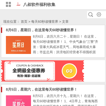
八叔软件福利收集
现在位置：
首页
>
每天60秒读懂世界
> 文章
8月6日，星期日，在这里每天60秒读懂世界！
8月6日，农历六月二十，星期日！ 在这里，
每天60秒读懂世界！ 1、中央气象台"三警"齐
发：雷暴大风或冰雹天气，局地暴雨或大暴
雨；市监总局：洪涝地区经营者不得囤积居
奇、串通涨价； 2、河南：发布强对流蓝色预
警，将迎新一轮强降雨，局部将出现11-12级
雷暴大风；河北：本轮强降雨，已致全省逾22
2万人受灾，保定市累计因灾死亡10人，失联
18人； 3、广西发布山洪灾害气象预警：至6
日晚，钦州东部...
8月5日，星期六，在这里每天60秒读懂世界！
8月5日，农历六月十九，星期六！ 在这里，
每天60秒读懂世界！ 1、4日早上，青海海西