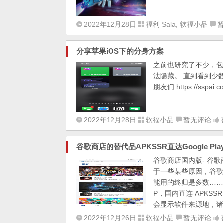
2022年12月28日
福利 Sala
,
软福小品
分享苹果iOS下的分身方案
之前也研究了不少，包
法隐藏。 直到看到少
朋友们 https://sspai.c
2022年12月28日
软福小品
暂无评论
谷歌商店的替代品APKSSR直达Google P
谷歌商店国内版- 谷
于一些某些原因，谷歌
能用的终归是多数……今天
P，国内直连 APK
会显示软件来源地，诸
2022年12月26日
软福小品
暂无评论