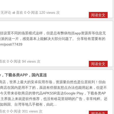
暂无评论
喜欢 0
阅读 120 views 次
阅读全文
括设置不同的场景模式这样，但是总有弊病包括app资源库等信息无
数派的这一片，感觉基本上能解决大部分问题了。 分享给有需要有的
om/post/77439
喜欢 0
阅读 94 views 次
阅读全文
lay，下载各类APP，国内直连
歌商店，世界上最大的安卓应用市场，资源量自然也是位居前列！但由
商店在国内是用不了的，虽说有些朋友想点办法也能用起来，但是不
带来谷歌商店的替代品APKSSR直达Google Play，下载各类AP
SSR 主界面上来就是软件推荐，也没有啥花里胡哨的广告，非常纯粹。还
如韩国、台湾等地几乎都有，由此...
喜欢 0
阅读 301 views 次
阅读全文