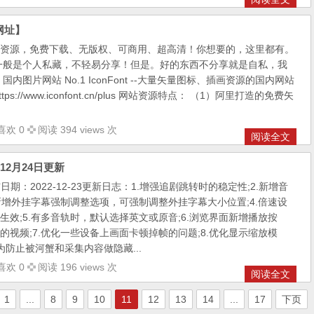
网址】
资源，免费下载、无版权、可商用、超高清！你想要的，这里都有。
一般是个人私藏，不轻易分享！但是。好的东西不分享就是自私，我
内图片网站 No.1 IconFont --大量矢量图标、插画资源的国内网站
s://www.iconfont.cn/plus 网站资源特点： （1）阿里打造的免费矢
喜欢 0
阅读 394 views 次
阅读全文
12月24日更新
 发布日期：2022-12-23更新日志：1.增强追剧跳转时的稳定性;2.新增音
中新增外挂字幕强制调整选项，可强制调整外挂字幕大小位置;4.倍速设
生效;5.有多音轨时，默认选择英文或原音;6.浏览界面新增播放按
的视频;7.优化一些设备上画面卡顿掉帧的问题;8.优化显示缩放模
为防止被河蟹和采集内容做隐藏...
喜欢 0
阅读 196 views 次
阅读全文
1
...
8
9
10
11
12
13
14
...
17
下页