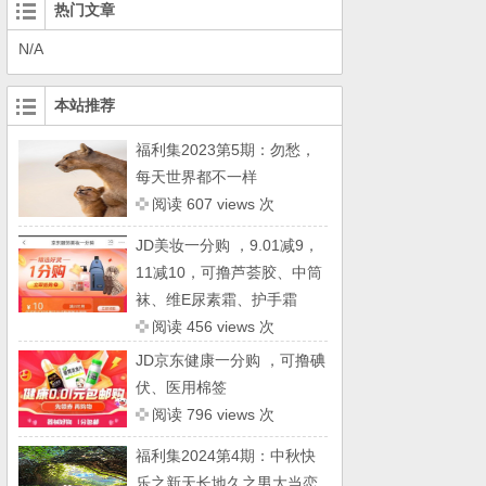
热门文章
N/A
本站推荐
福利集2023第5期：勿愁，
每天世界都不一样
阅读 607 views 次
JD美妆一分购 ，9.01减9，
11减10，可撸芦荟胶、中筒
袜、维E尿素霜、护手霜
阅读 456 views 次
JD京东健康一分购 ，可撸碘
伏、医用棉签
阅读 796 views 次
福利集2024第4期：中秋快
乐之新天长地久之男大当恋