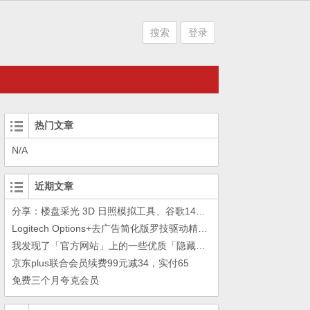
搜索
登录
热门文章
N/A
近期文章
分享：楼盘采光 3D 日照模拟工具、谷歌14年工作的教训
Logitech Options+去广告简化版罗技驱动精简瘦身Logitech Options+ 小工具
我发现了「官方网站」上的一些优质「隐藏资源」
京东plus联合会员续费99元减34，实付65
免费三个月夸克会员