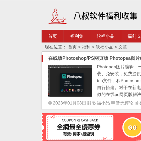
首页
福利集
软福小品
福利 Sa
现在位置：
首页
>
福利
>
软福小品
> 文章
在线版Photoshop/PS网页版 Photopea图
Photopea图片编
载、免安装，免费提供在
tch文件，和Photos
自行搭建。对于在新电
似的在线ps网页版解
2023年01月08日
软福小品
暂无评论