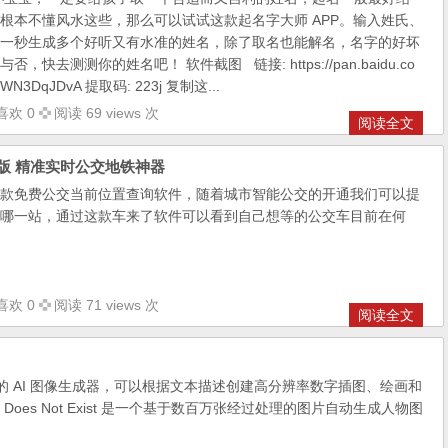
根本不懂风水这些，那么可以试试这款起名字大师 APP。输入姓氏、
一秒生成多个好听又有水准的姓名，除了取名也能解名，名字的好坏
快去测测你的姓名吧！ 软件截图 链接: https://pan.baidu.co
ZWN3DqJDvA 提取码: 223j 复制这...
喜欢 0
阅读 69 views 次
阅读全文
6版 精准实时公交地铁神器
款免费公交当前位置查询软件，随着城市智能公交的开通我们可以提
哪一站，通过这款车来了软件可以看到自己想等的公交车目前在何
喜欢 0
阅读 71 views 次
阅读全文
种流行的 AI 图像生成器，可以根据文本描述创建高分辨率数字插图、绘画和
rson Does Not Exist 是一个基于数百万张经过处理的图片自动生成人物图