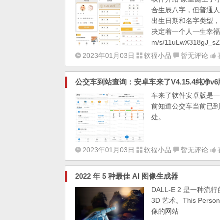
合生辰八字，但普通人
出生日期和名字类型，
决定着一个人一生幸福与否，
m/s/11uLwX318gJ_s
2023年01月03日
软福小品
暂无评论
公交车到站查询：安卓车来了V4.15.4纯净v
车来了软件安卓版是一
前知道公交车当前已到
处。
2023年01月03日
软福小品
暂无评论
2022 年 5 种最佳 AI 图像生成器
DALL-E 2 是一
3D 艺术。This Pe
像的网站