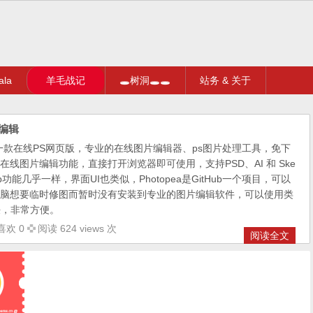
la
羊毛战记
🕳树洞🕳🕳
站务 & 关于
片编辑
辑，一款在线PS网页版，专业的在线图片编辑器、ps图片处理工具，免下
线图片编辑功能，直接打开浏览器即可使用，支持PSD、AI 和 Ske
hop功能几乎一样，界面UI也类似，Photopea是GitHub一个项目，可以
脑想要临时修图而暂时没有安装到专业的图片编辑软件，可以使用类
决，非常方便。
喜欢 0
阅读 624 views 次
阅读全文