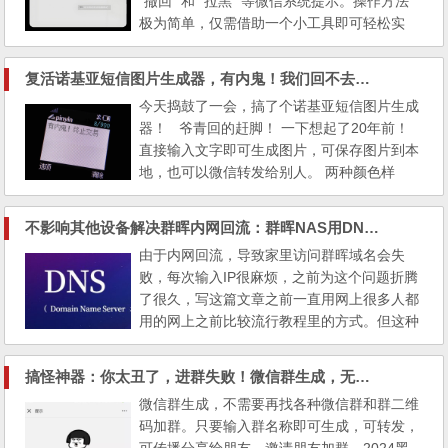
“撤回” 和 “拉黑” 等微信系统提示。操作方法
极为简单，仅需借助一个小工具即可轻松实
现。 相关链接： 复活诺基亚短信图片生成
器，有内鬼！我们回不去了笨蛋 微信群生
复活诺基亚短信图片生成器，有内鬼！我们回不去了笨蛋
成，不需要再找各种微信群和群二维码加群。
今天捣鼓了一会，搞了个诺基亚短信图片生成
2024黑科技加群，最新代码支持 感兴趣的
器！ 爷青回的赶脚！ 一下想起了20年前！
朋友，可以进入“找来优惠券”公众号，点击右
直接输入文字即可生成图片，可保存图片到本
侧下...
地，也可以微信转发给别人。 两种颜色样
式，正常颜色和绿色包浆，下文的图片可以看
出来两种颜色区别。 对于昔日的诺基亚手机
不影响其他设备解决群晖内网回流：群晖NAS用DNS Server解决内网回流无法域名访问教程
用户而言，此网站会让您有种重回青春的感
由于内网回流，导致家里访问群晖域名会失
觉。 相关推荐： 微信群生成，不需要再找各
败，每次输入IP很麻烦，之前为这个问题折腾
种微信群和群二维码加群。2024黑科技...
了很久，写这篇文章之前一直用网上很多人都
用的网上之前比较流行教程里的方式。但这种
方式有效但未必最优，还是有些担心的，这个
下面我将说明下原因，并把我的解决方式分享
搞怪神器：你太丑了，进群失败！微信群生成，无需搜群二维码加群。2024最新代码黑科技加群
给大家。 往期教程： 蛋疼？16G iPhone扩
微信群生成，不需要再找各种微信群和群二维
容换内存如何安全、放心 安卓特别是华为手
码加群。只要输入群名称即可生成，可转发，
机如何用音量键切歌教程 | 原创 360极速浏览