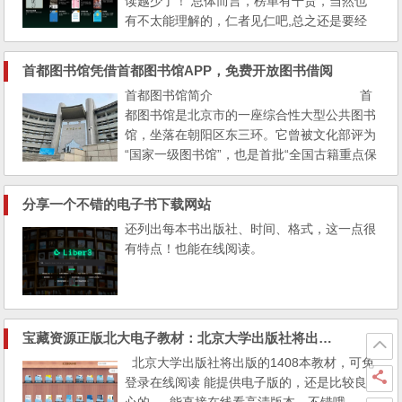
读越少了！ 总体而言，榜单有干货，当然也
有不太能理解的，仁者见仁吧,总之还是要经
常阅读， 想想很多knowhow都大部分来自阅
读而不是短视频！ 1.
首都图书馆凭借首都图书馆APP，免费开放图书借阅
《我在北京送快递》｜作者：胡安焉 2.《明亮
首都图书馆简介 首
的夜晚...
都图书馆是北京市的一座综合性大型公共图书
馆，坐落在朝阳区东三环。它曾被文化部评为
“国家一级图书馆”，也是首批“全国古籍重点保
护单位”。 1 首都图书馆的前身是1913年由鲁
迅等人发起的京师图书分馆、京师通俗图书馆
分享一个不错的电子书下载网站
和中央公园图书阅...
还列出每本书出版社、时间、格式，这一点很
有特点！也能在线阅读。
宝藏资源正版北大电子教材：北京大学出版社将出版的1408本教材，可免登录在线阅读
北京大学出版社将出版的1408本教材，可免
登录在线阅读 能提供电子版的，还是比较良