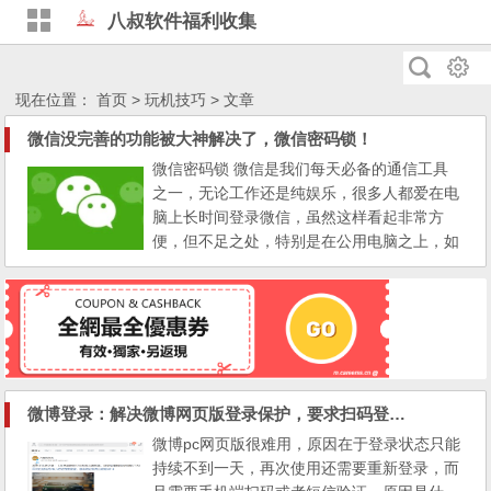
八叔软件福利收集
现在位置：
首页
> 玩机技巧 > 文章
微信没完善的功能被大神解决了，微信密码锁！
微信密码锁 微信是我们每天必备的通信工具
之一，无论工作还是纯娱乐，很多人都爱在电
脑上长时间登录微信，虽然这样看起非常方
便，但不足之处，特别是在公用电脑之上，如
果我们需要暂时离开一会儿，那么自己微信上
的那点私人内容只怕要被别人看完了。 所以
就安全的角度来说，要么离开电脑就退出微
信，实在嫌麻烦，也可以使用第三方工具来锁
定我们的微信。 微信锁，顾名思义就是将微
信加一把大锁，让微信...
微博登录：解决微博网页版登录保护，要求扫码登录问题
微博pc网页版很难用，原因在于登录状态只能
持续不到一天，再次使用还需要重新登录，而