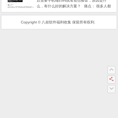
且需要手机端扫码或者短信验证，原因是什
么，有什么好的解决方案？ 痛点： 很多人都
反馈，但目前网上找不到有效的方式解决，原
因只有新浪自己清楚，也许是为了防止盗号和
Copyright © 八叔软件福利收集 保留所有权利.
未授权登录（因为PC上这样的事情更多）。
个人观点： 技术上，应该是微博在服务器端
或者cdn对缓存有效期的设置的很短，所以不
停的需...