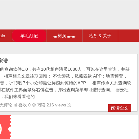
la
羊毛战记
🕳树洞🕳🕳
站务 & 关于
家谱
查询软件1.0，共有10代相声演员1680人，可以在这里查询，并获
 相声相关文章往期回顾： 不舍卸载，私藏四款 APP：地震预警，
音，听书吧 7个小众却最让你感到惊艳的APP 相声传承关系查询软
使用时在软件主界面鼠标右键点击，弹出查询菜单即可进行查询。 德云社
我们来看看他的...
无评论
喜欢 0
阅读 216 views 次
阅读全文