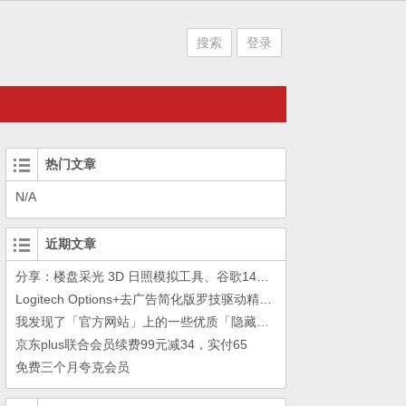
搜索
登录
热门文章
N/A
近期文章
分享：楼盘采光 3D 日照模拟工具、谷歌14年工作的教训
Logitech Options+去广告简化版罗技驱动精简瘦身Logitech Options+ 小工具
我发现了「官方网站」上的一些优质「隐藏资源」
京东plus联合会员续费99元减34，实付65
免费三个月夸克会员