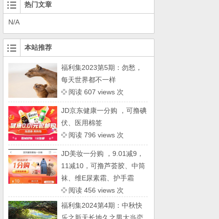
热门文章
N/A
本站推荐
福利集2023第5期：勿愁，
每天世界都不一样
阅读 607 views 次
JD京东健康一分购 ，可撸碘
伏、医用棉签
阅读 796 views 次
JD美妆一分购 ，9.01减9，
11减10，可撸芦荟胶、中筒
袜、维E尿素霜、护手霜
阅读 456 views 次
福利集2024第4期：中秋快
乐之新天长地久之男大当恋