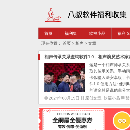
首页
福利集
软福小品
福利 Sa
现在位置：
首页
> 相声 > 文章
相声传承关系查询软件1.0，相声演员艺术家
这是一个相声师承关系的
取其传承关系。手动阀
卡饭输入法安卓版，卡
件1.0 使用方法: 
的谢金总是说他辈分大，
2024年08月19日
原创文章
,
软福小品
暂