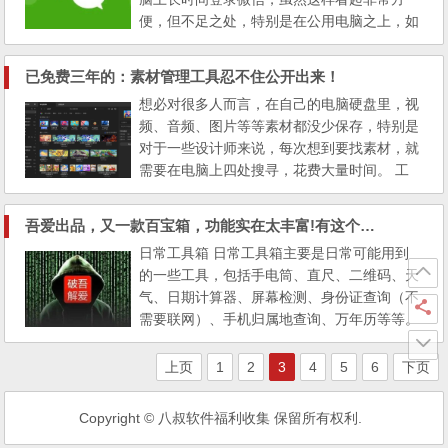
便，但不足之处，特别是在公用电脑之上，如
果我们需要暂时离开一会儿，那么自己微信上
的那点私人内容只怕要被别人看完了。 所以
已免费三年的：素材管理工具忍不住公开出来！
就安全的角度来说，要么离开电脑就退出微
想必对很多人而言，在自己的电脑硬盘里，视
信，实在嫌麻烦，也可以使用第三方工具来锁
频、音频、图片等等素材都没少保存，特别是
定我们的微信。 微信锁，顾名思义就是将微
对于一些设计师来说，每次想到要找素材，就
信加一把大锁，让微信...
需要在电脑上四处搜寻，花费大量时间。 工
欲善其事，必先利其器，给大家重点安利一款
非常不错的素材管理工具，可以大大提供效
吾爱出品，又一款百宝箱，功能实在太丰富!有这个少安装100个APP
率，这款工具就是：「Billfish」。 首先 Billfis
日常工具箱 日常工具箱主要是日常可能用到
h 早期版本可以追溯到 2020 年，至少已经存
的一些工具，包括手电筒、直尺、二维码、天
在了 3 年的时间，所有功能都完全免费，这么
气、日期计算器、屏幕检测、身份证查询（不
良心的软件...
需要联网）、手机归属地查询、万年历等等。
传感器类工具，包括指南针、分贝仪、重力传
感器、水平仪、金属探测器等等。 当然这类
上页
1
2
3
4
5
6
下页
传感器工具，还是挺有趣的。 专业工具箱 接
下来就是专业工具箱，又分为图片工具箱和开
Copyright © 八叔软件福利收集 保留所有权利.
发工具箱，开发工具箱更加专业，真正用得上