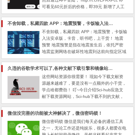
然后通过APP登陆， http://t.cn/EPRXFcc 即
「输入关键词搜...
可看见60元折后的价格，即39元 新增了人工
精选页面 什么是人工精选？ 人工精选是指通
过人工筛选的方式，从大量的淘宝天猫数据
不舍卸载，私藏四款 APP：地震预警，卡饭输入法安卓版，卡音，听书吧
中、挑选出最合适的商品进行推广。通过此页
不舍卸载，私藏四款 APP：地震预警，卡饭输
面模块，可以制作出适合自己的个性化商品页
入法安卓版，卡音，听书吧，上干货！ 地震
面，比如 宠物、计生用品、母婴、等等。福
预警 地震预警是指在地震发生后，依托严密
利车，活动页面领6....
地震监测网络在破坏性地震到达前向指定区域
发出警报，争取应急避险时间。 小米、华
为、OPPO、VIVO 四大国产手机厂商，在系
久违的谷歌学术可以了,各种文献下载引擎和镜像站，不用外网!
统中已经接入了“地震预警”，可以无需专门安
这些网站资源你很需要！ 现如今下载文献资
装相关 App， 华为/荣耀：设置 → 安全 → 应
源越来越难了，要是没有一点额外的小干货，
急预警通知 → 地震预警； 如果你是苹果、三
学点啥都费劲！ 叮~今日介绍Sci-hub应急文
星等品牌手机，系统没有...
献下载资源网站，Sci-hub下载不到的文献，
试试这几个网站，或许能解燃眉之急！ 资
源，资源，资源少不了的 ▍大木虫 这里聚合
微信没完善的功能被大神解决了，微信密码锁！
了许多常用并且非常实用、耳熟能详的数据库
微信密码锁 微信是我们每天必备的通信工具
网站、搜索引擎、镜像网站、文献翻译导航、
之一，无论工作还是纯娱乐，很多人都爱在电
国外书籍等。镜像网...
脑上长时间登录微信，虽然这样看起非常方