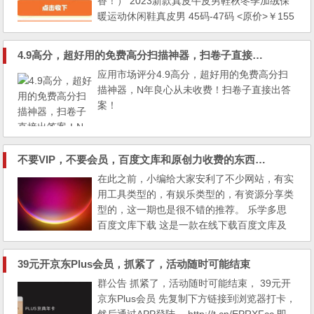
香！） 2023新款真皮牛皮男鞋秋冬季加绒保
暖运动休闲鞋真皮男 45码-47码 <原价>￥155
<惊喜价>券后151元,预计返￥ 24.84元, 扫码
购买 李时珍膝盖部位型冷敷凝胶喷剂膝盖疼
4.9高分，超好用的免费高分扫描神器，扫卷子直接出答案！N年良心从未收费
痛关节疼痛肿胀痛风护膝正品 <原价>￥26.32
应用市场评分4.9高分，超好用的免费高分扫
<惊喜价>券后23.32元,预计返￥ 2.2元, 扫码
描神器，N年良心从未收费！扫卷子直接出答
购买 冬季帽子护耳防风新款户...
案！
不要VIP，不要会员，百度文库和原创力收费的东西全部免费使用！
在此之前，小编给大家安利了不少网站，有实
用工具类型的，有娱乐类型的，有资源分享类
型的，这一期也是很不错的推荐。 乐学多思
百度文库下载 这是一款在线下载百度文库及
部分原创力文档的工具，无需安装，直接网页
打开即可使用，界面很简洁，并且 VIP 文档都
39元开京东Plus会员，抓紧了，活动随时可能结束
可以下载。 每天可以"免费下载 2 次文档"，为
群公告 抓紧了，活动随时可能结束， 39元开
了防止滥用，站长设置验证码下载，且一个密
京东Plus会员 先复制下方链接到浏览器打卡，
码只能用一次。 下载方法有两种，可以直接