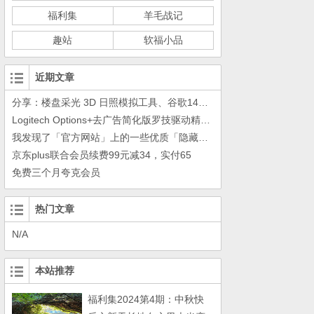
福利集
羊毛战记
趣站
软福小品
近期文章
分享：楼盘采光 3D 日照模拟工具、谷歌14年工作的教训
Logitech Options+去广告简化版罗技驱动精简瘦身Logitech Options+ 小工具
我发现了「官方网站」上的一些优质「隐藏资源」
京东plus联合会员续费99元减34，实付65
免费三个月夸克会员
热门文章
N/A
本站推荐
福利集2024第4期：中秋快