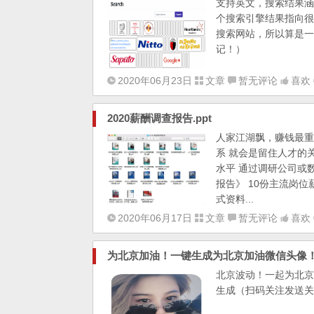
支持英文，搜索结果涵
个搜索引擎结果指向很多
搜索网站，所以算是一个
记！）
2020年06月23日
文章
暂无评论
喜欢 
2020薪酬调查报告.ppt
人家江湖飘，赚钱最重
系 就会是留住人才的
水平 通过调研公司或数
报告》 10份主流岗位
式资料...
2020年06月17日
文章
暂无评论
喜欢 
为北京加油！一键生成为北京加油微信头像
​北京波动！一起为北京加油
生成（扫码关注发送关