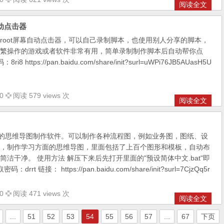
阅读全文
动点击器
root屏幕自动点击器，可以自己录制脚本，也使用别人分享的脚本，
繁操作的游戏或者软件非常有用，简单录制制作脚本后自动帮你点
 https://pan.baidu.com/share/init?surl=uWPi76JB5AUasH5U
0
阅读 579 views 次
阅读全文
强大的思维导图制作软件。可以制作各种流程图，例如业务图，图纸、设
，制作学习方面的思维导图，里面包括了上百个图形和模板，自动布
洁干净。 使用方法 解压下来后先打开里面的"预设简体中文.bat"即
rt 链接： https://pan.baidu.com/share/init?surl=7CjzQq5r
0
阅读 471 views 次
阅读全文
...
51
52
53
54
55
56
57
...
67
下页