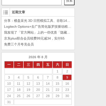
搜索
近期文章
分享：楼盘采光 3D 日照模拟工具、谷歌14年工作的教训
Logitech Options+去广告简化版罗技驱动精简瘦身Logitech Options+ 小工具
我发现了「官方网站」上的一些优质「隐藏资源」
京东plus联合会员续费99元减34，实付65
免费三个月夸克会员
2026 年 8 月
一
二
三
四
五
六
日
1
2
3
4
5
6
7
8
9
10
11
12
13
14
15
16
17
18
19
20
21
22
23
24
25
26
27
28
29
30
31