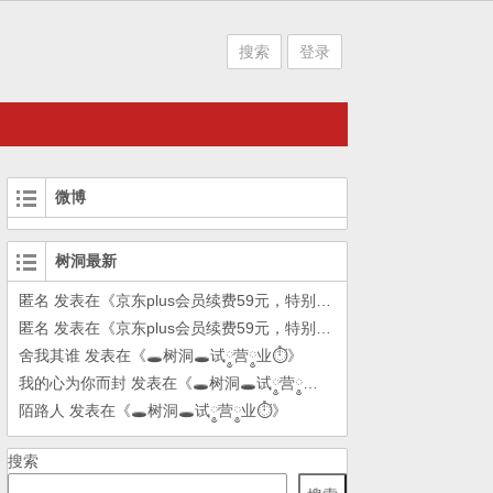
搜索
登录
微博
树洞最新
匿名
发表在《
京东plus会员续费59元，特别方法
》
匿名
发表在《
京东plus会员续费59元，特别方法
》
舍我其谁
发表在《
🕳树洞🕳试༵营༵业⏱
》
我的心为你而封
发表在《
🕳树洞🕳试༵营༵业⏱
》
陌路人
发表在《
🕳树洞🕳试༵营༵业⏱
》
搜索