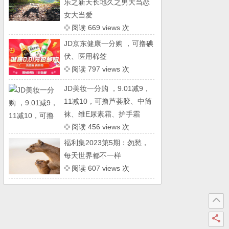
乐之新天长地久之男大当恋
女大当爱
阅读 669 views 次
JD京东健康一分购 ，可撸碘
伏、医用棉签
阅读 797 views 次
JD美妆一分购 ，9.01减9，
11减10，可撸芦荟胶、中筒
袜、维E尿素霜、护手霜
阅读 456 views 次
福利集2023第5期：勿愁，
每天世界都不一样
阅读 607 views 次