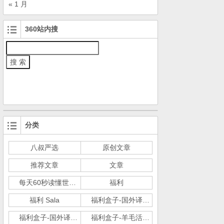
« 1 月
360站内搜
分类
八叔严选
原创文章
推荐文章
文章
每天60秒读懂世界
福利
福利 Sala
福利盒子-国外译文ScienceDaily
福利盒子-国外译文实用心理学
福利盒子-羊毛活动