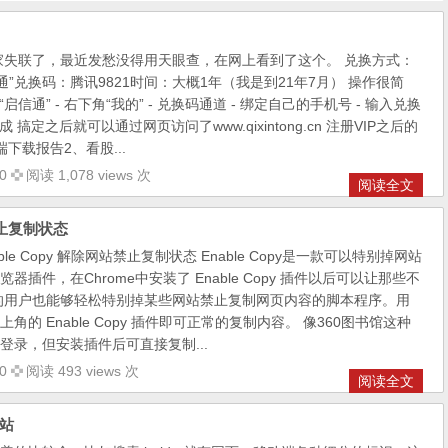
家失联了，最近发愁没得用天眼查，在网上看到了这个。 兑换方式：
通”兑换码：腾讯9821时间：大概1年（我是到21年7月） 操作很简
启信通” - 右下角“我的” - 兑换码通道 - 绑定自己的手机号 - 输入兑换
完成 搞定之后就可以通过网页访问了www.qixintong.cn 注册VIP之后的
下载报告2、看股...
0
阅读 1,078 views 次
阅读全文
禁止复制状态
le Copy 解除网站禁止复制状态 Enable Copy是一款可以特别掉网站
插件，在Chrome中安装了 Enable Copy 插件以后可以让那些不
pt脚本的用户也能够轻松特别掉某些网站禁止复制网页内容的脚本程序。用
的 Enable Copy 插件即可正常的复制内容。 像360图书馆这种
登录，但安装插件后可直接复制...
0
阅读 493 views 次
阅读全文
网站