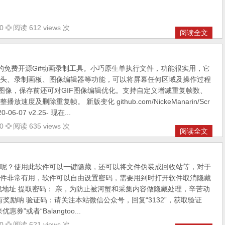
0
阅读 612 views 次
阅读全文
，最好用的免费开源Gif动画录制工具。小巧原生单执行文件，功能很实用，它
头、录制画板、图像编辑器等功能，可以将屏幕任何区域及操作过程
态图像，保存前还可对GIF图像编辑优化。支持自定义增减重复帧数、
速度及删除重复帧。 新版变化 github.com/NickeManarin/Scr
20-06-07 v2.25- 现在...
0
阅读 635 views 次
阅读全文
呢？使用此软件可以一键隐藏，还可以将文件伪装成回收站等，对于
件非常有用，软件可以自由设置密码，需要用到时打开软件取消隐藏
载地址 提取密码： 亲，为防止被河蟹和采集内容做隐藏处理，辛苦动
有奖励呐 验证码：请关注本站微信公众号，回复“3132”，获取验证
券”或者“Balangtoo...
0
阅读 621 views 次