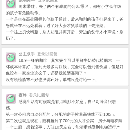
猥琐男==
登录以回复
周末带娃，去了两个有攀爬的公园/景区，都有小学低年级
的孩子有危险动作。
一个是坐在高处阻拦其他孩子通过，后来和别的孩子打起来了，爸
爸就坐在不远处看着，过了好大会才笑嘻嘻的上去拉架。
一个往上扔饮料瓶，别人劝阻并离开后，旁边的父母才小声说：别
扔了。
公主杀手
登录以回复
19.9一杯的咖啡，其实完全可以用鲜牛奶替代植脂末，一
杯成本计算好，顶到天最多两块钱，完全可以包到售价里，但是好
像没有一家企业这么干，还是我孤陋寡闻了？
没有说植脂末不好也没说它好，单纯只是讨论一下。
夜静
登录以回复
感觉生活有时候就是有点幽默不如意，自己对噪音很敏
感。
第一次公租房自动分配的，分配的房子挨着高铁线不到100m。
第二次也就是现在，随机抢到了700元的人才公寓，房子与电梯隔
一个走廊，想着没事，入驻10天左右，能清晰感受到电梯运行产