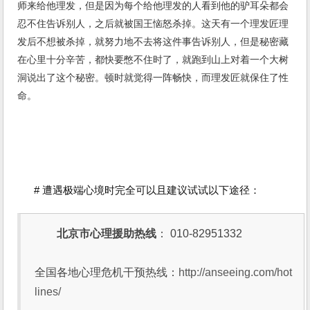
师来给他理发，但是因为每个给他理发的人看到他的驴耳朵都会
忍不住告诉别人，之后就被国王恼怒杀掉。这天有一个理发匠理
发后不想被杀掉，就努力地不去将这件事告诉别人，但是秘密藏
在心里十分辛苦，都快要憋不住时了，就跑到山上对着一个大树
洞说出了这个秘密。顿时就觉得一阵畅快，而理发匠就保住了性
命。
# 遭遇极端心境时完全可以且建议试试以下途径：
北京市心理援助热线
： 010-82951332
全国各地心理危机干预热线：
http://anseeing.com/hot
lines/