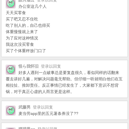
皓月烟云
登录以回复
办公室这几个人
天天买零食
买了吧又忍不住吃
吃了别人的，自己也得买
体重慢慢就上来了
为了应对这种情况
我这次没买零食
买了个体重秤放门口了
怪ら我怀旧
登录以回复
好多人遇到一点破事总是要复盘很久，看似同样的话翻来
覆去讲好几遍，对解决问题毫无帮助。但仔细一听就明白他们在互
相拉扯、推卸责任。反正事情已经发生了，大家都下意识不想背
锅，对于真正心虚的人而言更是这样。
武藤男
登录以回复
麦当劳app里的五元薯条券没了??