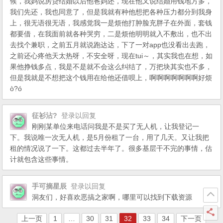
候，我妈说房贷结婚以后他爸妈还，现在他又说结婚用钱地方多，
我们先还，我也同意了，但是我就有种他想把各种压力都分到我身
上，很无语很无语，我感觉我一是烦他打肿脸充胖子在外面，套钱
都要借，在我面前就各种哭穷，二是烦他明明就入不敷出，也不出
去找个兼职，之前五月就说跑达达，下了一对app也没看出去跑，
之前还心疼他天太热呀，不安全呀，现在tui～，其实我也在想，如
果他挣钱多点，我是不是就不会这么纠结了，万把块其实也不多，
但是我就是不想把这个钱用在给他还借呗上，啊啊啊啊啊啊啊好烦
ò?ó
征衫沾?
登录以回复
刚刚某单位来电话问我是不是买了无人机，让我登记一
下。我说唯一次无人机，是5月份租了一台，用了几天。又让我把
租的情况说了一下。这都过去半年了。很多基层干不完的事情，估
计就包含这些事情。
手可摘星辰
登录以回复
洞友们，好喜欢恶搞之家啊，哪里可以找到下载资源
上一页
1
…
30
31
32
33
34
下一页