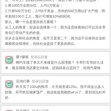
人，今年工厂的纯利润有1000万，有以下两个方案可供选择：
1.将1000万全部分红，人均1万奖金；
2.只将500万分红，人均5千奖金，另外的500万用以扩大产线，明
年新招100个工人，预计可增加10%的利润。
那么，哪一个会是更好的方案呢？
从工人的角度，应该会选择第一个，因为这意味着他们可以完全享
有自己劳动产生的价值。
但从企业和社会的角度，似乎又是第二个，因为这不仅使得企业的
规模和业绩增长，也给社会提供了更多的岗位。
褛?啸褚
登录以回复
网约车接了单又不来接是什么原理呢？ 今早打车等好久没
来，最后我取消还要交3块钱，还搞得差点迟到了，给我气晕咯
见鸡行事
登录以回复
昨天买了100u的狗币，今天就变成125u。怪不得这么多人
炒股、买币然后倾家荡产，就这收益我都想all in了，更别说玩杠杆
的