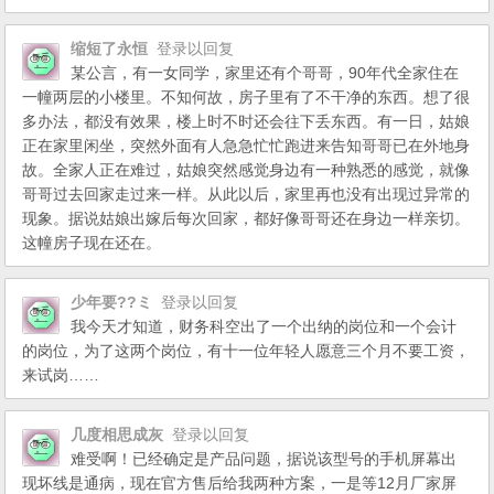
缩短了永恒
登录以回复
某公言，有一女同学，家里还有个哥哥，90年代全家住在
一幢两层的小楼里。不知何故，房子里有了不干净的东西。想了很
多办法，都没有效果，楼上时不时还会往下丢东西。有一日，姑娘
正在家里闲坐，突然外面有人急急忙忙跑进来告知哥哥已在外地身
故。全家人正在难过，姑娘突然感觉身边有一种熟悉的感觉，就像
哥哥过去回家走过来一样。从此以后，家里再也没有出现过异常的
现象。据说姑娘出嫁后每次回家，都好像哥哥还在身边一样亲切。
这幢房子现在还在。
少年要??ミ
登录以回复
我今天才知道，财务科空出了一个出纳的岗位和一个会计
的岗位，为了这两个岗位，有十一位年轻人愿意三个月不要工资，
来试岗……
几度相思成灰
登录以回复
难受啊！已经确定是产品问题，据说该型号的手机屏幕出
现坏线是通病，现在官方售后给我两种方案，一是等12月厂家屏