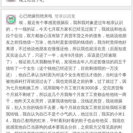
晚上吃饺子吧
心已绝缘拒绝来电
登录以回复
唉，最近有个事感觉很膈应，我和我对象是过年相亲认识
的，十一领的证，今天七月双方家长已经见过面了，我就说和他去
拉个征信，双方都放心没有除了房贷车贷之外的债务，他就说他朋
友之前找他借一万块，他当时是套借呗的钱借的，我当时觉得他好
离谱，不过他说他朋友在慢慢还他，所以我也就没在意（后面知道
其实这么久了，只还了一半，去年9月借的，应该是已经逾期
了），领证前几天我翻他手机，发现他去年八月还套微信的四五千
借给了一个女生（这个钱他已经还完了，目前剩借呗的一万没
还），他自己承认当时因为对这个女生有想法才借的，当时这个事
被他插科打诨就混过去了，我也觉得是之前的事，过了就过了，因
为七月他刚换工作，试用期每个月工资只有3000多，交完房贷每
个月就不剩啥了，所以这几个月我每个月发了工资都会给他转一两
千，他昨天又在哭穷，说要我请他吃饭，没钱还房贷，我就很膈
应，别人欠你的钱你不去要，每个月就在我发工资前后给我暗示要
我转钱，我自认为自己不是个小气的人，他过生日，我买的小米1
4，我自己都用的红米，平时看到好看的鞋子也会给他买，我现在
就感觉他自己当舔狗的成本要我去分担，之前双方父母见面的时