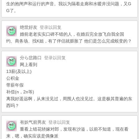
生的抱闸声和运行的声音。我以为隔着走廊和水暖井没问题，又G
G了。
绝世好友
登录以回复
婚前老老实实口碑不错的人，在婚后完全放飞自我全国
约、商务场、找K姐，有了伴侣就膨胀了 他们是怎么完成蜕变的？
分ら岔路口
登录以回复
网上看到
13薪(及以上)
公积金
带薪年假
补偿(n，2n等)
离我好遥远啊，从来没见过，周围人也没见过。这是极其普遍的东
西吗？
有妖气前男友
登录以回复
重看上错花轿嫁对郎，发现有沙溢，以前不知道，现在看
来，嗯，确实应该是偶像派