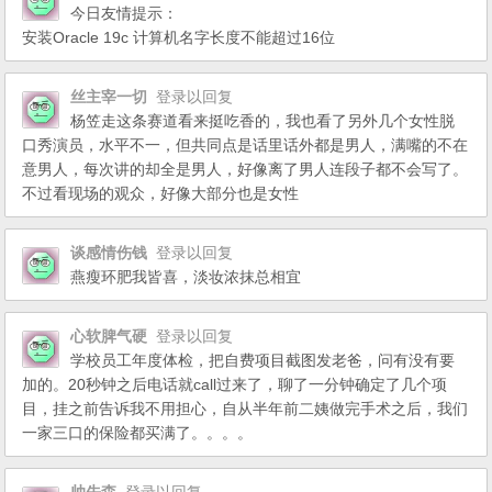
今日友情提示：
安装Oracle 19c 计算机名字长度不能超过16位
丝主宰一切
登录以回复
杨笠走这条赛道看来挺吃香的，我也看了另外几个女性脱
口秀演员，水平不一，但共同点是话里话外都是男人，满嘴的不在
意男人，每次讲的却全是男人，好像离了男人连段子都不会写了。
不过看现场的观众，好像大部分也是女性
谈感情伤钱
登录以回复
燕瘦环肥我皆喜，淡妆浓抹总相宜
心软脾气硬
登录以回复
学校员工年度体检，把自费项目截图发老爸，问有没有要
加的。20秒钟之后电话就call过来了，聊了一分钟确定了几个项
目，挂之前告诉我不用担心，自从半年前二姨做完手术之后，我们
一家三口的保险都买满了。。。。