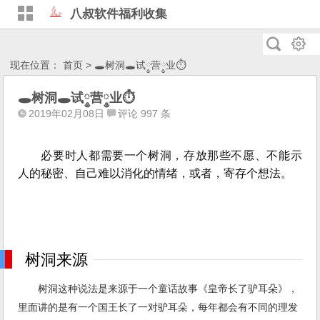
八叔软件福利收集
现在位置：
首页
> 🕳树洞🕳试༵营༵业⏱
🕳树洞🕳试༵营༵业⏱
2019年02月08日
评论 997 条
必要时人都需要一个树洞，存放那些不愿、不能示
人的秘密、自己难以消化的情绪，或者，寄存个想法。
树洞来源
树洞这种说法是来源于一个童话故事《皇帝长了驴耳朵》，
里面讲的是有一个国王长了一对驴耳朵，每年都会有不同的理发