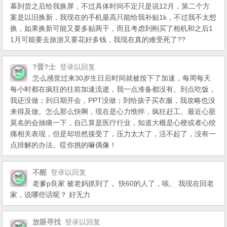
幕到货之后给我换屏，不过具体时间不定只是说12月，第二个方
案是以旧换新，我现在的手机最高只能给我补贴1k，不过我不太想
换，如果换新可能又要多贴两千，而且考虑到刚买了相机和之后1
1月可能要去旅游又要花好多钱，我现在真的难受死了??
?晋?士
登录以回复
怎么感觉过来30岁生日后时间就被按下了加速，每周每天
每小时都在疯狂的往前加速流逝，我一点准备都没有。到点吃饭，
我还没做；到日期开会，PPT没做；到给孩子买衣服，我攻略也没
来得及做。怎么那么快啊，现在是心力憔悴，疯狂赶工。最近心脏
莫名的会抽痛一下，自己算是医疗行业，知道大概是心梗或者心绞
痛相关表现，但是却坦然接受了，压力太大了，活不起了，没有一
点排解的办法。哎你挑的嘛偶像！
不醒
登录以回复
老爹p良家 被老妈抓到了， 快60的人了，唉。 我现在回老
家，说哪些话呢？ 好无力
放眼寻找
登录以回复