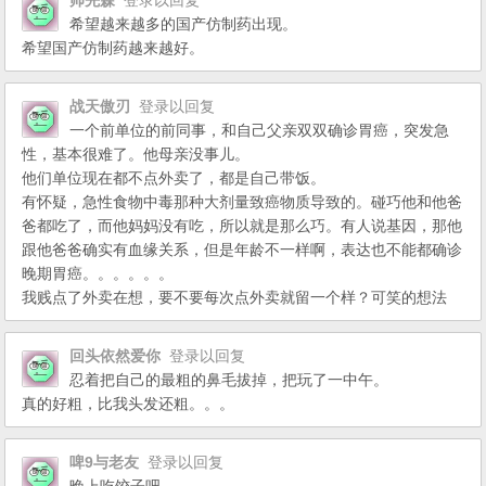
帅先森
登录以回复
希望越来越多的国产仿制药出现。
希望国产仿制药越来越好。
战天傲刃
登录以回复
一个前单位的前同事，和自己父亲双双确诊胃癌，突发急
性，基本很难了。他母亲没事儿。
他们单位现在都不点外卖了，都是自己带饭。
有怀疑，急性食物中毒那种大剂量致癌物质导致的。碰巧他和他爸
爸都吃了，而他妈妈没有吃，所以就是那么巧。有人说基因，那他
跟他爸爸确实有血缘关系，但是年龄不一样啊，表达也不能都确诊
晚期胃癌。。。。。。
我贱点了外卖在想，要不要每次点外卖就留一个样？可笑的想法
回头依然爱你
登录以回复
忍着把自己的最粗的鼻毛拔掉，把玩了一中午。
真的好粗，比我头发还粗。。。
啤9与老友
登录以回复