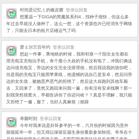
时间是记忆ミ的橡皮擦
登录以回复
想重温一下GIGA的黑魔装系列4，找种子很快，但这么多
年过去早就没人做种了。这么一想，这个资源也许已经消失于网络
了，只能去日本的租片店碰运气了吗
爱￡尔兰百年约
登录以回复
想起一件事，乘地铁的时候，我和邻座一个陌生女生都在
用充电宝充电玩手机，有个瘦小大叔的手机没有电了，冲我们俩这
边问借充电宝，旁边的女生完全没搭理他，然后我说我的借你吧，
但是我的充电宝只能用苹果线，他遗憾的说自己是安卓，然后问旁
边的女生借，被她恶声恶气的拒绝了，然后这大叔跑到其他车厢
去，又回来了，竟然又跑回来问我一遍，你有没有安卓线啊？那一
刻我突然很窝火，早都告诉你了你还问啥？？真是不理解，我只能
又拒绝了一遍，服了，当好人真麻烦（烦躁
卑鄙时刻
登录以回复
今年对我来说是好坏参半的一年，六月份的时候因为意外
留级延毕一年，但又得以保留应届生身份重新参加秋招。爷爷在十