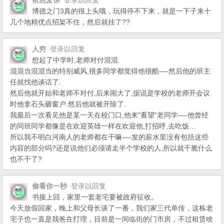
依然爱你
登录以回复
博德之门3真的很上头哦，玩得停不下来，就是一下子来十
几个地精优点招架不住，然后就挂了??
人穷
登录以回复
想起了中学时,老师对付混混.
混混当混混当的特别威风,很多同学都觉得他很酷—-然后他的班主
任就找他谈话了.
然后他就开始和老师不对付,后来闹大了,据说是学校的老师开会议
时他拿石头砸窗户.然后他就被开除了.
我最后一次看见他是某一天在校门口,他来"看望"老同学—-他曾经
的同班同学都像是在欢迎英雄一样在欢迎他,打招呼,去吃饭…
所以我不明白河南人的老师都在干嘛—-发的薪水里没有包括这些
内容的部分吗?还是说他们必须请走半个学校的人,所以就干脆什么
也不干了?
偷看你一秒
登录以回复
书接上回，家里一套老宅要被政府征收。
今天放假回家，晚上和父母长谈了一番，我们家三代单传，这栋老
宅子也一直是我爸在打理，目前是一间临街的门市房，不过租赁啥