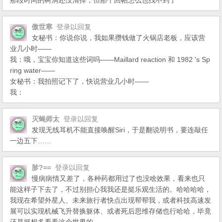
那段时间的树洞还没清掉，但那个回帖怎么也找不到了
傲世寒
登录以回复
女秘书：你说你说，我如果攒钱做了火锅店老板，应该营
业几小时――
我：哦，宝宝你知道这些词吗――Maillard reaction 和 1982 's Sp
ring water――
女秘书：我拍照记下了，快说营业几小时――
我：
灭蝇师太
登录以回复
发现无线耳机不能直接唤醒Siri，于是翻说明书，要连敲任
一边五下……
胗?==
登录以回复
慢病病情又差了，各种药都用过了也没啥效果，看来也只
能这样子下去了，不过别担心我我还是挺乐观生活的。哈哈哈哈，
我现在希望外星人、未来旅行者快点出现帮帮我，或者科技高速发
展可以实现机械飞升替换躯体、或者死后思维存储也行哈哈，毕竟