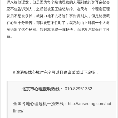
师来给他理发，但是因为每个给他理发的人看到他的驴耳朵都会
忍不住告诉别人，之后就被国王恼怒杀掉。这天有一个理发匠理
发后不想被杀掉，就努力地不去将这件事告诉别人，但是秘密藏
在心里十分辛苦，都快要憋不住时了，就跑到山上对着一个大树
洞说出了这个秘密。顿时就觉得一阵畅快，而理发匠就保住了性
命。
# 遭遇极端心境时完全可以且建议试试以下途径：
北京市心理援助热线
： 010-82951332
全国各地心理危机干预热线：
http://anseeing.com/hot
lines/