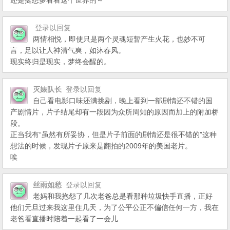
还是挺想多看看这个世界的～
登录以回复
两情相悦，即使只是两个灵魂短暂产生火花，也妙不可
言，足以让人神清气爽，如沐春风。
现实终归是现实，梦终会醒的。
灭婊队长
登录以回复
自己看电影口味还满挑剔，晚上看到一部剧情还不错的国
产剧情片，片子结尾却有一段因为众所周知的原因而加上的附加桥
段。
正当我有“虽然有所妥协，但是片子前面的剧情还是很不错的”这种
想法的时候，发现片子原来是翻拍的2009年的美国老片。
唉
丝雨如愁
登录以回复
老妈和我抱怨了几次老爸总是看那种垃圾快手直播，正好
他们元旦过来我这里住几天，为了公平公正不偏信任何一方，我在
老爸看直播时陪着一起看了一会儿