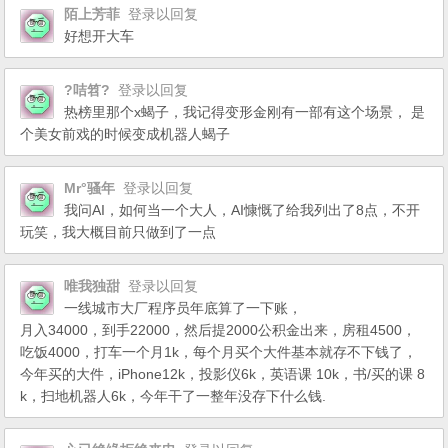
陌上芳菲
登录以回复
好想开大车
?咭笤?
登录以回复
热榜里那个x蝎子，我记得变形金刚有一部有这个场景， 是
个美女前戏的时候变成机器人蝎子
Mr°骚年
登录以回复
我问AI，如何当一个大人，AI慷慨了给我列出了8点，不开
玩笑，我大概目前只做到了一点
唯我独甜
登录以回复
一线城市大厂程序员年底算了一下账，
月入34000，到手22000，然后提2000公积金出来，房租4500，
吃饭4000，打车一个月1k，每个月买个大件基本就存不下钱了，
今年买的大件，iPhone12k，投影仪6k，英语课 10k，书/买的课 8
k，扫地机器人6k，今年干了一整年没存下什么钱.