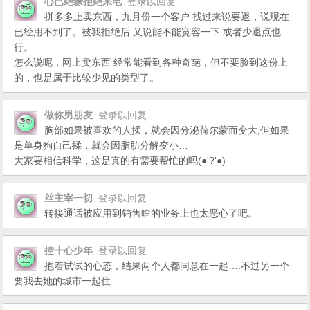
心已绝缘拒绝来电
登录以回复
拼多多上卖东西，九月份一个客户 找过来说要退，说现在
已经用不到了。被我拒绝后 又说能不能宽容一下 或者少退点也
行。
怎么说呢，网上卖东西 经常能看到各种奇葩，但不要脸到这份上
的，也是属于比较少见的类型了。
做你男朋友
登录以回复
胸部如果被喜欢的人揉，就会因分泌荷尔蒙而变大;但如果
是单身狗自己揉，就会因脂肪分解变小…
大家要相信科学，这是真的有需要帮忙的吗(●'?'●)
丝主宰一切
登录以回复
转接通话被应用到销售啥的业务上也太恶心了吧。
控┿心少年
登录以回复
抱着试试的心态，结果两个人都同意在一起….不过另一个
要我去她的城市一起住….