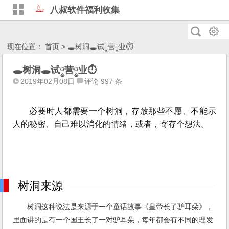
八叔软件福利收集
现在位置：
首页
> 🕳树洞🕳试༵营༵业⏱
🕳树洞🕳试༵营༵业⏱
2019年02月08日
评论 997 条
必要时人都需要一个树洞，存放那些不愿、不能示
人的秘密、自己难以消化的情绪，或者，寄存个想法。
树洞来源
树洞这种说法是来源于一个童话故事《皇帝长了驴耳朵》，
里面讲的是有一个国王长了一对驴耳朵，每年都会有不同的理发