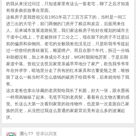
的我从来没过问过，只知道家里有这么一套老宅，聊了之后才知道
有很多曲折故事在里面。
这栋房子是我曾祖父在1951年花了三百万买下的，当时是一间三
进三出的大宅子，前门两侧的门房开了粮店和炭店，后面用来住
人。后来城市发展道路拓宽，我们家这栋房子恰好在规划的城市主
干道中心线上，于是被拆掉了三分之二，现在留下的房子不过是以
前的偏房和杂物间。老宅的全貌我爸也没见过，只是听我爷爷提起
过一些曾经的青砖黛瓦，雕梁绣户。而且在那个年代，拆迁一分钱
补助都没有，加上本身成分不太好，WG时期闹地厉害，于是后期
家道中落。曾祖父去世后家里亲戚早早地分了家产，欺负我爷爷常
年在外求学，暗地里分走了所有的红木家具和古董瓷瓶之类，唯独
留了这么一栋当时不怎么值钱的破房子给我爷爷，后来就传给了我
爸。
这次老爸也拿出珍藏的老房契给我长了长眼，好大一张，跟水墨画
一样用画轴裱了起来。毛笔手写的老房契，看着有点文物古董的感
觉。长这么大第一次看到家里的祖传物件，也是第一次直面自己家
族的历史，从没想过我这么普通的家庭背后竟有这么多的波澜起
伏。
溜ら??
登录以回复