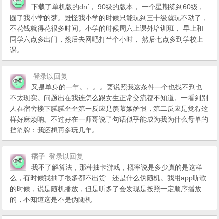
下载了单机版的dnf， 90级的版本， 一个星期练到60级，
圆了我小学的梦。难怪我小学的时候只能玩到三十级就玩不动了，
不花钱就得花很多时间。小学的时候周六上课外培训班， 早上和
同学六点多出门，然后去网吧打半个小时， 然后七点多到学校上
课。
登录以回复
又是单身的一年。。。。要说照我这条件一个也找不到也
不太现实。问题出在我连怎么跟女生正常交流都不知道。一看到别
人在宿舍楼下腻腻歪歪第一反应是羡慕嫉妒恨，第二反应是觉得这
样好麻烦呐。不过好在一师哥说了句话似乎能成为我为什么母单的
挡箭牌：我还想再多玩几年。
痞子
登录以回复
我不了解算法，那种抽卡游戏，概率说是多少真的是这样
么，有时候我抽了很多都不出货，还是什么伪随机。我用app听歌
的时候，说是随机播放，但是听多了会发现是按照一定顺序播放
的，不知道这是不是伪随机