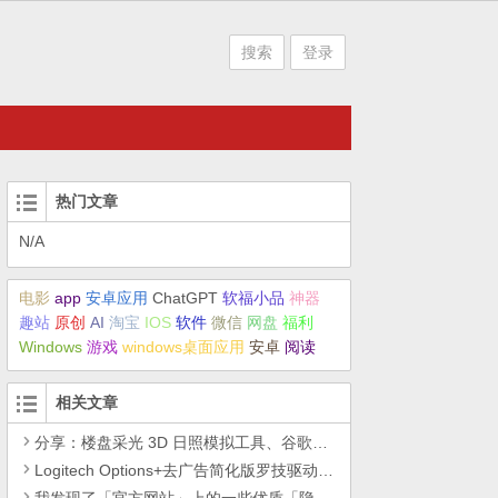
搜索
登录
热门文章
N/A
电影
app
安卓应用
ChatGPT
软福小品
神器
趣站
原创
AI
淘宝
IOS
软件
微信
网盘
福利
Windows
游戏
windows桌面应用
安卓
阅读
相关文章
分享：楼盘采光 3D 日照模拟工具、谷歌14年工作的教训
Logitech Options+去广告简化版罗技驱动精简瘦身Logitech Options+ 小工具