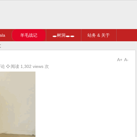
la
羊毛战记
🕳树洞🕳🕳
站务 & 关于
文
A+
A-
评论
阅读 1,302 views 次