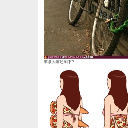
车条为嘛还剩下?