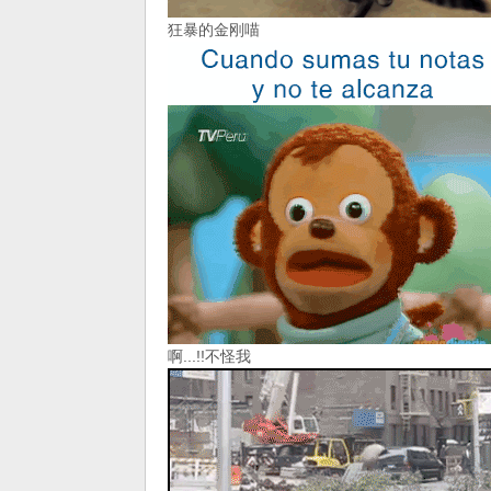
狂暴的金刚喵
啊...!!不怪我