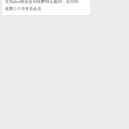
京东plus联合会员续费99元减34，实付65
免费三个月夸克会员