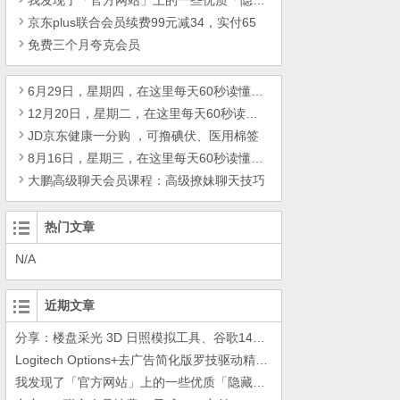
我发现了「官方网站」上的一些优质「隐藏资源」
京东plus联合会员续费99元减34，实付65
免费三个月夸克会员
6月29日，星期四，在这里每天60秒读懂世界！
12月20日，星期二，在这里每天60秒读懂世界！
JD京东健康一分购 ，可撸碘伏、医用棉签
8月16日，星期三，在这里每天60秒读懂世界！
大鹏高级聊天会员课程：高级撩妹聊天技巧
热门文章
N/A
近期文章
分享：楼盘采光 3D 日照模拟工具、谷歌14年工作的教训
Logitech Options+去广告简化版罗技驱动精简瘦身Logitech Options+ 小工具
我发现了「官方网站」上的一些优质「隐藏资源」