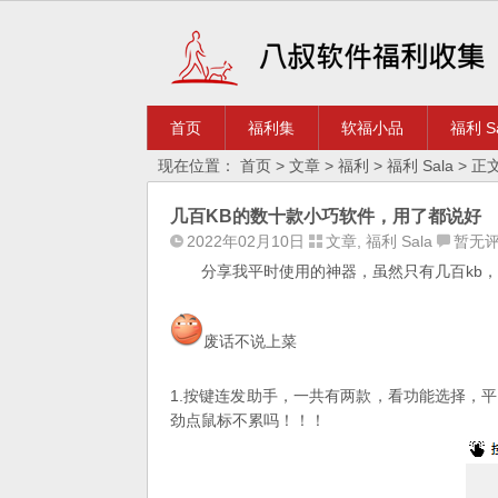
首页
福利集
软福小品
福利 Sa
现在位置：
首页
>
文章
>
福利
>
福利 Sala
> 正
几百KB的数十款小巧软件，用了都说好
2022年02月10日
文章
,
福利 Sala
暂无
分享我平时使用的神器，虽然只有几百kb
废话不说上菜
1.按键连发助手，一共有两款，看功能选择，
劲点鼠标不累吗！！！