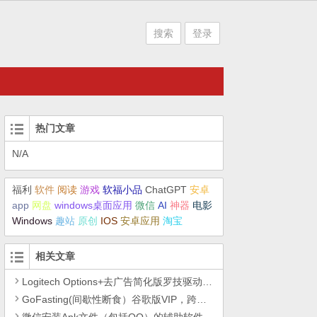
搜索
登录
热门文章
N/A
福利
软件
阅读
游戏
软福小品
ChatGPT
安卓
app
网盘
windows桌面应用
微信
AI
神器
电影
Windows
趣站
原创
IOS
安卓应用
淘宝
相关文章
Logitech Options+去广告简化版罗技驱动精简瘦身Logitech Options+ 小工具
GoFasting(间歇性断食）谷歌版VIP，跨平台剪贴板同步工具-章鱼速贴