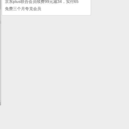
京东plus联合会员续费99元减34，实付65
免费三个月夸克会员