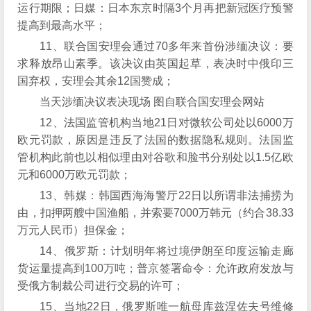
运行期限；日媒：日本东京时隔3个月再把新冠医疗预警
提高到最高水平；
11、联合国安理会通过70多年来首份涉缅决议：要
求释放昂山素季。该决议由英国起草，表决时中俄印三
国弃权，安理会其余12国赞成；
当天涉缅决议表决现场 图自联合国安理会网站
12、法国监管机构当地21日对微软公司处以6000万
欧元罚款，原因是违反了法国的数据隐私规则。法国监
管机构此前也以相似理由对谷歌和脸书分别处以1.5亿欧
元和6000万欧元罚款；
13、韩媒：韩国西海海警厅22日以所谓非法捕捞为
由，扣押两艘中国渔船，并索要7000万韩元（约合38.33
万元人民币）担保金；
14、俄罗斯：计划明年将过境伊朗至印度运输走廊
货运量提高到100万吨；普京签署命令：允许政府发放与
受俄方制裁公司进行交易的许可；
15、当地22日，俄罗斯唯一航母库兹涅佐夫号维修