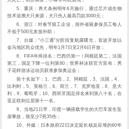
5、重庆：养犬条例明年6月施行，通过芯片或生物
技术追溯犬只来源，犬只伤人最高罚款3000元；
6、浙江：对春节留工企业，按外省籍参保员工每人
不低于500元发放补助；
7、台媒：“小三通”分阶段复航露曙光，首波开放以
金马地区民众优先，明年1月7日至2月6日开放；
8、FIFA年终排名：巴西仍第一！阿根廷第二，法国
第三，国足下降一位列第80；世界杯泳联官方宣布：男
子花样游泳运动员获准参加奥运会；
前十名如下：1、巴西，2、阿根廷，3、法国，4、
比利时，5、英格兰，6、荷兰，7、克罗地亚，8、意大
利，9、葡萄牙，10、西班牙国足排名来到第八十名，在
亚足联则位居第十一名。
9、当地21日早，印度一辆搭载学生的大巴车发生坠
崖事故，致至少7死35伤；
10、外媒：日本政府22日决定延长核反应堆的60年