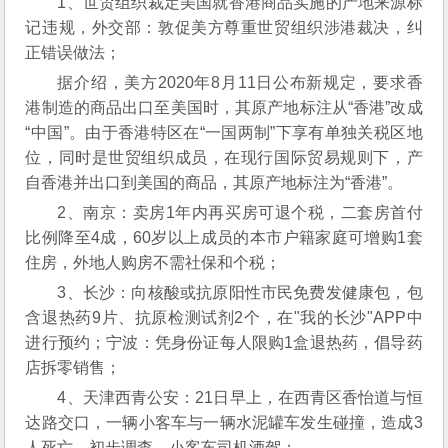
1、世贸组织裁定美国就香港商品实施的产地来源标
记违规，外交部：敦促美方尊重世贸组织涉港裁决，纠
正错误做法；
据介绍，美方2020年8月11日公布新规定，要求香
港制造的商品出口至美国时，其原产地标注从“香港”改成
“中国”。由于香港特区在“一国两制”下享有单独关税区地
位，同时是世贸组织成员，在现行国际贸易规则下，产
自香港并出口到美国的商品，其原产地标注为“香港”。
2、南京：卖房1年内再买房可退个税，二套房首付
比例降至4成，60岁以上成员的本市户籍家庭可增购1套
住房，外地人购房不需社保和个税；
3、长沙：向核酸或抗原阳性市民免费发健康包，包
含退热药9片、抗原检测试剂2个，在"我的长沙"APP中
进行预约；宁波：凭身份证每人限购1盒退热药，倡导药
店拆零销售；
4、天津西青公安：21日早上，在西青区香怡道与恒
达路交口，一辆小客车与一辆水泥罐车发生碰撞，造成3
人死亡，初步调查，小客车司机酒驾；