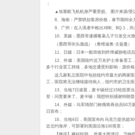
；
▲埃塞航飞机机身严重受损。 图片来源/受
8、海南：严禁哄抬客房价格，春节期间全
9、广州：在入境者中检出XBB、BQ.1，
10、美媒：墨西哥逮捕毒枭儿子引发交火致
（墨西哥街头激战）（奥维迪奥·古兹曼）
11、日媒：日本一航班收到炸弹威胁电话
12、外媒：美国纽约近万名护士准备罢工
多个行业罢工持续，多地交通受到影响：源价格
这几家私立医院中包括纽约市最大的两家医
工，医院将无法继续接待病人，纽约市的卫生医
13、当地7日凌晨，麦卡锡经过15轮投
登：问责要来了。麦卡锡：我想特别感谢特朗普
14、外媒：乌军情部门称俄将再动员50万
日宣布；
15、当地6日，美国宣布向乌克兰提供超
近北约海岸，可部署到美国沿海100英里；
【微语】藏好软弱， 世界大雨滂沱，万物