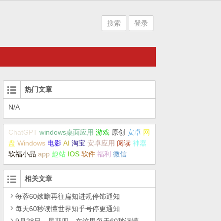
搜索
登录
热门文章
N/A
ChatGPT
windows桌面应用
游戏
原创
安卓
网
盘
Windows
电影
AI
淘宝
安卓应用
阅读
神器
软福小品
app
趣站
IOS
软件
福利
微信
相关文章
每蓉60嫉瞻再往扁知进规停饰通知
每天60秒读懂世界知乎号停更通知