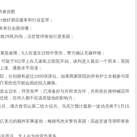
访者供图
力做好酒店服务和行业监管；
尚未有社会面传播；
致29死35伤，法官暂停将他引渡美国；
后紧急备降，5人在逃生过程中受伤，警方确认无爆炸物；
，可能于9日早上在几家私立医院开始，谈判进入最后一个周末；英国
上涨、通胀水平高涨；
院，分别拥有超过1000张床位。如果两家医院的所有护士全都参与罢
疗系统也可能会因此陷入瘫痪。
票当选众议长，拜登发声：已准备好与共和党合作，共和党在推特喊话拜
总统，任何人都不应该质疑他的影响力；
新兵，俄方曾否认第二轮大征兵。乌克兰预计最新一波动员将于1月15
30亿美元的额外军事援助；梅德韦杰夫警告美国：高超音速导弹即将靠
苟且而活，无人会为你背负更多。