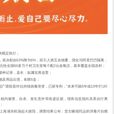
病规定执行；
，表决权由53%降为6%，拟引入第五名独董，强化与阿里巴巴隔离，
亿元给全国60多万个村卫生室每个配2台血氧仪，基本覆盖全国农村；
苗接种记录，县长：如属实将追责；
物及用品出境，各限5盒；
广谱疫苗对抗持续病毒突变，已获专利，"未来可能5年或10年打1针
在校内被害、自杀、发生意外等痕迹证据，现有信息指向其系自行离
；
在上海浦东机场起火烧毁，调查结果公布：货主瞒报托运的消毒片自燃