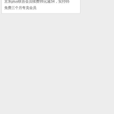
京东plus联合会员续费99元减34，实付65
免费三个月夸克会员