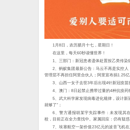
1月8日，农历腊月十七，星期日！
在这里，每天60秒读懂世界！
1、三部门：新冠患者遗体处置按乙类传染
2、蚂蚁集团最新公告：马云不再是实控人
管理层不再担任阿里合伙人；阿里宣布捐1.25
3、山西一女子去世3年后出现4针新冠疫
4、澳门：8日起禁止携带过量的4种抗疫药
5、武大科学家发现病毒进化规律，设计新冠
就够了"；
6、警方通报胡某宇失踪事件：未发现其
校，目前正在全力查找中。家属回应：仍有疑惑
7、埃塞航空一架价值23亿元的波音飞机