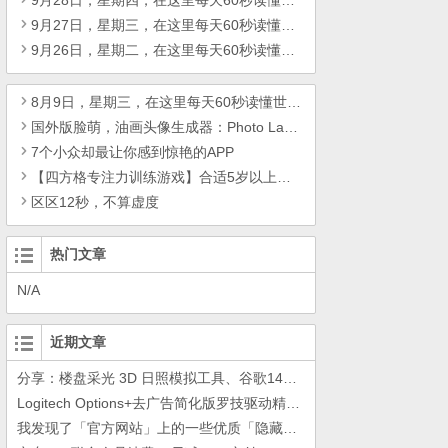
9月28日，星期四，在这里每天60秒读懂世界！
9月27日，星期三，在这里每天60秒读懂世界！
9月26日，星期二，在这里每天60秒读懂世界！
8月9日，星期三，在这里每天60秒读懂世界！
国外版脸萌，油画头像生成器：Photo Lab PRO趣味照片编辑v3.10.7专业版
7个小众却最让你感到惊艳的APP
【四方格专注力训练游戏】合适5岁以上小朋友，再也不用花钱买九宫格数独书了（孩子专注力训练好帮手不伤眼）
区区12秒，不算虚度
热门文章
N/A
近期文章
分享：楼盘采光 3D 日照模拟工具、谷歌14年工作的教训
Logitech Options+去广告简化版罗技驱动精简瘦身Logitech Options+ 小工具
我发现了「官方网站」上的一些优质「隐藏资源」