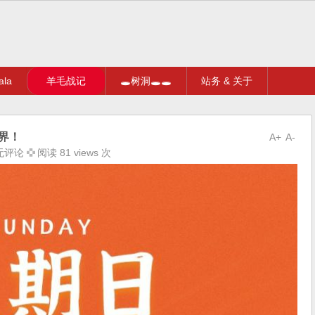
la
羊毛战记
🕳树洞🕳🕳
站务 & 关于
界！
A+
A-
无评论
阅读 81 views 次