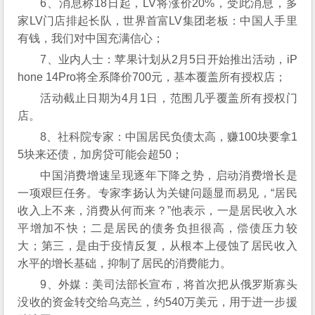
6、消息称18日起，LV将涨价20%，受此消息，多
家LV门店排起长队，世界首富LV集团老板：中国人手里
有钱，我们对中国充满信心；
7、业内人士：苹果计划从2月5日开始推出活动，iP
hone 14Pro将全系降价700元，基本覆盖所有授权店；
活动截止日期为4月1日，范围几乎覆盖所有授权门
店。
8、社科院专家：中国居民负债太高，赚100块要拿1
5块来还债，加房贷可能会超50；
中国消费增速呈现逐年下降之势，启动消费增长是
一项艰巨任务。专家李扬认为关键问题显而易见，“居民
收入上不来，消费从何而来？”他表示，一是居民收入水
平增加不快；二是居民的债务负担很高，偿债压力较
大；第三，是由于疫情反复，从根本上侵蚀了居民收入
水平的增长基础，抑制了居民的消费能力。
9、外媒：美司法部长宣布，将首次把从俄罗斯寡头
没收的资金转交给乌克兰，约540万美元，用于进一步援