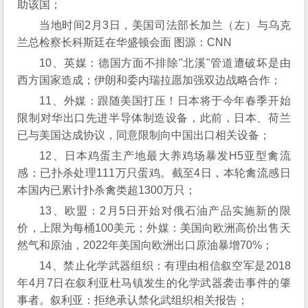
助该国；
当地时间2月3日，美国司法部长加兰（左）与乌克
兰总检察长科斯廷在华盛顿会面 图源：CNN
10、英媒：德国方面不排除"北溪"管道遭破坏是由
西方国家造成；伊朗和委内瑞拉愿加强双边战略合作；
11、外媒：跟随美国打压！日本将于今年春季开始
限制对华出口先进半导体制造设备，此前，日本、荷兰
已与美国达成协议，同意限制向中国出口相关设备；
12、日本鸡蛋主产地最大养鸡场暴发H5亚型禽流
感：已扑杀处理111万只蛋鸡。截至4日，本轮禽流感日
本国内已累计扑杀禽类超1300万只；
13、欧盟：2月5日开始对俄石油产品实施新的限
价，上限为每桶100美元；外媒：美国向欧洲高价出售天
然气和原油，2022年美国向欧洲出口原油暴增70%；
14、禁止化学武器组织：有理由相信叙空军是2018
年4月7日在叙利亚杜马镇发生的化学武器袭击事件的肇
事者。叙利亚：拒绝承认禁化武组织相关报告；