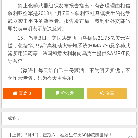
禁止化学武器组织发布报告指出：有合理理由相信
叙利亚空军是2018年4月7日在叙利亚杜马镇发生的化学
武器袭击事件的肇事者。报告发布后，叙利亚外交部当
即发表声明表示坚决反对。
15、当地3日，美国决定再向乌提供21.75亿美元军
援，包括"海马斯"高机动火箭炮系统(HIMARS)及多种武
器所用弹药等；法国和意大利将向乌克兰提供SAMP/T反
导系统；
【微语】每天给自己一份潇洒，不为明天担忧，不
为昨天懊恼，只为今天更快乐!
喜欢
0
抢沙发
分享
标签：
【上篇】
2月4日，星期六，在这里每天60秒读懂世界！