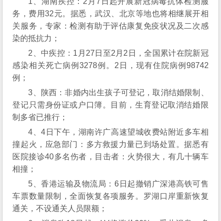
1、湖南疾控：2月7日起开展新冠病毒抗体检测服
务，费用32元。据悉，武汉、北京等地也将相继展开相
关服务，专家：检测有助于评估康复免疫状况及二次感
染的抵抗力；
2、中疾控：1月27日至2月2日，全国累计在院新冠
感染相关死亡病例3278例。2日，现有住院病例98742
例；
3、陕西：非婚内出生孩子可登记，取消结婚限制、
登记只需身份证或户口簿。目前，生育登记取消结婚限
制多省已推行；
4、4日下午，湖南许广高速望城收费站附近多车相
撞起火，应急部门：多方救援力量已到场处置。据悉有
医院接诊40多名伤者，目击者：火势很大，有几十辆车
相撞；
5、香港运输及物流局：6日起撤销广深港高铁可售
车票数量限制，全面恢复各项服务。罗湖口岸重新恢复
通关，不设通关人员限额；