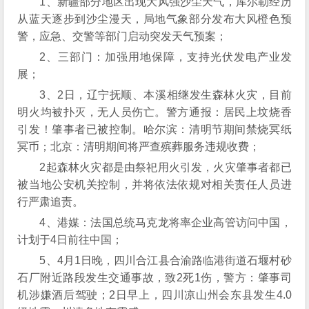
1、新疆部分地区出现大风强沙尘天气，库尔勒经历
从蓝天逐步到沙尘漫天，局地气象部分发布大风橙色预
警，应急、交警等部门启动突发天气预案；
2、三部门：加强用地保障，支持光伏发电产业发
展；
3、2日，辽宁抚顺、本溪相继发生森林火灾，目前
明火均被扑灭，无人员伤亡。警方通报：居民上坟烧香
引发！肇事者已被控制。哈尔滨：清明节期间禁烧冥纸
冥币；北京：清明期间将严查殡葬服务违规收费；
2起森林火灾都是由祭祀用火引发，火灾肇事者都已
被当地公安机关控制，并将依法依规对相关责任人员进
行严肃追责。
4、港媒：法国总统马克龙将率企业高管访问中国，
计划于4日前往中国；
5、4月1日晚，四川合江县合渝路临港街道石堰村砂
石厂附近路段发生交通事故，致2死1伤，警方：肇事司
机涉嫌酒后驾驶；2日早上，四川凉山州会东县发生4.0