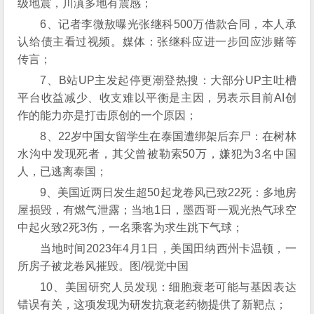
级地震，川滇多地有震感；
6、记者李微敖曝光张继科500万借款合同，本人承
认给债主看过视频。媒体：张继科应进一步回应涉赌等
传言；
7、B站UP主发起停更潮登热搜：大部分UP主吐槽
平台收益减少、收支难以平衡是主因，另表示目前AI创
作的能力亦是打击原创的一个原因；
8、22岁中国女留学生在泰国遭绑架后弃尸：在树林
水沟中发现死者，其父曾被勒索50万，嫌犯为3名中国
人，已逃离泰国；
9、美国近两日发生超50起龙卷风已致22死：多地房
屋损毁，有燃气泄露；当地1日，墨西哥一观光热气球空
中起火致2死3伤，一名乘客为求生跳下气球；
当地时间2023年4月1日，美国田纳西州卡温顿，一
所房子被龙卷风摧毁。图/视觉中国
10、美国研究人员发现：细胞衰老可能与基因表达
错误有关，这项发现为研发抗衰老药物提供了新靶点；