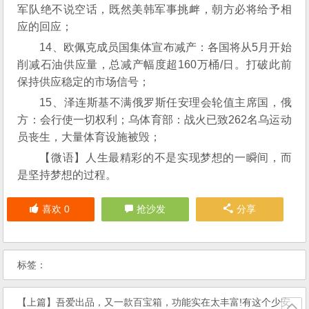
军队绝不说空话，既然美韩军事挑衅，朝方必将给予相
应的回应；
14、欧佩克成员国集体宣布减产：各国将从5月开始
削减石油供应量，总减产幅度超160万桶/日。打破此前
保持供应稳定的市场信号；
15、泽连斯基不满俄罗斯任安理会轮值主席国，俄
方：会行使一切权利；乌体育部：战火已致262名乌运动
员丧生，大量体育设施被毁；
【微语】人生最精彩的不是实现梦想的一瞬间，而
是坚持梦想的过程。
喜欢
0
抢沙发
分享
标签：
【上篇】
吾爱出品，又一款百宝箱，功能实在太丰富!有这个少安