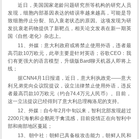
近日，美国国家老龄问题研究所等机构的研究人员
发现，细胞内部基因表达的错误率越来越高，可能是导
致细胞停止分裂、陷入衰老状态的原因。这项发现为研
发抗衰老药物提供了新靶点，相关论文发表在新一期英
国《自然·老化》杂志上。
11、外媒：意大利政府或将禁止使用外语，违者最
高罚款10万欧元，此举主要是针对英语；谷歌CEO：我
们有更强大的语言模型，升级版Bard聊天机器人即将上
线；
据CNN4月1日报道，近日，意大利执政党——意大
利兄弟党向众议院提议，设立法律禁止使用外语，违反
者最高罚款10万欧元（约合74.4万元人民币）。目前，
这一立法提议已经得到了意大利总理梅洛尼的支持。
12、外媒：自今年2月中旬以来，智利北部发现超过
2200只海豹和企鹅死于禽流感，目前疫情正在向智利中
部和南部地区蔓延；
13、朝中社：朝鲜已具备核攻击能力，朝鲜人民和