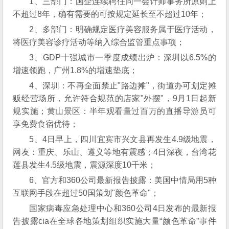
1、三部门：国企连续聘任同一会计师事务所原则上
不超过8年，确有需要的可按规定延长至不超过10年；
2、多部门：明确规定医疗美容服务属于医疗活动，
将医疗美容诊疗活动等纳入综合监管重点事项；
3、GDP十强城市一季度成绩出炉：深圳以6.5%的
增速领跑，广州1.8%的增速垫底；
4、深圳：不再全面禁止"路边摊"，街道办可划定摊
贩经营场所，允许符合规范的店家"外摆"，9月1日起新
规实施；黄山景区：半年观看量过百万的直播导游员可
享免费食宿优待；
5、4日早上，四川宜宾市兴文县再发生4.9级地震，
网友：重庆、乐山、遵义等地有震感；4日深夜，台湾花
莲县发生4.5级地震，震源深度10千米；
6、官方和360公司最新报告披露：美国中情局用5种
互联网手段在超过50国策划"颜色革命"；
国家病毒应急处理中心和360公司4日发布的最新报
告披露cia在全球各地策划组织实施大量“颜色革命”事件