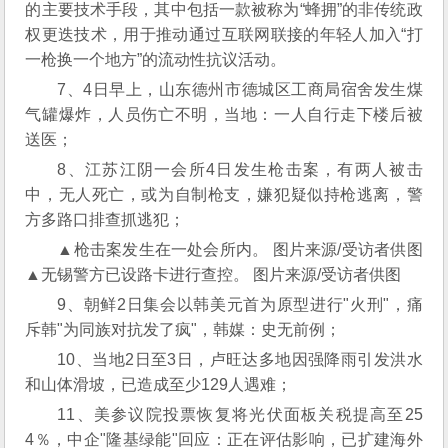
的主要技术手段，其中包括一款被称为“蜂拥”的非传统政
权更迭技术，用于推动通过互联网联接的年轻人加入“打
一枪换一个地方”的流动性抗议活动。
7、4日早上，山东德州市德城区工商局宿舍发生煤
气罐爆炸，人员伤亡不明，当地：一人自行走下楼后被
送医；
8、江苏江阴一会所4日发生枪击案，有两人被击
中，无人死亡，或为自制枪支，嫌犯疑似持枪逃离，警
方多路口排查抓逃犯；
▲枪击案发生在一处会所内。 图片来源/受访者供图
▲无锡警方已设路卡进行查控。 图片来源/受访者供图
9、朝鲜2日集会以韩美元首为原型进行"火刑"，痛
斥韩"为同族对抗发了疯"，韩媒：史无前例；
10、当地2日至3日，卢旺达多地因强降雨引发洪水
和山体滑坡，已造成至少129人遇难；
11、美参议院投票恢复将光伏面板关税提高至25
4％，中企"隆基绿能"回应：正在评估影响，已扩建海外