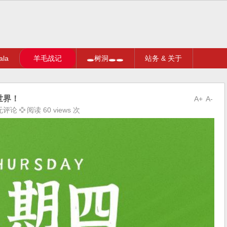
la
羊毛战记
🕳树洞🕳🕳
站务 & 关于
世界！
A+
A-
无评论
阅读 60 views 次