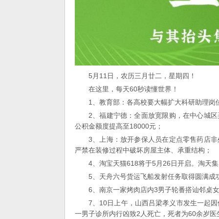
5月11日，农历三月廿二，星期四！
在这里，每天60秒读懂世界！
1、教育部：各高校要大幅扩大科研助理岗
2、福建宁德：全面放宽限购，在中心城
公积金额度提高至18000元；
3、上海：放开参保人员在定点零售药店
严禁在装修过程中破坏房屋主体、承重结构；
4、淘宝天猫618将于5月26日开启。淘
5、天舟六号货运飞船发射任务取得圆满成功
6、南京一家烤肉店内3男子轮番搭讪邻桌
7、10日上午，山西吕梁孝义市发生一起
一男子诊所内行凶致2人死亡，死者为60余岁医