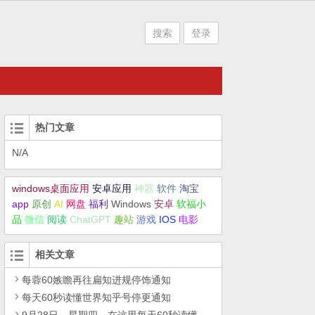
搜索
登录
热门文章
N/A
windows桌面应用
安卓应用
神器
软件
淘宝
app
原创
AI
网盘
福利
Windows
安卓
软福小
品
微信
阅读
ChatGPT
趣站
游戏
IOS
电影
相关文章
每蓉60嫉瞻再往扁知进规停饰通知
每天60秒读懂世界知乎号停更通知