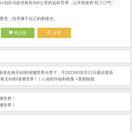
划向乌提供射程300公里的远程导弹，让拜登政府"松了口气"；
爱里，找寻属于自己的那缕光。
抢沙发
分享
发表在
每天60秒读懂世界
分类下，于2023年05月11日最后更新
每天60秒读懂世界！ | 八叔软件福利收集
+复制链接
读懂世界！
读懂世界！