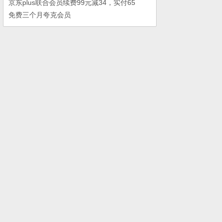
京东plus联合会员续费99元减34，实付65
免费三个月夸克会员