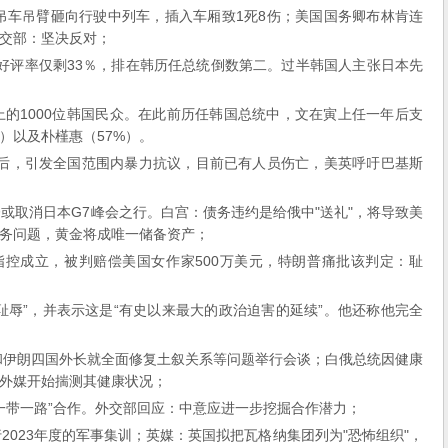
的吊车吊臂砸向行驶中列车，插入车厢致1死8伤；美国国务卿布林肯连
交部：坚决反对；
好评率仅剩33％，排在韩历任总统倒数第二。过半韩国人主张日本先
的1000位韩国民众。在此前历任韩国总统中，文在寅上任一年后支
）以及朴槿惠（57%）。
捕后，引发全国范围内暴力抗议，目前已有人员伤亡，美英呼吁巴基斯
或取消日本G7峰会之行。白宫：债务违约是给俄中"送礼"，将导致美
务问题，黄金将成唯一储备资产；
指控成立，被判赔偿美国女作家500万美元，特朗普痛批该判定：耻
耻辱”，并表示这是“有史以来最大的政治迫害的延续”。他还称他完全
亚和伊朗四国外长就全面修复土叙关系等问题举行会谈；白俄总统因健康
外媒开始揣测其健康状况；
“一带一路”合作。外交部回应：中意应进一步挖掘合作潜力；
2023年度的军事集训；英媒：英国拟把瓦格纳集团列为"恐怖组织"，