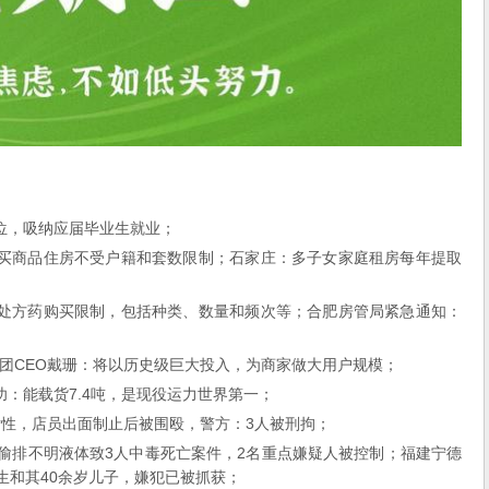
位，吸纳应届毕业生就业；
区买商品住房不受户籍和套数限制；石家庄：多子女家庭租房每年提取
非处方药购买限制，包括种类、数量和频次等；合肥房管局紧急通知：
天集团CEO戴珊：将以历史级巨大投入，为商家做大用户规模；
：能载货7.4吨，是现役运力世界第一；
女性，店员出面制止后被围殴，警方：3人被刑拘；
因偷排不明液体致3人中毒死亡案件，2名重点嫌疑人被控制；福建宁德
生和其40余岁儿子，嫌犯已被抓获；