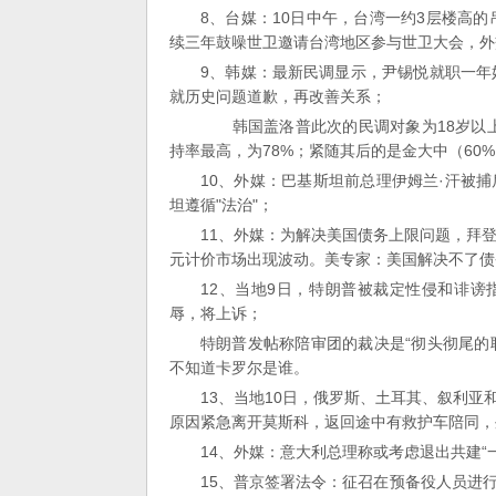
8、台媒：10日中午，台湾一约3层楼高
续三年鼓噪世卫邀请台湾地区参与世卫大会，外
9、韩媒：最新民调显示，尹锡悦就职一年
就历史问题道歉，再改善关系；
韩国盖洛普此次的民调对象为18岁以上
持率最高，为78%；紧随其后的是金大中（60%
10、外媒：巴基斯坦前总理伊姆兰·汗被
坦遵循"法治"；
11、外媒：为解决美国债务上限问题，拜登
元计价市场出现波动。美专家：美国解决不了债
12、当地9日，特朗普被裁定性侵和诽谤
辱，将上诉；
特朗普发帖称陪审团的裁决是“彻头彻尾的
不知道卡罗尔是谁。
13、当地10日，俄罗斯、土耳其、叙利
原因紧急离开莫斯科，返回途中有救护车陪同，
14、外媒：意大利总理称或考虑退出共建
15、普京签署法令：征召在预备役人员进行