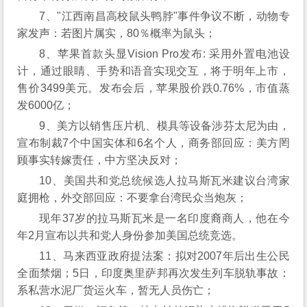
7、"江西南昌高校鼠头鸭脖"事件争议不断，动物专
家发声：若图片属实，80％概率为鼠头；
8、苹果首款头显Vision Pro发布: 采用外置电池设
计，通过眼睛、手势和语音实现交互，将于明年上市，
售价3499美元。发布会后，苹果股价跌0.76%，市值蒸
发6000亿；
9、美方以销售压片机、模具等设备涉芬太尼为由，
宣布制裁7个中国实体和6名个人，商务部回应：美方罔
顾事实转嫁责任，中方坚决反对；
10、美国共和党总统候选人拉马斯瓦米建议台湾家
庭拥枪，外交部回应：不要拿台湾民众当炮灰；
现年37岁的拉马斯瓦米是一名印度裔商人，他在今
年2月宣布以共和党人身份参加美国总统竞选。
11、马来西亚政府提法案：拟对2007年后出生公民
全面禁烟；5日，印度奥里萨邦再次发生列车脱轨事故：
系私营水泥厂货运火车，暂无人员伤亡；