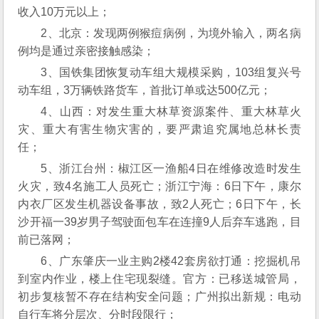
收入10万元以上；
2、北京：发现两例猴痘病例，为境外输入，两名病
例均是通过亲密接触感染；
3、国铁集团恢复动车组大规模采购，103组复兴号
动车组，3万辆铁路货车，首批订单或达500亿元；
4、山西：对发生重大林草资源案件、重大林草火
灾、重大有害生物灾害的，要严肃追究属地总林长责
任；
5、浙江台州：椒江区一渔船4日在维修改造时发生
火灾，致4名施工人员死亡；浙江宁海：6日下午，康尔
内衣厂区发生机器设备事故，致2人死亡；6日下午，长
沙开福一39岁男子驾驶面包车在连撞9人后弃车逃跑，目
前已落网；
6、广东肇庆一业主购2楼42套房欲打通：挖掘机吊
到室内作业，楼上住宅现裂缝。官方：已移送城管局，
初步复核暂不存在结构安全问题；广州拟出新规：电动
自行车将分层次、分时段限行；