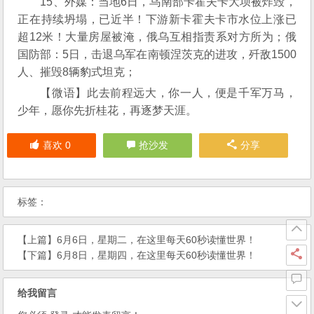
15、外媒：当地6日，乌南部卡霍夫卡大坝被炸毁，
正在持续坍塌，已近半！下游新卡霍夫卡市水位上涨已
超12米！大量房屋被淹，俄乌互相指责系对方所为；俄
国防部：5日，击退乌军在南顿涅茨克的进攻，歼敌1500
人、摧毁8辆豹式坦克；
【微语】此去前程远大，你一人，便是千军万马，
少年，愿你先折桂花，再逐梦天涯。
喜欢
0
抢沙发
分享
标签：
【上篇】
6月6日，星期二，在这里每天60秒读懂世界！
【下篇】
6月8日，星期四，在这里每天60秒读懂世界！
给我留言