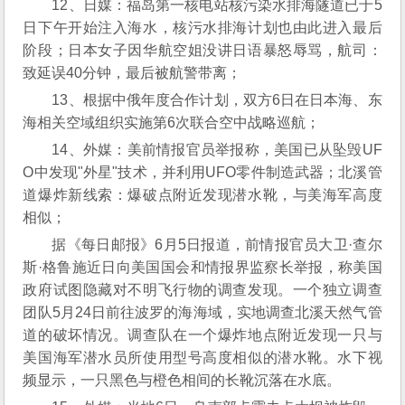
12、日媒：福岛第一核电站核污染水排海隧道已于5
日下午开始注入海水，核污水排海计划也由此进入最后
阶段；日本女子因华航空姐没讲日语暴怒辱骂，航司：
致延误40分钟，最后被航警带离；
13、根据中俄年度合作计划，双方6日在日本海、东
海相关空域组织实施第6次联合空中战略巡航；
14、外媒：美前情报官员举报称，美国已从坠毁UF
O中发现"外星"技术，并利用UFO零件制造武器；北溪管
道爆炸新线索：爆破点附近发现潜水靴，与美海军高度
相似；
据《每日邮报》6月5日报道，前情报官员大卫·查尔
斯·格鲁施近日向美国国会和情报界监察长举报，称美国
政府试图隐藏对不明飞行物的调查发现。一个独立调查
团队5月24日前往波罗的海海域，实地调查北溪天然气管
道的破坏情况。调查队在一个爆炸地点附近发现一只与
美国海军潜水员所使用型号高度相似的潜水靴。水下视
频显示，一只黑色与橙色相间的长靴沉落在水底。