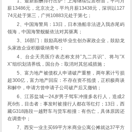
1、最新薪酬排行出炉：上海继续位居榜首，平均月
薪13486元，北京次之，平均月薪13438元，深圳以127
74元处于第三，广州10883元处于第七；
2、中国海警局：13日，日本渔船非法进入我赤尾屿
领海，中国海警舰艇依法对其驱离；
3、16部门：鼓励高校毕业生创办家政企业，鼓励龙
头家政企业积极吸纳青年；
4、台企天亮医疗表态称支持"九二共识"、将与"X
X"组织划清界线，国台办：取消对其惩戒措施；
5、富力地产被债权人申请破产重整，两年累计亏损
超300亿，富力地产回应：不存在资不抵债，正积极商谈
和解中，申请方曾申请子公司破产后又撤销；
6、江苏盐城一24岁男子驾车冲撞多名行人，造成2
死6伤，目击者：事发时被撞行人都在等红灯；13日，西
藏G318路段一越野车与货车相撞：有伤亡，具体原因还
在调查中；
7、西安一业主买69平方米商业公寓公摊就达37平方