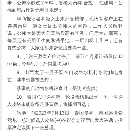
米，公摊率超过了50%，售楼人员称"合规"。住建局：公
摊面积占比暂无明文规定；
华商报记者和姬女士来到售楼部，现场有客户正在
咨询购房。姬女士提出公摊大的问题，工作人员解释
说，公摊大是因为公寓品质高有气派，门厅大走廊宽，
每层还有公用卫生间和洗手池，一层四梯十几户，还有
复式公寓，大家住起来舒适度要高一些。
8、广汽三菱宣布临时停产：前五个月累计销量仅33
67辆，今年5月，产销量均为0；
9、山西太原一男子疑在自动售水机打水时触电身
亡，涉事机器被查封；
涉事的自动售水机被查封（受访者提供）
10、泰国总理选举第一轮投票结果出炉：唯一候选
人皮塔未能取得足够票数，将择期再选；
当地时间2023年7月13日，泰国曼谷，泰国远进党
党魁、总理候选人皮塔(中)在议会会议厅内发表讲话，投
票决定该国下一任总理。