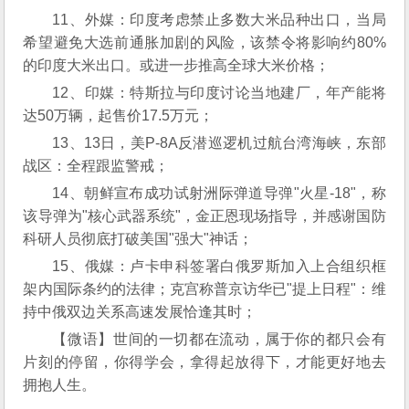
11、外媒：印度考虑禁止多数大米品种出口，当局
希望避免大选前通胀加剧的风险，该禁令将影响约80%
的印度大米出口。或进一步推高全球大米价格；
12、印媒：特斯拉与印度讨论当地建厂，年产能将
达50万辆，起售价17.5万元；
13、13日，美P-8A反潜巡逻机过航台湾海峡，东部
战区：全程跟监警戒；
14、朝鲜宣布成功试射洲际弹道导弹"火星-18"，称
该导弹为"核心武器系统"，金正恩现场指导，并感谢国防
科研人员彻底打破美国"强大"神话；
15、俄媒：卢卡申科签署白俄罗斯加入上合组织框
架内国际条约的法律；克宫称普京访华已"提上日程"：维
持中俄双边关系高速发展恰逢其时；
【微语】世间的一切都在流动，属于你的都只会有
片刻的停留，你得学会，拿得起放得下，才能更好地去
拥抱人生。