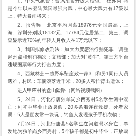
1、中央气象台：台风预警升级为橙色。"杜苏芮"将
是今年以来登陆我国最强台风，中心最大风力有17级以
上，特大暴雨将来；
2、报告称：北京平均月薪18976元全国最高，上
海、深圳分别以18132元、17784元位居第二、第三。调
查显示近70%的年轻人月收入在1万元以下；
3、我国拟修改刑法：加大力度惩治行贿犯罪，调整
起刑点和刑罚档次；文旅部：加大对"黄牛"、第三方平台
违规囤票等行为打击力度；
4、西藏林芝一越野车坠崖致一家3口和另1同行人员
遇难，村民：车辆滚落近千米，20多人帮忙背出遗体；
进入甲应村的盘山险路（网络视频截图）
5、24日，河北行唐独羊岗乡西秀村5名学生河中溺
亡：刚初中毕业正放暑假，20多条船连夜救援。死者家
属：5人是朋友常一块玩，钓鱼人发现孩子手机衣物；
7月24日，河北行唐县5名学生在河道溺水身亡，事
发地为独羊岗乡西秀村，5个孩子都是初中毕业，正放暑