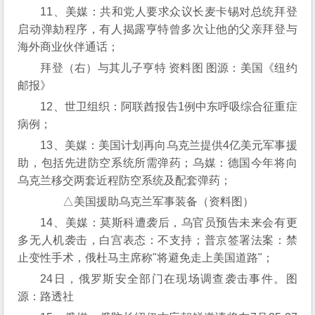
11、美媒：共和党人要求众议长麦卡锡对总统拜登
启动弹劾程序，有人揭露亨特曾多次让他的父亲拜登与
海外商业伙伴通话；
拜登（右）与其儿子亨特 资料图 图源：美国《纽约
邮报》
12、世卫组织：阿联酋报告1例中东呼吸综合征重症
病例；
13、美媒：美国计划再向乌克兰提供4亿美元军事援
助，包括先进防空系统所需弹药；乌媒：德国今年将向
乌克兰移交两套近程防空系统及配套弹药；
△美国援助乌克兰军事装备（资料图）
14、美媒：莫斯科遭袭后，乌官员预告未来会有更
多无人机袭击，白宫表态：不支持；普京签署法案：禁
止变性手术，俄杜马主席称"将避免走上美国道路"；
24日，俄罗斯安全部门在现场调查袭击事件。图
源：路透社