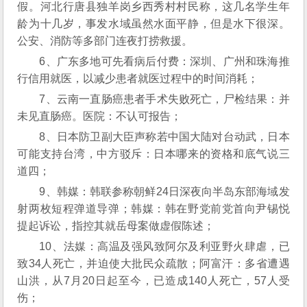
假。河北行唐县独羊岗乡西秀村村民称，这几名学生年
龄为十几岁，事发水域虽然水面平静，但是水下很深。
公安、消防等多部门连夜打捞救援。
6、广东多地可先看病后付费：深圳、广州和珠海推
行信用就医，以减少患者就医过程中的时间消耗；
7、云南一直肠癌患者手术失败死亡，尸检结果：并
未见直肠癌。医院：不认可报告；
8、日本防卫副大臣声称若中国大陆对台动武，日本
可能支持台湾，中方驳斥：日本哪来的资格和底气说三
道四；
9、韩媒：韩联参称朝鲜24日深夜向半岛东部海域发
射两枚短程弹道导弹；韩媒：韩在野党前党首向尹锡悦
提起诉讼，指控其就岳母案做虚假陈述；
10、法媒：高温及强风致阿尔及利亚野火肆虐，已
致34人死亡，并迫使大批民众疏散；阿富汗：多省遭遇
山洪，从7月20日起至今，已造成140人死亡，57人受
伤；