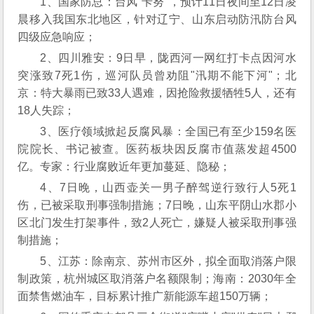
1、国家防总：台风"卡努"，预计11日夜间至12日凌
晨移入我国东北地区，针对辽宁、山东启动防汛防台风
四级应急响应；
2、四川雅安：9日早，陇西河一网红打卡点因河水
突涨致7死1伤，巡河队员曾劝阻"汛期不能下河"；北
京：特大暴雨已致33人遇难，因抢险救援牺牲5人，还有
18人失踪；
3、医疗领域掀起反腐风暴：全国已有至少159名医
院院长、书记被查。医药板块因反腐市值蒸发超4500
亿。专家：行业腐败近年更加蔓延、隐秘；
4、7日晚，山西壶关一男子醉驾逆行致行人5死1
伤，已被采取刑事强制措施；7日晚，山东平阴山水郡小
区北门发生打架事件，致2人死亡，嫌疑人被采取刑事强
制措施；
5、江苏：除南京、苏州市区外，拟全面取消落户限
制政策，杭州城区取消落户名额限制；海南：2030年全
面禁售燃油车，目标累计推广新能源车超150万辆；