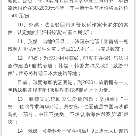
返佣。据悉，在58集团出售的大学毕业生简历中，单份
简历报价在30-2000元不等，其中博士生简历价格高达约
1500元/份。
10、外媒：法官驳回特朗普反诉作家卡罗尔的案
件，认定她的强奸指控说法"基本属实"；
11、英媒：当地9日早上，法国东北部上莱茵省一处
残疾人度假屋发生火灾，造成11人死亡。马克龙致哀；
12、印媒：为应对中国海军，印度正在探讨与法国
合作建造6艘核潜艇；韩媒：韩警方称又收到“威胁邮
件”，声称将炸毁日本大使馆等地；
目前，印度海军的蓝图是，到2030年前后拥有一支
包括18艘常规潜艇和6艘攻击核潜艇的水下力量。
13、菲律宾总统回应仁爱礁问题：坚持维护"主
权"，也将寻求与华对话。外交部：仁爱礁是中国南沙群
岛的一部分，中国不接受、不承认南海仲裁案所谓"裁
决"；
14、俄媒：莫斯科州一光学机械厂9日遭无人机袭击