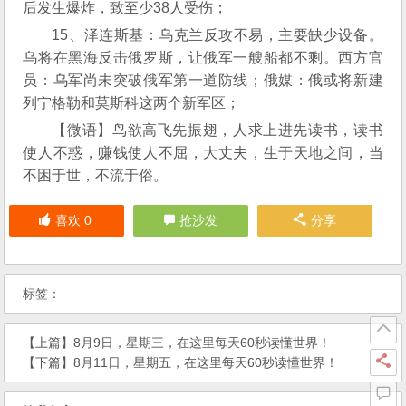
后发生爆炸，致至少38人受伤；
15、泽连斯基：乌克兰反攻不易，主要缺少设备。
乌将在黑海反击俄罗斯，让俄军一艘船都不剩。西方官
员：乌军尚未突破俄军第一道防线；俄媒：俄或将新建
列宁格勒和莫斯科这两个新军区；
【微语】鸟欲高飞先振翅，人求上进先读书，读书
使人不惑，赚钱使人不屈，大丈夫，生于天地之间，当
不困于世，不流于俗。
喜欢
0
抢沙发
分享
标签：
【上篇】
8月9日，星期三，在这里每天60秒读懂世界！
【下篇】
8月11日，星期五，在这里每天60秒读懂世界！