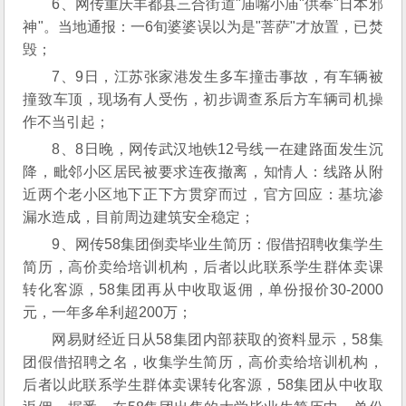
6、网传重庆丰都县三合街道"庙嘴小庙"供奉"日本邪
神"。当地通报：一6旬婆婆误以为是"菩萨"才放置，已焚
毁；
7、9日，江苏张家港发生多车撞击事故，有车辆被
撞致车顶，现场有人受伤，初步调查系后方车辆司机操
作不当引起；
8、8日晚，网传武汉地铁12号线一在建路面发生沉
降，毗邻小区居民被要求连夜撤离，知情人：线路从附
近两个老小区地下正下方贯穿而过，官方回应：基坑渗
漏水造成，目前周边建筑安全稳定；
9、网传58集团倒卖毕业生简历：假借招聘收集学生
简历，高价卖给培训机构，后者以此联系学生群体卖课
转化客源，58集团再从中收取返佣，单份报价30-2000
元，一年多牟利超200万；
网易财经近日从58集团内部获取的资料显示，58集
团假借招聘之名，收集学生简历，高价卖给培训机构，
后者以此联系学生群体卖课转化客源，58集团从中收取