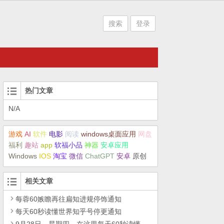
搜索
登录
热门文章
N/A
游戏
AI
软件
电影
阅读
windows桌面应用
网盘
福利
趣站
app
软福小品
神器
安卓应用
Windows
IOS
淘宝
微信
ChatGPT
安卓
原创
相关文章
每蓉60嫉瞻再往扁知进规停饰通知
每天60秒读懂世界知乎号停更通知