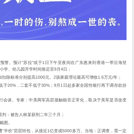
预警。预计"苏拉"或于1日下午至夜间在广东惠来到香港一带沿海登
小学、幼儿园开学时间推迟至9月4日；
扣除标准分别提高1000元。2孩家庭理论最高可增收1.6万元/年；
于20%，二套不低于30%；9月1日起多家全国性银行再下调存款挂
举行会谈。专家：中美两军高层接触能否正常化，取决于美军是否改变
原判：被告人林某获刑二年三个月；
截图。
"半价"层层转包，从接近1亿变成5000多万。当地：正调查，需一定