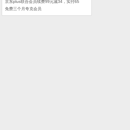
京东plus联合会员续费99元减34，实付65
免费三个月夸克会员