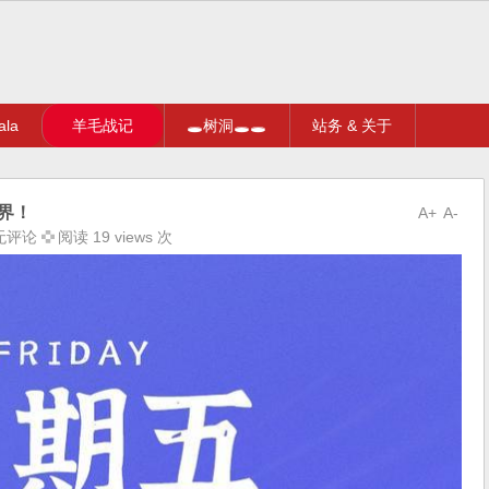
la
羊毛战记
🕳树洞🕳🕳
站务 & 关于
界！
A+
A-
无评论
阅读 19 views 次