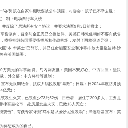
，一6岁男孩在自家牛棚玩耍被公牛顶撞，村委会：孩子已不幸去世；
定，制止电动自行车入楼；
，并废除了尼法所有安全协议，并要求法军9月3日前撤出；
进军售谈判，普京与金正恩已交换信件。美英日韩敦促朝鲜不要向俄售
练，模拟摧毁韩国重要指挥所和作战机场，发射了两枚弹道导弹；
大臣"本∙华莱士"已辞职，并已任命能源安全和净零排放大臣格兰特∙沙
将在英国部署；
000万美元的军事融资。岛内网友批：美国不安好心。中方回应：坚决
裁，外交部：中方将对等反制；
日宣布无限期绝食，抗议尹锡悦政府"暴政"；日媒：日2024年度防务预
64亿元)；
建筑发生火灾，已致至少73死52伤，目击者：居住了200多人，主要是
，菲律宾奎松市一处房屋发生火灾，已致16人死亡；
规模袭击"，有俄专家怀疑"乌军是从爱沙尼亚发动"；泽连斯基宣布：英
为你想成为的自己。