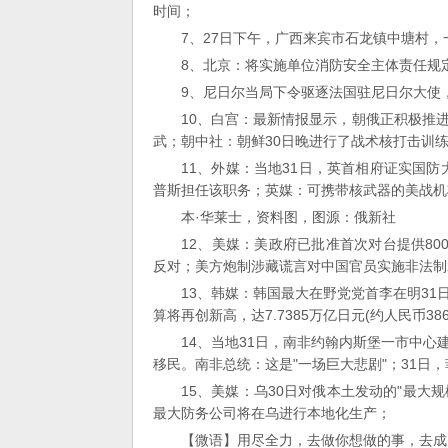
时间；
7、27日下午，广西来宾市石龙镇中塘村
8、北京：将实施单位消防安全主体责任规
9、尼日尔当局下令驱逐法国驻尼日尔大使
10、白宫：最新情报显示，朝俄正积极推
武；朝中社：朝鲜30日晚进行了战术核打击训
11、外媒：当地31日，英首相府证实国防
普斯担任该职务；英媒：可携带核武器的美战机
本·华莱士，资料图，图源：俄新社
12、美媒：美政府已批准首次对台提供8
反对；美方炮制涉藏谎言对中国官员实施非法制
13、韩媒：韩国最大在野党党首李在明31
算将再创新高，达7.7385万亿日元(约人民币38
14、当地31日，南非约翰内斯堡一市中心
移民。南非总统：这是"一场巨大悲剧"；31日
15、美媒：乌30日对俄本土发动的"最大
最大防务公司将在乌进行本地化生产；
【微语】用尽全力，去做你想做的事，去成