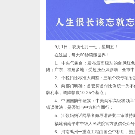
9月1日，农历七月十七，星期五！
在这里，每天60秒读懂世界！
1、中央气象台：发布最高级别的台风红色
陆；广东、福建多地：受超强台风影响，全市中
2、个税扣除标准大调整：三项个税专项附加
3、两部门明确：首套房首付比例统一为不低
牌利率，调降幅度10-25个基点；
4、中国国防部证实：中美两军高级将领
错误做法，是否能与中方相向而行；
5、江歌妈妈诉网暴者侮辱诽谤案二审维持
福建省南平市中级人民法院官方微信公众号
6、河南禹州一重点工程由国企中标后，疑遭