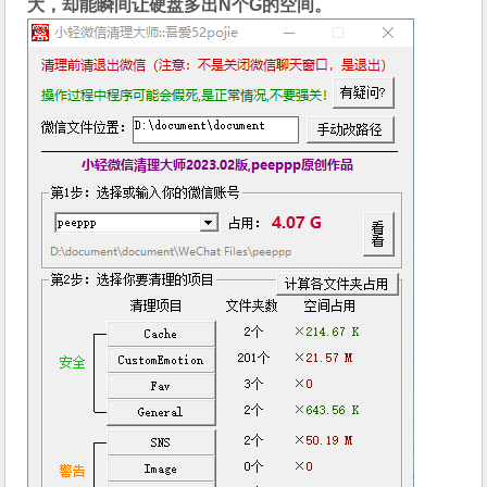
大，却能瞬间让硬盘多出N个G的空间。
解
原
创
PC
工
具]
仅
132K
却
能
让
硬
盘
瞬
间
多
出
N
个
G