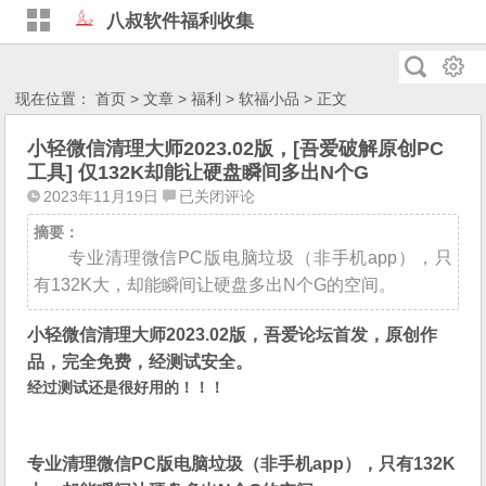
八叔软件福利收集
现在位置：
首页
>
文章
>
福利
>
软福小品
> 正文
小轻微信清理大师2023.02版，[吾爱破解原创PC
工具] 仅132K却能让硬盘瞬间多出N个G
小
2023年11月19日
已关闭评论
轻
摘要：
微
专业清理微信PC版电脑垃圾（非手机app），只
信
有132K大，却能瞬间让硬盘多出N个G的空间。
清
理
小轻微信清理大师2023.02版，吾爱论坛首发，原创作
大
品，完全免费，经测试安全。
师
2023.02
经过测试还是很好用的！！！
版，
[吾
爱
专业清理微信PC版电脑垃圾（非手机app），只有132K
破