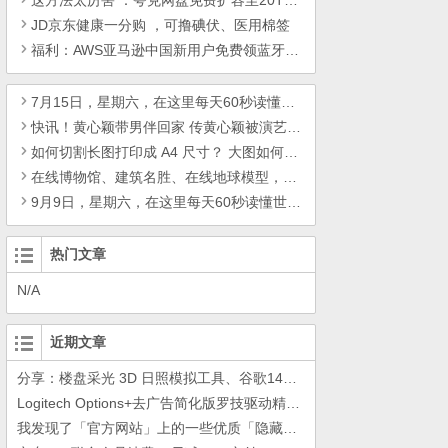
这方法太厉害 ：夸克网盘免费扩容至20T，2024免费领取夸克网盘20000G空间
JD京东健康一分购 ，可撸碘伏、医用棉签
福利：AWS亚马逊中国新用户免费领蓝牙耳机或蓝牙键盘，截止到9月30日
7月15日，星期六，在这里每天60秒读懂世界！
快讯！黄心颖带男伴回家 传黄心颖被演艺圈封杀
如何切割长图打印成 A4 尺寸？ 大图如何分割打印？
在线博物馆、建筑名胜、在线地球模型，各种在线服务网站导航
9月9日，星期六，在这里每天60秒读懂世界！
热门文章
N/A
近期文章
分享：楼盘采光 3D 日照模拟工具、谷歌14年工作的教训
Logitech Options+去广告简化版罗技驱动精简瘦身Logitech Options+ 小工具
我发现了「官方网站」上的一些优质「隐藏资源」