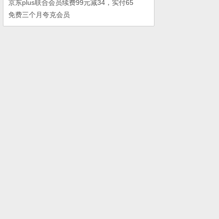
京东plus联合会员续费99元减34，实付65
免费三个月夸克会员