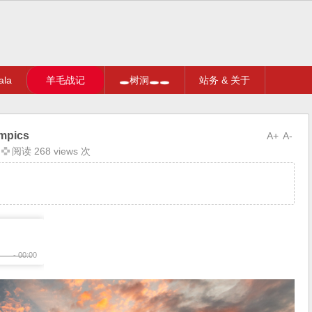
la
羊毛战记
🕳树洞🕳🕳
站务 & 关于
mpics
A+
A-
阅读 268 views 次