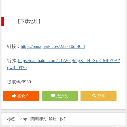
【下载地址】
链接：
https://pan.quark.cn/s/232a10dbf65f
链接:
https://pan.baidu.com/s/1rWtQhPgXh-HltXmGMIlZ9A?
pwd=9939
提取码:9939
喜欢
0
抢沙发
分享
标签：
app
情商测试
解压
软件