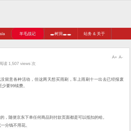
la
羊毛战记
🕳树洞🕳🕳
站务 & 关于
A+
A-
阅读 1,507 views 次
，也没留意各种活动，但这两天想买雨刷，车上雨刷十一出去已经报废
至少要99续费。
槛的，随便京东下单任何商品到付款页面都是可以抵扣的哈。
就一分钱不用花。