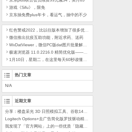
京东plus联合会员续费99元减34，实付65
游戏《Sifu》，限免
京东抽免费plus年卡，看运气，抽中的不少
红色警戒2022，比以往版本增加了很多优化和特性
微信推出抗疫互助功能，附近求药、送药
WxDatViewer，微信PC版dat图片批量解密、查看、整理工具
极速浏览器 11.0.2216.0 精简优化版——给您极速冲浪体验！
1月10日，星期二，在这里每天60秒读懂世界！
热门文章
N/A
近期文章
分享：楼盘采光 3D 日照模拟工具、谷歌14年工作的教训
Logitech Options+去广告简化版罗技驱动精简瘦身Logitech Options+ 小工具
我发现了「官方网站」上的一些优质「隐藏资源」