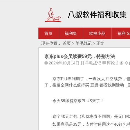
首页
福利集
软福小品
福利 Sa
现在位置：
首页
>
羊毛战记
> 正文
京东plus会员续费59元，特别方法
2024年10月14日
羊毛战记
评论 2 条
京东PLUS到期了，一直没太抽空续费
了，搜遍全网什么值得买 豆瓣 都没找到活动，
今天59续费京东PLUS来了！
这个40元红包（和优惠券不同啊）是无门
如果商品是39元，支付时使用这个40红包