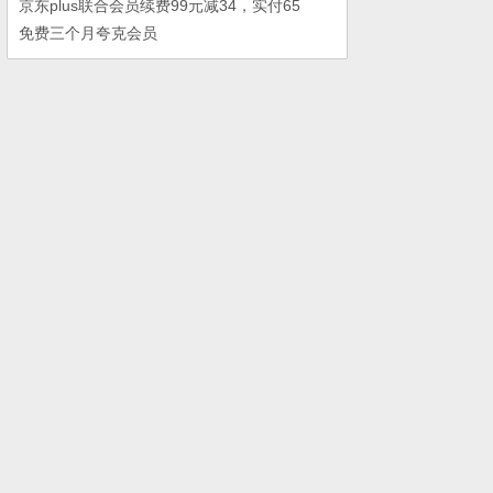
京东plus联合会员续费99元减34，实付65
免费三个月夸克会员