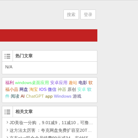
搜索
登录
热门文章
N/A
福利
windows桌面应用
安卓应用
趣站
电影
软
福小品
网盘
淘宝
IOS
微信
神器
原创
安卓
软
件
阅读
AI
ChatGPT
app
Windows
游戏
相关文章
JD美妆一分购 ，9.01减9，11减10，可撸芦荟胶、中筒袜、维E尿素霜、护手霜
这方法太厉害 ：夸克网盘免费扩容至20T，2024免费领取夸克网盘20000G空间