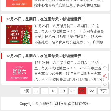
控中心发布相关疫情信息，供参考和研究使
用； 2、官方：调整智飞龙科马重组新冠病毒
疫苗(CHO细胞)接种人群范围，扩大至3岁以
12月25日，星期日，在这里每天60秒读懂世界！
上人群； 3、广州市五羊天象馆：25日前后，
12月25日，农历腊月初三，星期日！ 在这
受天文、水文和气象等因素影响，广州珠江或
里，每天60秒读懂世界！ 1、广东问责省运会
迎今年最大咸潮。专家提醒做好储水准备；
男子足球乙A(U15)组决赛假球事件：16名干
4、内蒙古：将建三级公立...
部被处理，省体育局局长被免职； 2、广州殡
葬服务中心：出殡业务原则上延至2023年1月
10日后申办； 3、福建南平市武夷山、建瓯、
12月24日，星期六，在这里每天60秒读懂世界！
浦城等多地对集中隔离场所实行收费管理：每
12月24日，农历腊月初二，星期六！ 在这
人每天150元含食宿；云南：24日起限购退热
里，每天60秒读懂世界！ 1、2023年春运首
类药品及新冠抗原检测试剂； 4、24日中午，
日火车票今起开售，1月7日可买除夕当天车
新疆伊宁县西部黄金伊犁...
票，2023年铁路春运自1月7日开始，2月15日
结束，共40天； 2、国铁集团：取消学生优惠
票购买限制，可在一学年内任意时间购买4
上页
1
...
18
19
20
21
22
下页
次； 3、两部门：明年3月底前，网上涉股市
黑嘴、非法荐股信息得到基本处置； 4、外交
Copyright © 八叔软件福利收集 保留所有权利.
部：对余茂春、托德·斯坦恩采取反制裁措