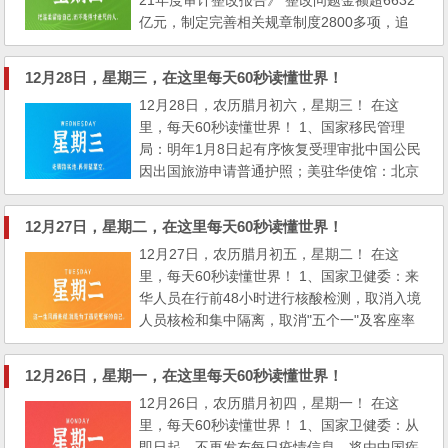
21年度审计整改报告》 整改问题金额超6632
部门：严禁养老机构违法违...
亿元，制定完善相关规章制度2800多项，追
责问责1.4万人； 2、海关总署：明年1月8日
起取消所有进口冷链食品新冠核酸检测； 3、
12月28日，星期三，在这里每天60秒读懂世界！
中国疾控：9个奥密克戎亚型毒株正在我国流
12月28日，农历腊月初六，星期三！ 在这
行，BA5.2和BF.7占绝对优势，占约80%；
里，每天60秒读懂世界！ 1、国家移民管理
4、最高法明确：电商不得以商品已拆封为
局：明年1月8日起有序恢复受理审批中国公民
由，主张不适用七日无理由退货...
因出国旅游申请普通护照；美驻华使馆：北京
广州等地领事处将于1月3日恢复常规领事服务
工作；交通运输部：国际道路客运将逐步有序
12月27日，星期二，在这里每天60秒读懂世界！
恢复； 2、国家广播电视总局：国家对国产网
12月27日，农历腊月初五，星期二！ 在这
络剧片发行实行许可制度；最高法：未成年人
里，每天60秒读懂世界！ 1、国家卫健委：来
直播打赏、游戏充值可请求返还费用； 3、工
华人员在行前48小时进行核酸检测，取消入境
信部拟规定：未经用户...
人员核检和集中隔离，取消"五个一"及客座率
限制等。有序恢复中国公民出境旅游。将新冠
肺炎更名为"新型冠状病毒感染"，1月8日起实
12月26日，星期一，在这里每天60秒读懂世界！
施"乙类乙管"； 2、媒体：辉瑞新冠药已送至
12月26日，农历腊月初四，星期一！ 在这
北京社区医院，到货量不高、开药对象须有重
里，每天60秒读懂世界！ 1、国家卫健委：从
症风险。北京多家社区卫生中心证实：...
即日起，不再发布每日疫情信息，将由中国疾