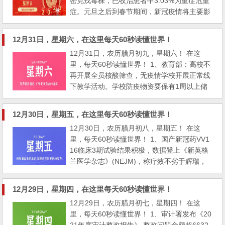
密克戎毒株，已收治患者中3.03%为重症危重
症。元旦之后到春节期间，新冠疫情将主要影
响农村和中小城镇地区；专家：普通外科口罩
无法阻止奥密克戎，提倡戴N95口罩； 2、北
12月31日，星期六，在这里每天60秒读懂世界！
京：千元以下单项医用材料费用全部纳入基本
12月31日，农历腊月初九，星期六！ 在这
医保支付范围，千元以上的，纳入基本医保支
里，每天60秒读懂世界！ 1、教育部：高校不
付范围的比例为80%。2023年起，大病医保
再开展全员核酸筛查，无疫情学校开展正常线
起付标准调为30404元；...
下教学活动。学校防疫物资要保有1周以上储
备量； 2、30日早上，江苏高邮湖大桥发生多
车相撞事故，目击者：桥面结冰有团雾，撞了
12月30日，星期五，在这里每天60秒读懂世界！
至少五六十辆，交警：无人员伤亡； 3、吉祥
12月30日，农历腊月初八，星期五！ 在这
航空：明年1月18日起，恢复上海至清迈国际
里，每天60秒读懂世界！ 1、国产新冠药VV1
航班运行；机票燃油附加费再降：1月5日起八
16临床3期试验结果积极，数据登上《新英格
百公里以上航段降至80...
兰医学杂志》(NEJM)，称疗效不劣于辉瑞，
安全性更好； 论文截图。图片来源：《新英
格兰医学杂志》 2、教育部：要规范非学科类
12月29日，星期四，在这里每天60秒读懂世界！
培训日常运营，不得开设学科类培训相关内
12月29日，农历腊月初七，星期四！ 在这
容，不得聘用中小学在职在岗教师，机构一次
里，每天60秒读懂世界！ 1、审计署发布《20
性收费不得超过5000元； 3、国家卫健委等三