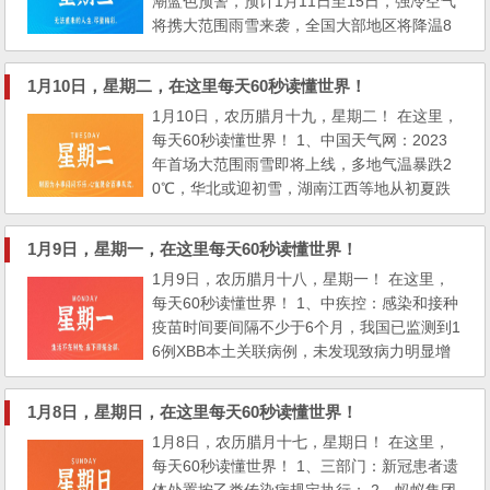
潮蓝色预警，预计1月11日至15日，强冷空气
将携大范围雨雪来袭，全国大部地区将降温8
至12℃； 2、央行：去年人民币存款增加26.2
6万亿元，同比多增6.59万亿元。各主要银行
1月10日，星期二，在这里每天60秒读懂世界！
要合理把握信贷投放节奏，适度靠前发力；
1月10日，农历腊月十九，星期二！ 在这里，
3、中国商飞：截至2022年底，国产大飞机C9
每天60秒读懂世界！ 1、中国天气网：2023
19累计获得32家客户1035架订单，CR929已
年首场大范围雨雪即将上线，多地气温暴跌2
完成首轮需求验证； C919...
0℃，华北或迎初雪，湖南江西等地从初夏跌
至深冬； 2、8日上午，江苏淮安金湖县一家
四口被杀：当地人称嫌犯系死者女婿，闹离婚
1月9日，星期一，在这里每天60秒读懂世界！
讨要装修款杀人；9日，湖北黄石一高层住宅
1月9日，农历腊月十八，星期一！ 在这里，
发生闪爆1死3伤，业主：电梯门被震扭曲，有
每天60秒读懂世界！ 1、中疾控：感染和接种
人从楼上掉下。燃气公司：尚不确定为天然气
疫苗时间要间隔不少于6个月，我国已监测到1
引起； 3、两部门：今年...
6例XBB本土关联病例，未发现致病力明显增
加，现阶段XBB不会造成本土大规模流行。符
合接种条件的老年人也要接种流感和肺炎球菌
1月8日，星期日，在这里每天60秒读懂世界！
疫苗； 2、国家医保局：新冠患者住院费全额
1月8日，农历腊月十七，星期日！ 在这里，
保障将延续至3月31日。阿兹夫定片、清肺排
每天60秒读懂世界！ 1、三部门：新冠患者遗
毒颗粒参与医保药品目录谈判成功，辉瑞Paxl