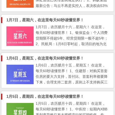
体处置按乙类传染病规定执行； 2、蚂蚁集团
ovid新冠口服药报价高...
最新公告：马云不再是实控人，表决权由53%
降为6%，拟引入第五名独董，强化与阿里巴
巴隔离，管理层不再担任阿里合伙人；阿里宣
1月7日，星期六，在这里每天60秒读懂世界！
布捐1.25亿元给全国60多万个村卫生室每个配
1月7日，农历腊月十六，星期六！ 在这里，
2台血氧仪，基本覆盖全国农村； 3、山西一
每天60秒读懂世界！ 1、银保监会：个人消费
女子去世3年后出现4针新冠疫苗接种记录，县
贷期限不得超5年、经营贷期限一般不超5年；
长：如属实将追责； 4...
2、民航局：1月8日零时起，取消目的地为北
京的国际客运航班从指定第一入境点入境；
3、上海：将新冠治疗相关药品临时纳入医保
1月6日，星期五，在这里每天60秒读懂世界！
报销范围。1月8日起，上海核酸检测不再延续
1月6日，农历腊月十五，星期五！ 在这里，
免费政策； 4、北京：继续严格执行全域禁放
每天60秒读懂世界！ 1、住建部：对购买首套
烟花爆竹政策，冷烟花、摔炮等均在禁放之
住房的要大力支持，首付比、首套利率都要降
列。暂未发现XBB、BQ....
下来，合理支持二套房，原则上不支持购买三
套以上房； 2、人社部：中小学教师等职称评
审不得设立论文数量硬性要求；七部门：攀
1月5日，星期四，在这里每天60秒读懂世界！
岩、潜水等赛事被列为高危险性体育赛事活
1月5日，农历腊月十四，星期四！ 在这里，
动； 3、深圳：在二手房交易中，对于卖方未
每天60秒读懂世界！ 1、中疾控：短期内XBB
还清贷款、抵押尚未解除，买方也需贷款购房
系列变异株引发大规模流行的可能性低。专