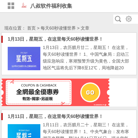
八叔软件福利收集
现在位置：
首页
>
每天60秒读懂世界
> 文章
1月13日，星期五，在这里每天60秒读懂世界！
1月13日，农历腊月廿二，星期五！ 在这里，
每天60秒读懂世界！ 1、中国气象局：启动三
级应急响应，寒潮预警升级为黄色，全国大部
地区气温将先后下降8至12℃，局地降超20
度； 2、郑州：将严查春节各种价格违法行
为，最高罚款300万元或依法追究刑责； 3、
新疆：对未成年人失踪失联一律启动命案机制
查找； 4、深圳：春节期间对完成投递的邮件
快件给予每单1元补贴，各区有同类政策的，
可叠加享受； 5、上海市...
1月11日，星期三，在这里每天60秒读懂世界！
1月11日，农历腊月二十，星期三！ 在这里，
每天60秒读懂世界！ 1、中央气象台：发布寒