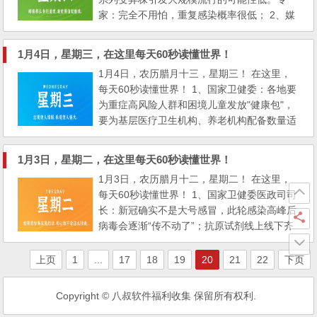
的情况，买卖双方可选...
家：完全不用怕，重复感染概率很低； 2、媒
体：地方基建欠了六十多万亿，需要奇迹才还
得上。2022年，城投债的总规模或已达65万
1月4日，星期三，在这里每天60秒读懂世界！
亿元，中国人人均欠近5万； 3、网传一男子
1月4日，农历腊月十三，星期三！ 在这里，
在飞机起飞前冲向舱门，大喊"飞机要出事
每天60秒读懂世界！ 1、国家卫健委：各地要
了，死神来了"。公安通报：其精神异常已送
为重症高风险人群和困境儿童发放"健康包"，
医； 4、河南：稳住...
要为基层医疗卫生机构、养老机构配备数量适
宜的氧气袋等；商务部：取消对外贸易经营者
备案登记； 2、浙江：近期新冠病毒感染病例
1月3日，星期二，在这里每天60秒读懂世界！
数日增约百万，预计1月将进入高峰平台期；
1月3日，农历腊月十二，星期二！ 在这里，
重庆：本轮新冠感染高峰期已过； 3、杭州：
每天60秒读懂世界！ 1、国家卫健委医政司司
在闭环管理的入境人员中检测出XBB、BQ.1、
长：新冠确实不是大号感冒，此轮感染高峰后
BQ.1.19等奥...
病毒会逐渐“传不动了”；抗原试剂线上线下齐
遭甩卖，单价不到2元，半月前最高炒到8000
多元一盒。业内：生产技术并不复杂； 2、上
上页
1
...
17
18
19
20
21
22
下页
海：目前所发现的BQ.1和XBB毒株，仅在极少
数入境隔离人员中检出，尚未在社会面上造成
Copyright © 八叔软件福利收集 保留所有权利.
本土传播； 3、国家发改委：2023年把恢复和