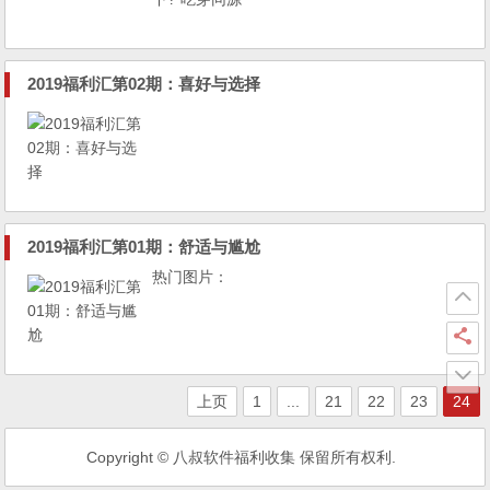
编（公号Careerss）换内存...
2019福利汇第02期：喜好与选择
2019福利汇第01期：舒适与尴尬
热门图片：
上页
1
...
21
22
23
24
Copyright © 八叔软件福利收集 保留所有权利.