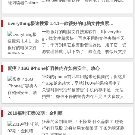
是kindler的必备软件，堪称电子书管理神器。
Everything极速搜索 1.4.1一款很好的电脑文件搜索软件
一款很好的电脑文件搜索软件，叫everythin
g，找文件超级快，再也不用翻文件夹翻半天
了，千万别拿它跟资源管理器比，用了它，资
源管理器就可以下岗了。缺点是，貌似只支持
win8以下的版本，WIN10好像不怎么管用。
蛋疼？16G iPhone扩容换内存如何安全、放心
16G的iphone前几年用起来还挺爽的，但这几
年app越来越大，早就让80%的果粉蛋疼了，
关键时刻想拍却被警告“手机内存不足，无法
拍照”，微信不停的警告内存不足!!! 大多数人
都可能无数次想问候老乔他老人家！ iphone7
出来以后，本打算自己的iphone6差不多该淘
2019福利汇第02期：金刚喵
汰了，结果发现iphone7外观和功能变化不
狂暴的金刚喵 啊...!!不怪我 什么品牌？ 碰瓷
大，手中的小六成色仍有9.8成新，干脆换个
得有好屁股 这身材男女都羡慕 车条为嘛还剩
内存继续战斗，两三年一点问题都没有！ 小
下? 吃穿同源