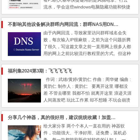
者PS的人基本快捷键用的是风驰电掣、行云
浏览器 https://kiwibr...
流水，学会这些windows电脑隐藏功能和快捷
键吧，确实可以提高一大截日常工作效率！
1.屏幕录像功能 想电脑录制一段操作教程，用
不影响其他设备解决群晖内网回流：群晖NAS用DNS Server解决内网回流无法域名访问教程
电脑自带的录屏功能。按Nindows键+R,输入p
由于内网回流，导致家里访问群晖域名会失
sr.exe回车，就可以开始录屏了。 2.永久删
败，每次输入IP很麻烦，之前为这个问题折腾
除文件 电脑里不用的程序、文件，想要永久
了很久，写这篇文章之前一直用网上很多人都
删除，还要再到...
用的网上之前比较流行教程里的方式。但这种
方式有效但未必最优，还是有些担心的，这个
下面我将说明下原因，并把我的解决方式分享
福利集2024第3期：飞飞飞飞飞
给大家。 往期教程： 蛋疼？16G iPhone扩
作词 : 武雄/黄婷/黄韵仁 作曲 : 周华健 编曲 :
容换内存如何安全、放心 安卓特别是华为手
黄韵仁 制作人 : 黄韵仁 要离开这里 哪都没
机如何用音量键切歌教程 | 原创 360极速浏览
差 不管去哪里 我都不怕 就离开这里 浪迹天涯
器不提示保存密...
人间蒸发吧 玩比工作累 却不想睡 不玩会崩溃
远走高飞 唱首爱相随 用一生去追 我们就飞飞
飞飞飞飞 飞飞飞 Fade Away 我要去曼谷 不去
分享几个神器，真的很好用，建议统统收藏！加盖骑缝章和Screen+
后悔 我要去澳门 不醉不归 我要去巴黎 品尝 L
给大家分享 两个个本人一直在用的 神器软
atte 又再去曼谷 哎呀呀呀呀 我要去伦敦 听演
件，功能强大、干净好用、还免费，装机必
唱会 再去到纽约 看百老汇 然后...
备，每一款都能刷新你对软件的认知！ 一、