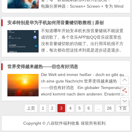
电脑分屏神器：Screen+ Screen + 专为 Wind
ows 操作系统打造，是一款功能强大的分屏工
具。通过简单拖拽操作，即可将窗口分割成不
安卓特别是华为手机如何用音量键切歌教程 | 原创
同区域，极大提高多任务处理效率。 官网地
不知道哪年开始安卓机长按音量键就不能设置
址：http://www.aocmonitor.com.cn/service/d
成切歌了。各个音乐APP如QQ音乐设置里也
ownload/46。 核心...
没有音量键切歌的功能了。出行用耳机很不方
便，每次都在想这技术到底是进步还是退步。
前几天特别研究了下，发现了答案，一款APP
是Volumee，另一款APP是Button Mapper。
世界变得越来越热——但也有好消息
先说结论，第一款不适合我的手机，第二款成
Die Welt wird immer heißer - doch es gibt au
功了。 1.音量键切歌--Volumee 但是对华
ch eine gute Nachricht 世界变得越来越热
为Mate60无效，安装后，给了无障碍权限，
——但也有好消息 Ein globaler Temperaturr
切歌...
ekord kommt nach dem anderen. Erwärmt si
ch die Atmosphäre zunehmend schneller? Di
e Geschwindigkeit dürfte laut einer neuen H
上页
1
2
3
4
5
6
...
26
下页
ochrechnung bald wieder sinken. 一项又一项
全球气温记录不断出现。大气变暖的速度是否
Copyright © 八叔软件福利收集 保留所有权利.
越来越快？根据新的预测，速度可能很快会再