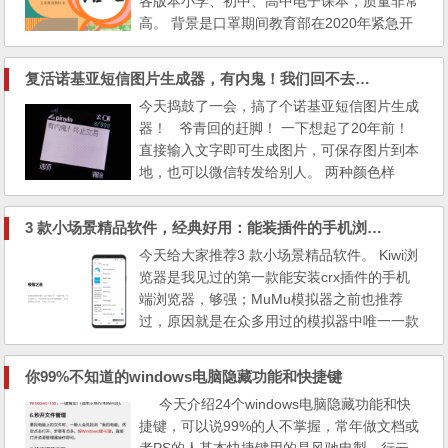
各版本小学、初中、高中电子课本，质量非常
高。 背景是口罩期间教育部在2020年紧急开
发建设了“国家中小学网络云平台”，以实现“停
课不停学”和学生平时自主学习、教师改进课
复活诺基亚短信图片生成器，有内鬼！我们回不去了笨蛋
堂教学的目的。2022年3月28日，包含国家中
今天捣鼓了一会，搞了个诺基亚短信图片生成
小学智慧教育平台在内的国家智慧教育平台正
器！ 爷青回的赶脚！ 一下想起了20年前！
式上线运行。 全国各版本小学、初中、高
直接输入文字即可生成图片，可保存图片到本
中...
地，也可以微信转发给别人。 两种颜色样
式，正常颜色和绿色包浆，下文的图片可以看
出来两种颜色区别。 对于昔日的诺基亚手机
3 款小场景精品软件，经典好用：能装插件的手机浏览器、简洁的 GIF 录制工具
用户而言，此网站会让您有种重回青春的感
今天给大家推荐3 款小场景精品软件。 Kiwi浏
觉。 相关推荐： 微信群生成，不需要再找各
览器是我见过的第一款能安装crx插件的手机
种微信群和群二维码加群。2024黑科技...
端浏览器，够强；MuMu模拟器之前也推荐
过，原因就是在众多用过的模拟器中唯一一款
不挑配置、速度流畅、稳定一批的模拟器；LI
CEca是特别简洁的录制GF工具，人畜无害
你99%不知道的windows电脑隐藏功能和快捷键
了。打开它的界面，它只有一个录制的功能，
今天介绍24个windows电脑隐藏功能和快
然后选择帧率（默认是8），然后就轻松可以
捷键，可以说99%的人不掌握，常年做文档或
录制了。暂停录制还可以插入文本内容。 Kiwi