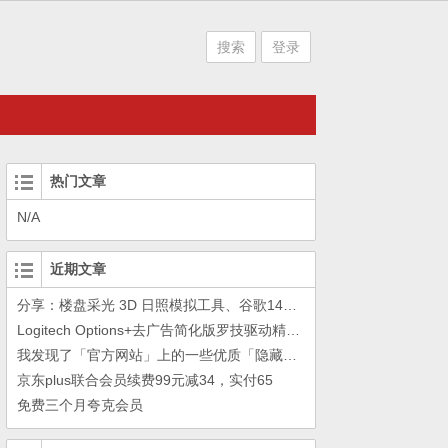
搜索
登录
热门文章
N/A
近期文章
分享：楼盘采光 3D 日照模拟工具、谷歌14年工作的教训
Logitech Options+去广告简化版罗技驱动精简瘦身Logitech Options+ 小工具
我发现了「官方网站」上的一些优质「隐藏资源」
京东plus联合会员续费99元减34，实付65
免费三个月夸克会员