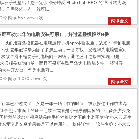
手机壁纸！您一定会特别钟爱 Photo Lab PRO 的“照片转为漫
，只需轻轻一点，就可以...
0
阅读 557 views 次
阅读全文
屏互动(非华为电脑安装可用），好过蓝叠模拟器N番
，以前用蓝叠模拟器在电脑运行手机app体验很差，缺点： 卡顿电脑
下线 去年记得华为除了多屏互动，一番寻找，发现华为电脑管家可
 极致丝滑不需要手机电脑同一网络，通过蓝牙连接来实现 但是，但
求必须是华为电脑，而且不是所有型号华为电脑都支持。 经过寻
的大神开发出非华为电脑可...
0
阅读 1,090 views 次
阅读全文
，新年已经过去了，又是一年开始工作的时间，求职投递工作或者考
证件照，市面上的证件照软件或者是小程序都挺多的，但多多少少免
天推荐的这款小程序就是由手机性价比之王的小米开发的“小米云证件
所以无论是安卓苹果都是可以使用的。 软件详情 软件名称：小米云