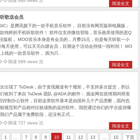
0
阅读 688 views 次
阅读全文
机听歌送会员
USIC）是腾讯旗下的一款手机音乐软件， 目前没有网页版和电脑版，
款纯粹的手机听歌软件！ 软件仅支持微信登陆，音乐曲库使用的是Q
没版权， MOO音乐本身是有会员的，月费15元，但是每天听歌一小
果每天使用，可以天天白嫖会员，目测这个活动会持续一段时间！ MO
年上线的一款音乐软件， 因为只...
0
阅读 589 views 次
阅读全文
次出现了 ToDesk，由于发现频道有个规矩，不支持多次提交，所以
收到了来自 ToDesk 团队 @ADA 的邮件： 掘金网在疫情期间研发
K 远程控制办公软件，目前这类软件基本是由国外几个产品垄断，国内也
较规范和产品相对比较成熟的远控软件。我想通过你们的平台提供曝
我们产品属于免费阶段，还没有正式...
0
阅读 727 views 次
阅读全文
1
...
7
8
9
10
11
12
13
...
15
下页