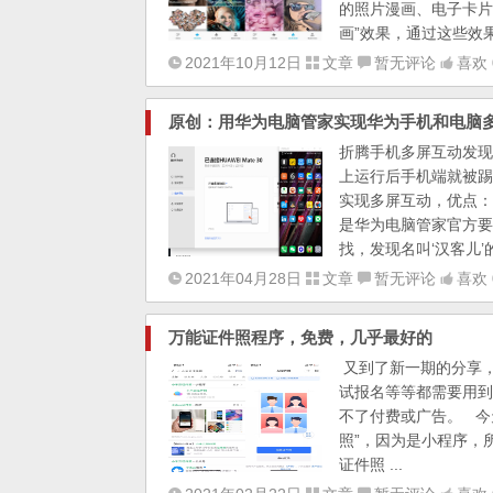
的照片漫画、电子卡片以及
画”效果，通过这些效果
2021年10月12日
文章
暂无评论
喜欢 
原创：用华为电脑管家实现华为手机和电脑多
折腾手机多屏互动发现
上运行后手机端就被踢
实现多屏互动，优点：
是华为电脑管家官方要
找，发现名叫‘汉客儿’
2021年04月28日
文章
暂无评论
喜欢 
万能证件照程序，免费，几乎最好的
又到了新一期的分享
试报名等等都需要用到
不了付费或广告。 今
照”，因为是小程序，
证件照 ...