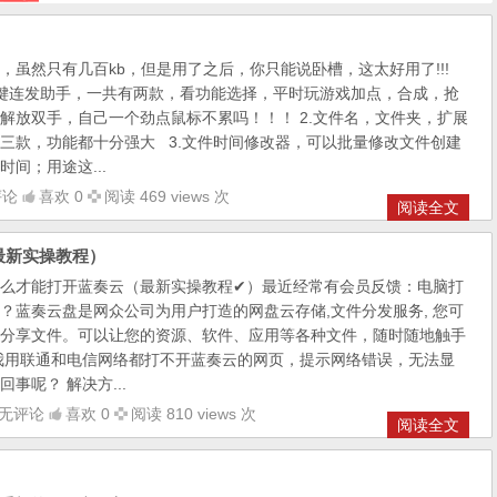
，虽然只有几百kb，但是用了之后，你只能说卧槽，这太好用了!!!
键连发助手，一共有两款，看功能选择，平时玩游戏加点，合成，抢
解放双手，自己一个劲点鼠标不累吗！！！ 2.文件名，文件夹，扩展
三款，功能都十分强大 3.文件时间修改器，可以批量修改文件创建
间；用途这...
评论
喜欢 0
阅读 469 views 次
阅读全文
最新实操教程）
么才能打开蓝奏云（最新实操教程✔）最近经常有会员反馈：电脑打
？蓝奏云盘是网众公司为用户打造的网盘云存储,文件分发服务, 您可
分享文件。可以让您的资源、软件、应用等各种文件，随时随地触手
我用联通和电信网络都打不开蓝奏云的网页，提示网络错误，无法显
事呢？ 解决方...
无评论
喜欢 0
阅读 810 views 次
阅读全文