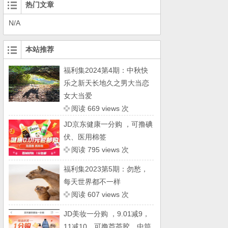
热门文章
N/A
本站推荐
福利集2024第4期：中秋快
乐之新天长地久之男大当恋
女大当爱
阅读 669 views 次
JD京东健康一分购 ，可撸碘
伏、医用棉签
阅读 795 views 次
福利集2023第5期：勿愁，
每天世界都不一样
阅读 607 views 次
JD美妆一分购 ，9.01减9，
11减10，可撸芦荟胶、中筒