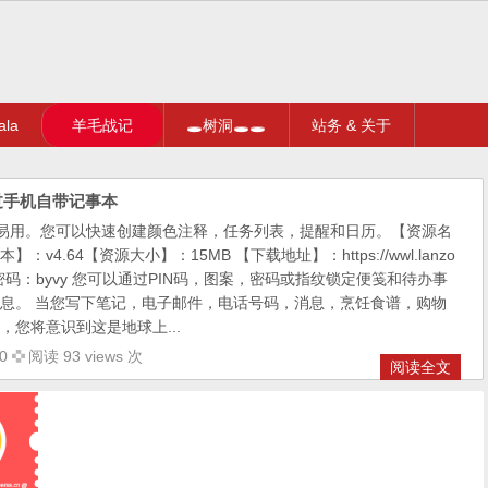
la
羊毛战记
🕳树洞🕳🕳
站务 & 关于
，超过手机自带记事本
简单易用。您可以快速创建颜色注释，任务列表，提醒和日历。【资源名
v4.64【资源大小】：15MB 【下载地址】：https://wwl.lanzo
gsbsji密码：byvy 您可以通过PIN码，图案，密码或指纹锁定便笺和待办事
息。 当您写下笔记，电子邮件，电话号码，消息，烹饪食谱，购物
，您将意识到这是地球上...
0
阅读 93 views 次
阅读全文