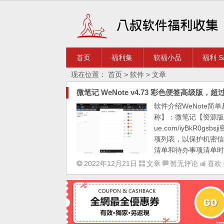
首页
福利集
软福小品
福利 Sa
现在位置：
首页
> 软件 > 文章
微笔记 WeNote v4.73 彩色便签高级版
软件介绍WeNote
称】：微笔记【资源版本】：
ue.com/iyBkR0
项列表，以保护机密信
清单和待办事项清单时
2022年12月21日
文章
暂无评论
喜欢 