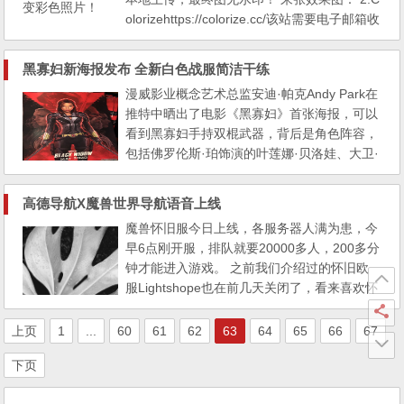
2、...
olorizehttps://colorize.cc/该站需要电子邮箱收
取最终图，支持本地上传和网络图片，30秒-1
0分钟到发送到邮箱下载，最终图有水印！ 来
黑寡妇新海报发布 全新白色战服简洁干练
张效果图： 3.Algorithmiahttps://demos.algori
漫威影业概念艺术总监安迪·帕克Andy Park在
thmia.com/colorize-photos/该站支持本地上传
推特中晒出了电影《黑寡妇》首张海报，可以
和网络图片...
看到黑寡妇手持双棍武器，背后是角色阵容，
包括佛罗伦斯·珀饰演的叶莲娜·贝洛娃、大卫·
哈伯饰演的红色守卫者以及反派模仿大师等
人。 此外在本届迪士尼D23 Expo展会
高德导航X魔兽世界导航语音上线
上，漫威还展示了将会在《黑寡妇》中出现的
魔兽怀旧服今日上线，各服务器人满为患，今
全新白色战服，看起来十分简洁干练。
早6点刚开服，排队就要20000多人，200多分
《黑寡妇》将于2020年5月1日上映，斯...
钟才能进入游戏。 之前我们介绍过的怀旧欧
服Lightshope也在前几天关闭了，看来喜欢怀
旧服的玩家还真不少，不过像我这种无法接受
月卡的休闲玩家，就无缘游戏了。 高德导航
上页
1
...
60
61
62
63
64
65
66
67
趁魔兽世界的热度，推出了魔兽世界导航语
下页
音。 语音由游戏配音“夏一可”录制，不少有趣
的片段： 前方道路拥堵，注意不要add小怪！