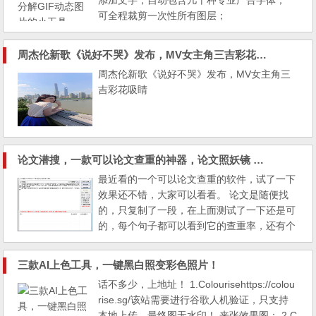
添加文字，自动包含几十种专业广告字体；
可全程裁剪一次性所有图层；
附带多种插件，调色/时长等等，
最良心的一款GIF动图图片软件！
周杰伦新歌《说好不哭》发布，MV女主角三吉彩花吸睛
周杰伦新歌《说好不哭》发布，MV女主角三
吉彩花吸睛
论文潜搜，一款可以论文查重的神器，论文照妖镜 V20190522
最近看的一个可以论文查重的软件，试了一下
效果还不错，大家可以看看。 论文是随便找
的，只复制了一段，在上面测试了一下还是可
的，每个句子都可以看到它的查重率，还有个
黑科技就是可以帮你云修改，不过修改的东西
毕竟机器，所以可能会不满意，不过总体来说
三款AI上色工具，一键黑白照变彩色照片！
还是挺不错的一个软件。 使用方法：1、粘贴
话不多少，上地址！ 1.Colourisehttps://colou
文章（或者点击打开WORD文档，或者直接拖
rise.sg/该站需要进行谷歌人机验证，只支持
动WORD文档到软件窗口中，会自动解析）
本地上传，最终图无水印！ 来张效果图： 2.C