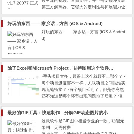
数主流的视频、音频文件，并不需要额外安装
第三方解码器。它强大的定制性与扩展能力让
它成为播放高清影片的不二之选。PotPlayer
是kmplayer的原作者姜龙喜先生进入daum公
好玩的东西 —— 家乡话，方言 (iOS & Android)
司后的新一代作品，目前正在全力开发中。由
好玩的东西 —— 家乡话，方言 (iOS & Androi
于采用delphi编译程序开发的kmplayer存在一
d)
些弊端，姜龙喜先生为改进播放器本身的一些
性能而重新用vc++进行构...
除了Excel和Microsoft Project，甘特图用这个软件来做更简单
·手头项目太多，顾得上这个就顾不上那个？ ·
每个项目进度都不一样，关联项目之间很难实
现无缝衔接？ ·有个项目延期了，但是你竟然
还不知道是哪个环节出现问题拖了后腿？ 轻
流此次的新功能——“甘特图”助你轻松解决以
上所有难题！ 什么是甘特图 甘特图主要通过
最好的GIF工具：快速制作、分解GIF动态图片的小工具
条状图来显示某些时间相关的活动（任务、阶
这款软件是GIF图中相当专业的一款，功能无
段、项目等）随着时间进展的情况，以便管理
限制，无需付费！
者直观地查看活动进度，把控全局。 甘特图...