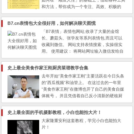
如何在「顺应人性」的基础上，借助各种工具
和方法，帮你成为一个专注、高效、积极的
人。本课程里，你将学到 12 套自我管理方
案、32 个小工具。不要怕多认为用不上，多
B7.cn表情包大全很好用，如何解决聊天图慌
试试，哪怕只用上其中几套方案， 都能让你
「B7表情」表情包网站,收录了大量的金馆
的一天高效有活力！课程链接https://www.zhi
长、蘑菇头、张学友等系列表情包,而且可以
hu.com/remix/albums/10213463356556369
收藏到微信。 网站支持表情搜索，实操很实
92链接：https://pan.baidu...
用。 使用建议： 将网站网址输入微信发给自
己或文件传输，发出后的网址用微信收藏，使
用的时候点开收藏随时搜索，GIF图或表情图
史上最全美食作家王刚厨房菜谱教学合集
直接发给好友或自己，比微信原版的表情管理
去年开始“美食作家王刚”主要活跃在今日头条
更加：奔放/ 贴切/ 丰富! 「B7表情」有三大模
的“西瓜视频”和油管上。 在这过去的一年里
块： 1.表情广场：我们拥有来自各个年纪,不
“美食作家王刚”在微博也开了自己的美食自媒
同领...
体账号， 并且凭借着自己反小清新的硬核厨
房教学视频走红，“宽油劝退”、“不想吃辣的同
学可以不加”，等一些经典语句让大家耳熟能
史上最全面的手机摄影教程，小白也能拍大片！
详，同时实用的美食教学让不少人受益匪浅。
大家隆重安利这套教程，学完小白也能拍大
如今一年多过去了，“美食作家王刚”也发布了
片！
不少美食教学视频！ 王刚自己整理了自己发