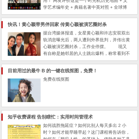
用！ 网友评价这是一个时光机历史地图 + 文
学艺术编年史 + 典籍名著中英对照 + 全球博
物馆在线阅览。 作为还在上学的学生可以利
用app更好的学习了解各国历史！ 作为历史文
快讯！黄心颖带男伴回家 传黄心颖被演艺圈封杀
艺爱好者可以利用app查询观看自己想要了解
据台湾媒体报道，女星黄心颖和许志安双双出
的历史！ 引用典籍部分还有影印版，更加靠
轨消息曝光后，两人遭到外界批判，并传出黄
谱！ 大部分内容可以在线阅读，逐段翻译，
心颖被演艺圈封杀，工作全停摆。 现又
注解...
有自称是她邻居的人士跳出爆料，称常看到不
同的圈内人造访她家，其中一位是乐团吉他
手，另一个则是电台DJ。 据港媒报道，
目前用过的最牛 B 的一键在线抠图，免费！
该邻居表示曾看过黄心颖分别和一名男吉他
免费在线抠图
手，以及一名男DJ回家，与男DJ还会十指紧
扣，在电梯内的互动十分亲密。 另外，
邻居透露...
知乎收费课程 告别瞎忙：实用时间管理术
如何战胜拖延症？如何比别人每天多出 2 小
时？如何才能早睡早起？这门课程将告诉你，