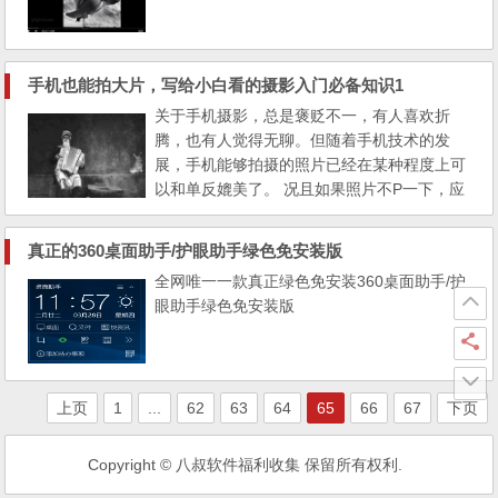
布的菜...
手机也能拍大片，写给小白看的摄影入门必备知识1
关于手机摄影，总是褒贬不一，有人喜欢折
腾，也有人觉得无聊。但随着手机技术的发
展，手机能够拍摄的照片已经在某种程度上可
以和单反媲美了。 况且如果照片不P一下，应
该都不好意思分享出去吧。 那么手机摄影究
竟能够达到什么程度？我们先来看一组照片。
真正的360桌面助手/护眼助手绿色免安装版
（图片来自IPPA 2015获奖作品，IPPA是以iPh
全网唯一一款真正绿色免安装360桌面助手/护
one所拍出的摄影照片而成立的奖项，比赛受
眼助手绿色免安装版
到广泛关注，作品质量很高。） Micha...
上页
1
...
62
63
64
65
66
67
下页
Copyright © 八叔软件福利收集 保留所有权利.