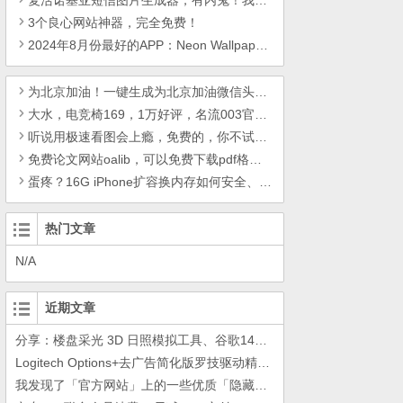
复活诺基亚短信图片生成器，有内鬼！我们回不去了笨蛋
3个良心网站神器，完全免费！
2024年8月份最好的APP：Neon Wallpaper，Sleepytales，圆周旅迹
为北京加油！一键生成为北京加油微信头像！必胜！
大水，电竞椅169，1万好评，名流003官店11元24只
听说用极速看图会上瘾，免费的，你不试试？
免费论文网站oalib，可以免费下载pdf格式论文
蛋疼？16G iPhone扩容换内存如何安全、放心
热门文章
N/A
近期文章
分享：楼盘采光 3D 日照模拟工具、谷歌14年工作的教训
Logitech Options+去广告简化版罗技驱动精简瘦身Logitech Options+ 小工具
我发现了「官方网站」上的一些优质「隐藏资源」