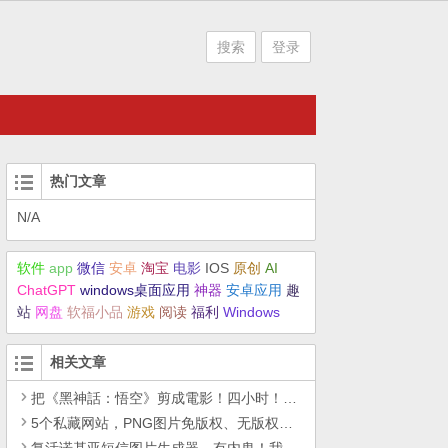
搜索
登录
热门文章
N/A
软件
app
微信
安卓
淘宝
电影
IOS
原创
AI
ChatGPT
windows桌面应用
神器
安卓应用
趣
站
网盘
软福小品
游戏
阅读
福利
Windows
相关文章
把《黑神話：悟空》剪成電影！四小时！4K60fps
5个私藏网站，PNG图片免版权、无版权音效、无版权音乐资源，低调使用