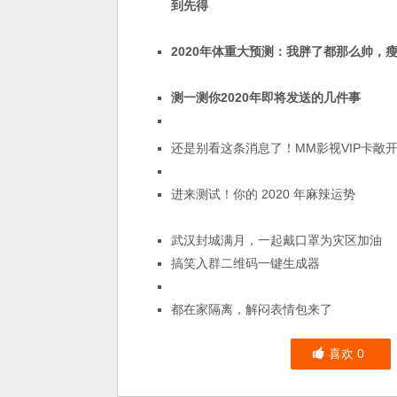
到先得
2020年体重大预测：我胖了都那么帅，
测一测你2020年即将发送的几件事
还是别看这条消息了！MM影视VIP卡敞
进来测试！你的 2020 年麻辣运势
武汉封城满月，一起戴口罩为灾区加油
搞笑入群二维码一键生成器
都在家隔离，解闷表情包来了
喜欢
0