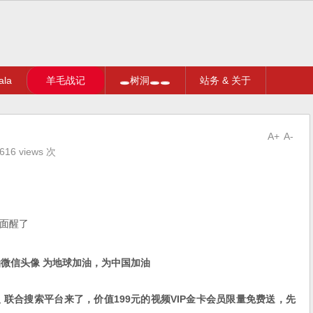
la
羊毛战记
🕳树洞🕳🕳
站务 & 关于
A+
A-
16 views 次
面醒了
微信头像 为地球加油，为中国加油
联合搜索平台来了，价值199元的视频VIP金卡会员限量免费送，先