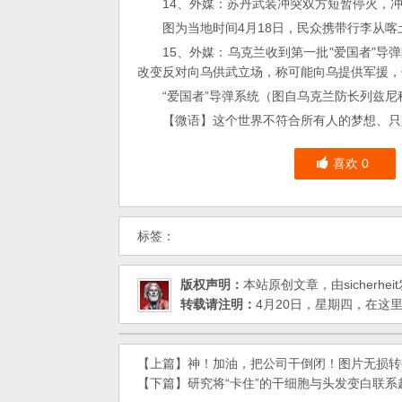
14、外媒：苏丹武装冲突双方短暂停火，冲突
图为当地时间4月18日，民众携带行李从喀
15、外媒：乌克兰收到第一批"爱国者"
改变反对向乌供武立场，称可能向乌提供军援，
“爱国者”导弹系统（图自乌克兰防长列兹尼
【微语】这个世界不符合所有人的梦想、只
喜欢
0
标签：
版权声明：
本站原创文章，由
sicherheit
转载请注明：
4月20日，星期四，在这里
【上篇】
神！加油，把公司干倒闭！图片无损转换为 S
【下篇】
研究将“卡住”的干细胞与头发变白联系