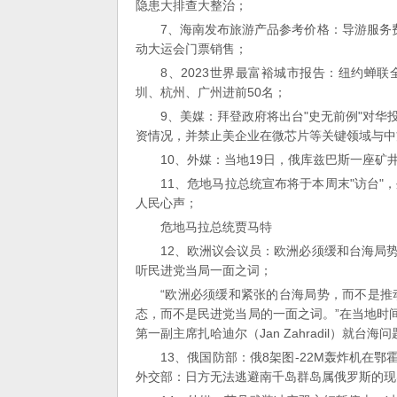
隐患大排查大整治；
7、海南发布旅游产品参考价格：导游服务费3
动大运会门票销售；
8、2023世界最富裕城市报告：纽约蝉
圳、杭州、广州进前50名；
9、美媒：拜登政府将出台"史无前例"对
资情况，并禁止美企业在微芯片等关键领域与中
10、外媒：当地19日，俄库兹巴斯一座矿
11、危地马拉总统宣布将于本周末"访台
人民心声；
危地马拉总统贾马特
12、欧洲议会议员：欧洲必须缓和台海局
听民进党当局一面之词；
“欧洲必须缓和紧张的台海局势，而不是
态，而不是民进党当局的一面之词。”在当地时
第一副主席扎哈迪尔（Jan Zahradil）就台
13、俄国防部：俄8架图-22M轰炸机在
外交部：日方无法逃避南千岛群岛属俄罗斯的现