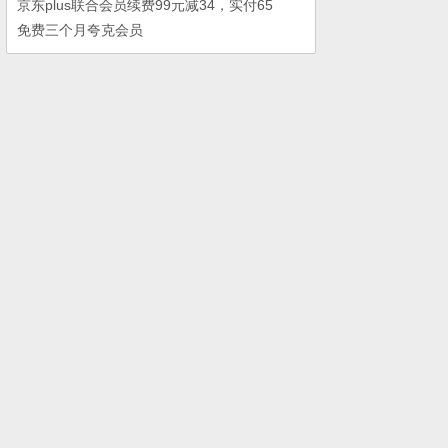
京东plus联合会员续费99元减34，实付65
免费三个月夸克会员