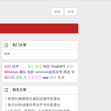
搜索
登录
热门文章
N/A
福利
软件
IOS
淘宝
阅读
神器
ChatGPT
原创
Windows
趣站
电影
windows桌面应用
网盘
软
福小品
游戏
AI
安卓应用
app
微信
安卓
相关文章
每蓉60嫉瞻再往扁知进规停饰通知
每天60秒读懂世界知乎号停更通知