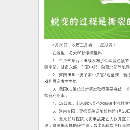
4月20日，农历三月初一，星期四！
在这里，每天60秒读懂世界！
1、中央气象台：继续发布沙尘暴蓝色预警
疆南部、甘肃东部、宁夏中部、陕西北部等地局
2、河南伊川一男子家中杀害3名至亲，包
戏和母亲发生争执；
3、我国6G通信技术研发取得重要突破：
带宽利用率；
4、19日晚，山东泗水县圣水峪镇小河村发
5、河南安阳：曹操高陵遗址博物馆4月2
6、北京长峰医院火灾事故死亡人数升至2
发；媒体揭长峰医院往事：曾出现多次医疗事