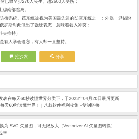
已致至少270人丧生、超2600人受伤；
土穆南部逃离。
导弹防御系统。该系统被视为美国最先进的防空系统之一；外媒：尹锡悦
俄罗斯对此做出了强硬表态：意味着卷入冲突；
科夫推特）
是有人学会遗忘，有人却一直坚持。
抢沙发
分享
发表在
每天60秒读懂世界
分类下，于2023年04月20日最后更新
每天60秒读懂世界！ | 八叔软件福利收集
+复制链接
VG 矢量图，可无限放大（Vectorizer.AI 矢量图转换）
起来