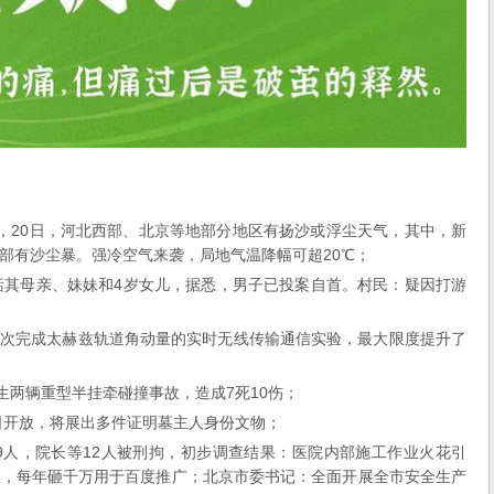
，20日，河北西部、北京等地部分地区有扬沙或浮尘天气，其中，新
部有沙尘暴。强冷空气来袭，局地气温降幅可超20℃；
括其母亲、妹妹和4岁女儿，据悉，男子已投案自首。村民：疑因打游
首次完成太赫兹轨道角动量的实时无线传输通信实验，最大限度提升了
生两辆重型半挂牵碰撞事故，造成7死10伤；
9日开放，将展出多件证明墓主人身份文物；
9人，院长等12人被刑拘，初步调查结果：医院内部施工作业火花引
故，每年砸千万用于百度推广；北京市委书记：全面开展全市安全生产