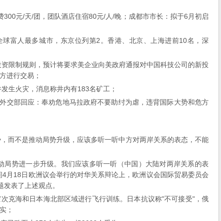
00元/天/团，团队酒店住宿80元/人/晚；成都市市长：拟于6月初启
联全球富人最多城市，东京位列第2。香港、北京、上海进前10名，深
华投资限制规则，预计将要求美企业向美政府通报对中国科技公司的新投
方进行交易；
井发生火灾，消息称井内有183名矿工；
"，外交部回应：奉劝危地马拉政府不要助纣为虐，违背国际大势和危方
势，而不是推动局势升级，应该多听一听中方对两岸关系的表态，不能
推动局势进一步升级。我们应该多听一听（中国）大陆对两岸关系的表
间4月18日欧洲议会举行的对华关系辩论上，欧洲议会国际贸易委员会
海问题发表了上述观点。
鄂霍次克海和日本海北部区域进行飞行训练。日本抗议称"不可接受"，俄
实；