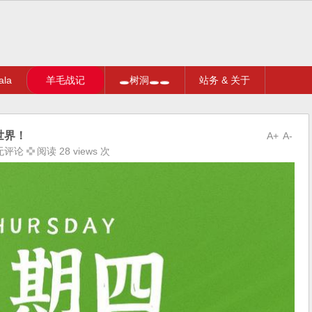
la
羊毛战记
🕳树洞🕳🕳
站务 & 关于
世界！
A+
A-
无评论
阅读 28 views 次