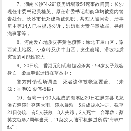
7、湖南长沙"4·29"楼房坍塌致54死事故问责：长沙
现任市委书记吴桂英、原任市委书记胡衡华均被党内警
告处分。长沙市长郑建新被免职，共62人被问责。涉事
房主等14人已被提起公诉，涉嫌重大责任事故罪、寻衅
滋事罪等；
8、河南发布地质灾害黄色预警：豫北王屋山区，豫
西黄土地区、小秦岭及伏牛山区，发生崩塌、滑坡地质
灾害的可能性较大；
9、20日晚，香港元朗现电锯凶杀案：54岁女子毁容
身亡，染血电锯遗留在草丛中；
警方封锁现场调查，死者遗体被帐篷覆盖。（来
源：香港01 梁伟权摄）
10、台湾一个10人组成的溯溪团20日在屏东县飞龙
瀑布溯溪时突遇大雨、溪水暴涨，5名成被水冲走。截至
21日傍晚，有5人获救，3人失踪，2人死亡；台军数：蔡
英文就职7周年当天，11架次大陆军机越过所谓"海峡中
线"；