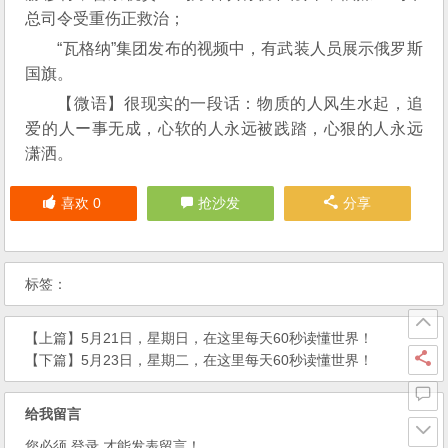
总司令受重伤正救治；
“瓦格纳”集团发布的视频中，有武装人员展示俄罗斯
国旗。
【微语】很现实的一段话：物质的人风生水起，追
爱的人ー事无成，心软的人永远被践踏，心狠的人永远
潇洒。
喜欢
0
抢沙发
分享
标签：
【上篇】
5月21日，星期日，在这里每天60秒读懂世界！
【下篇】
5月23日，星期二，在这里每天60秒读懂世界！
给我留言
您必须
登录
才能发表留言！