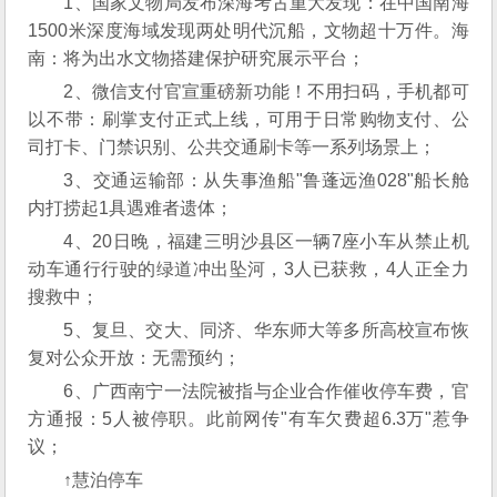
1、国家文物局发布深海考古重大发现：在中国南海
1500米深度海域发现两处明代沉船，文物超十万件。海
南：将为出水文物搭建保护研究展示平台；
2、微信支付官宣重磅新功能！不用扫码，手机都可
以不带：刷掌支付正式上线，可用于日常购物支付、公
司打卡、门禁识别、公共交通刷卡等一系列场景上；
3、交通运输部：从失事渔船"鲁蓬远渔028"船长舱
内打捞起1具遇难者遗体；
4、20日晚，福建三明沙县区一辆7座小车从禁止机
动车通行行驶的绿道冲出坠河，3人已获救，4人正全力
搜救中；
5、复旦、交大、同济、华东师大等多所高校宣布恢
复对公众开放：无需预约；
6、广西南宁一法院被指与企业合作催收停车费，官
方通报：5人被停职。此前网传"有车欠费超6.3万"惹争
议；
↑慧泊停车