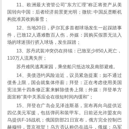
11、欧洲最大资管公司"东方汇理"称正将资产从美
国转向中国：后者经济前景更光明；微软: 中国反垄断机
构批准其收购暴雪；
12、当地20日，萨尔瓦多首都球场发生一起踩踏事
件，已致12人遇难数百人伤，外媒：因购买假票无法入
场的球迷强行挤入球场，发生踩踏；
13、苏丹武装冲突仍在持续：已致至少850人死亡，
110万人流离失所；
苏丹难民逃离家园，乘坐船只抵达埃及南部避难。
14、美债违约风险迫近，议员紧急提案：如不通过
债务上限，国会就集体停薪；拜登：正在考虑使用美国
宪法第十四条修正案来解除债务上限；外媒：拜登单方
面宣称"美中关系应会在很短时间内缓和"；
15、拜登在广岛会见泽连斯基，宣布再向乌提供近
四亿美元军援，包括弹药和装甲车。日前还允许盟友向
乌提供F-16战机；俄国防部21日宣布，俄方完全控制巴
赫穆特，普京祝贺！乌方否认称仍在战斗，俄媒：乌军