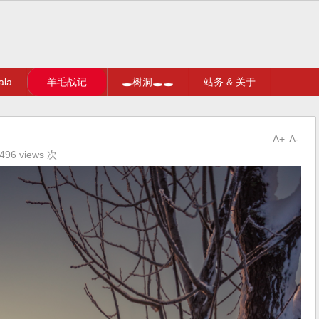
la
羊毛战记
🕳树洞🕳🕳
站务 & 关于
A+
A-
96 views 次