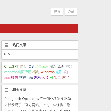
搜索
登录
热门文章
N/A
ChatGPT
网盘
IOS
安卓应用
游戏
原创
神器
windows桌面应用
福利
Windows
电影
软件
app
微信
软福小品
趣站
阅读
AI
安卓
淘宝
相关文章
Logitech Options+去广告简化版罗技驱动精简瘦身Logitech Options+ 小工具
我发现了「官方网站」上的一些优质「隐藏资源」