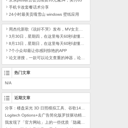
京东plus联合会员续费99元减34，实付65
手机卡改套餐话术分享
24小时最美贡嘎雪山 windows 壁纸应用
周杰伦新歌《说好不哭》发布，MV女主角三吉彩花吸睛
3月30日，星期四，在这里每天60秒读懂世界！
8月13日，星期日，在这里每天60秒读懂世界！
7个小众却最让你感到惊艳的APP
论文潜搜，一款可以论文查重的神器，论文照妖镜 V20190522
热门文章
N/A
近期文章
分享：楼盘采光 3D 日照模拟工具、谷歌14年工作的教训
Logitech Options+去广告简化版罗技驱动精简瘦身Logitech Options+ 小工具
我发现了「官方网站」上的一些优质「隐藏资源」