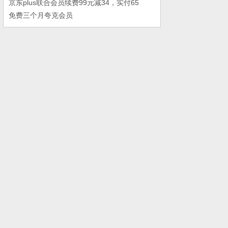
京东plus联合会员续费99元减34，实付65
免费三个月夸克会员