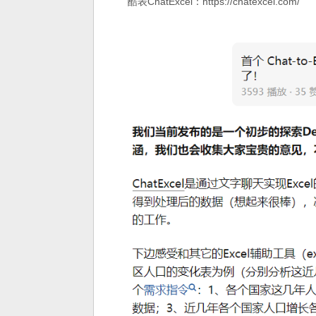
酷表ChatExcel：
https://chatexcel.com/