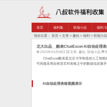
首页
福利集
软福小品
福利 Sa
现在位置：
首页
>
文章
>
趣站
>
福利
>
软福小品
北大出品__酷表ChatExcel-AI自动处
2023年03月08日
文章
,
趣站
,
软福小品
ChatExcel酷表是北京大学制造的人工
可间接采用自然语言对表格之中的数据信息展开查
AI自动处理表格视频演示