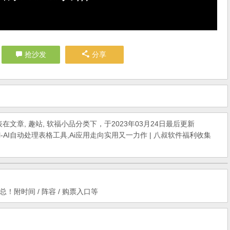
抢沙发
分享
表在
文章
,
趣站
,
软福小品
分类下，于2023年03月24日最后更新
cel-AI自动处理表格工具,Ai应用走向实用又一力作 | 八叔软件福利收集
汇总！附时间 / 阵容 / 购票入口等