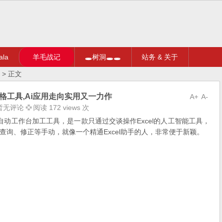
la
羊毛战记
🕳树洞🕳🕳
站务 & 关于
> 正文
理表格工具,Ai应用走向实用又一力作
A+
A-
暂无评论
阅读 172 views 次
智能自动工作台加工工具，是一款只通过交谈操作Excel的人工智能工具，
询、修正等手动，就像一个精通Excel助手的人，非常便于新颖。