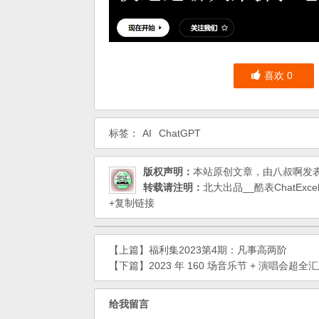
喜欢
0
标签：
AI
ChatGPT
版权声明：
本站原创文章，由
八叔啊
发
转载请注明：
北大出品__酷表ChatEx
+复制链接
【上篇】
福利集2023第4期：凡事高两阶
【下篇】
2023 年 160 场音乐节 + 演唱会超全
给我留言