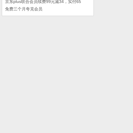
京东plus联合会员续费99元减34，实付65
免费三个月夸克会员