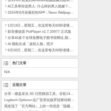
你99%不知道的windows电脑隐藏功能和快捷键
AI工具帮你选男人: 什么样的男人能嫁？什么样的男人不能嫁? 结果竟然是这样！
2024年8月份最好的APP：Neon Wallpaper，Sleepytales，圆周旅迹
1月13日，星期五，在这里每天60秒读懂世界！
影音播放器 PotPlayer v1.7.20977 正式版
分享40多个全球免费电子图书馆网址,期刊免费查询
AI 随机生成「虚拟人脸」照片
6月20日，星期二，在这里每天60秒读懂世界！
热门文章
N/A
近期文章
分享：楼盘采光 3D 日照模拟工具、谷歌14年工作的教训
Logitech Options+去广告简化版罗技驱动精简瘦身Logitech Options+ 小工具
我发现了「官方网站」上的一些优质「隐藏资源」